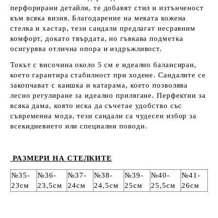
перфорирани детайли, те добавят стил и изтънченост
към всяка визия. Благодарение на меката кожена
стелка и хастар, тези сандали предлагат несравним
комфорт, докато твърдата, но гъвкава подметка
осигурява отлична опора и издръжливост.
Токът с височина около 5 см е идеално балансиран,
което гарантира стабилност при ходене. Сандалите се
закопчават с каишка и катарама, което позволява
лесно регулиране за идеално прилягане. Перфектни за
всяка дама, която иска да съчетае удобство със
съвременна мода, тези сандали са чудесен избор за
всекидневието или специални поводи.
РАЗМЕРИ НА СТЕЛКИТЕ
№35-
№36-
№37-
№38-
№39-
№40-
№41-
23см
23,5см
24см
24,5см
25см
25,5см
26см