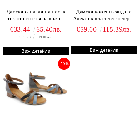
Дамски сандали на нисък
Дамски кожени сандали
ток от естествена кожа в
Алекса в класическо черно
черно - модел Джулия
– колекция Пролет/Лято
€33.44
65.40лв.
€59.00
115.39лв.
2026
€55.73
109.00лв.
Виж детайли
Виж детайли
-50%