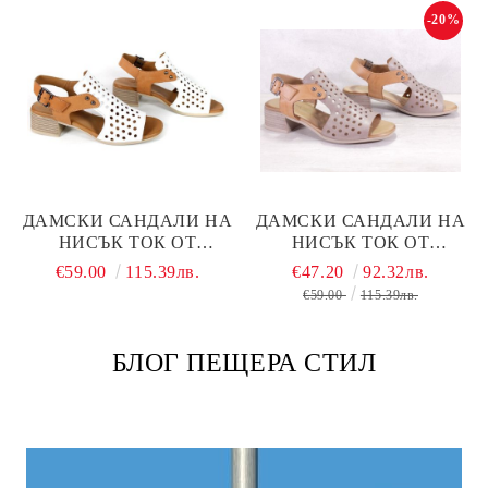
БИСКВИТЕН ЦВЯТ С
КАРИНА.
-20%
ПЕРФОРАЦИЯ
ДАМСКИ САНДАЛИ НА
ДАМСКИ САНДАЛИ НА
НИСЪК ТОК ОТ
НИСЪК ТОК ОТ
ЕСТЕСТВЕНА КОЖА В
ЕСТЕСТВЕНА КОЖА
€59.00
115.39лв.
€47.20
92.32лв.
БЯЛО И СВЕТЛО
ВЪВ ВИЗОНЕНО И
€59.00
115.39лв.
КАФЯВО - МОДЕЛ
СВЕТЛО КАФЯВО -
КАРИНА.
МОДЕЛ КАРИНА.
БЛОГ ПЕЩЕРА СТИЛ