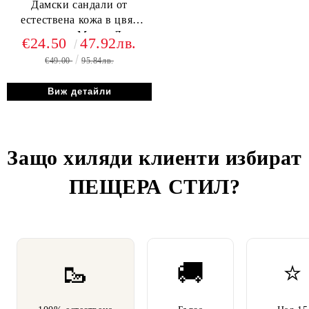
Дамски сандали от
естествена кожа в цвят
мулти сив - Модел Леви.
€24.50
47.92лв.
€49.00
95.84лв.
Виж детайли
Защо хиляди клиенти избират
ПЕЩЕРА СТИЛ
?
🥾
🚚
⭐