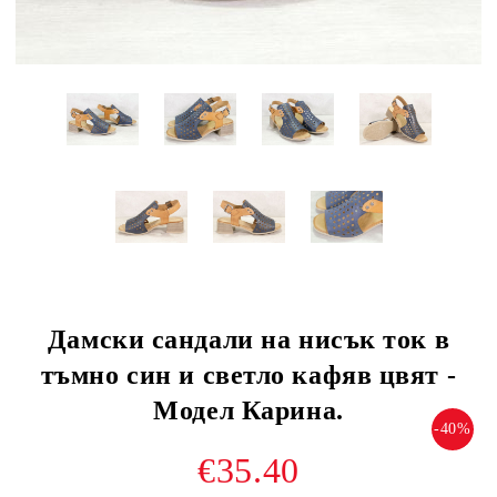
Дамски сандали на нисък ток в
тъмно син и светло кафяв цвят -
Модел Карина.
-40%
€35.40