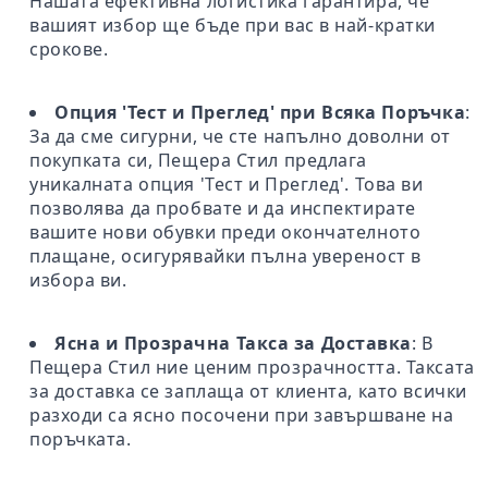
Нашата ефективна логистика гарантира, че
вашият избор ще бъде при вас в най-кратки
срокове.
Опция 'Тест и Преглед' при Всяка Поръчка
:
За да сме сигурни, че сте напълно доволни от
покупката си, Пещера Стил предлага
уникалната опция 'Тест и Преглед'. Това ви
позволява да пробвате и да инспектирате
вашите нови обувки преди окончателното
плащане, осигурявайки пълна увереност в
избора ви.
Ясна и Прозрачна Такса за Доставка
: В
Пещера Стил ние ценим прозрачността. Таксата
за доставка се заплаща от клиента, като всички
разходи са ясно посочени при завършване на
поръчката.