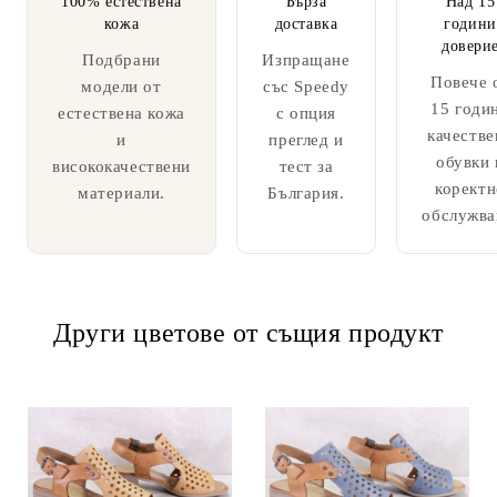
100% естествена
Бърза
Над 15
кожа
доставка
години
довери
Подбрани
Изпращане
Повече 
модели от
със Speedy
15 годи
естествена кожа
с опция
качестве
и
преглед и
обувки 
висококачествени
тест за
коректн
материали.
България.
обслужва
Други цветове от същия продукт