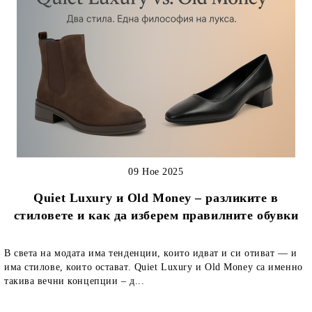
09 Ное 2025
Quiet Luxury и Old Money – разликите в
стиловете и как да изберем правилните обувки
В света на модата има тенденции, които идват и си отиват — и
има стилове, които остават. Quiet Luxury и Old Money са именно
такива вечни концепции – д...