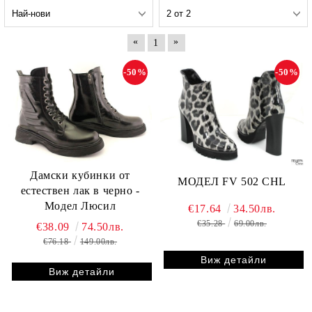
«
»
1
-50%
-50%
Дамски кубинки от
МОДЕЛ FV 502 CHL
естествен лак в черно -
Модел Люсил
€17.64
34.50лв.
€35.28
69.00лв.
€38.09
74.50лв.
€76.18
149.00лв.
Виж детайли
Виж детайли