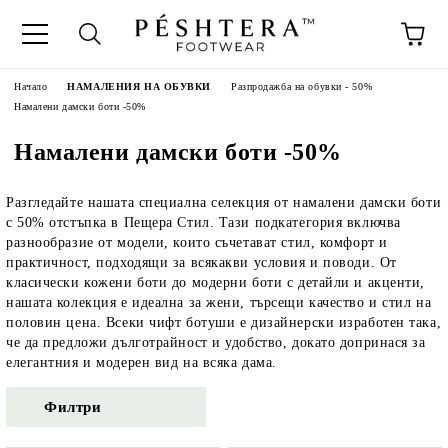
Начало
НАМАЛЕНИЯ НА ОБУВКИ
Разпродажба на обувки - 50%
Намалени дамски боти -50%
Намалени дамски боти -50%
Разгледайте нашата специална селекция от намалени дамски боти
с 50% отстъпка в Пещера Стил. Тази подкатегория включва
разнообразие от модели, които съчетават стил, комфорт и
практичност, подходящи за всякакви условия и поводи. От
класически кожени боти до модерни боти с детайли и акценти,
нашата колекция е идеална за жени, търсещи качество и стил на
половин цена. Всеки чифт ботуши е дизайнерски изработен така,
че да предложи дълготрайност и удобство, докато допринася за
елегантния и модерен вид на всяка дама.
Филтри