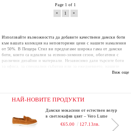
Page 1 of 1
«
»
1
Използвайте възможността да добавите качествени дамски боти
към вашата колекция на неповторими цени с нашите намаления
от 50%. В Пещера Стил ви предлагаме широка гама от дамски
боти, които са идеални за есенно-зимния сезон, обогатени с
различни дизайни и материали. Независимо дали търсите боти
за офиса, за специални събития или за ежедневието, нашите
продукти предлагат уникална комбинация от мода и
Виж още
функционалност на страхотни цени. Открийте вашите нови
любими боти сега и се насладете на стил и качество, които не
правят компромис с бюджета.
НАЙ-НОВИТЕ ПРОДУКТИ
Дамски мокасини от естествен велур
в светлокафяв цвят – Vero Lume
€65.00
127.13лв.