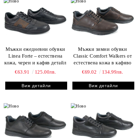
Мъжки ежедневни обувки
Мъжки зимни обувки
Linea Forte – естествена
Classic Comfort Walkers от
кожа, черен и кафяв детайл
естествена кожа в кафяво
€63.91
125.00лв.
€69.02
134.99лв.
Виж детайли
Виж детайли