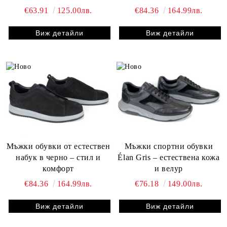
€63.91
125.00лв.
€84.36
164.99лв.
Виж детайли
Виж детайли
Мъжки обувки от естествен
Мъжки спортни обувки
набук в черно – стил и
Élan Gris – естествена кожа
комфорт
и велур
€84.36
164.99лв.
€76.18
149.00лв.
Виж детайли
Виж детайли