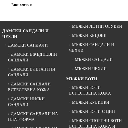
носят както с casual, така и със sport-elegant визии.
Виж всички
Сред актуалните тенденции са:
• минималистични sneakers;
• chunky ходила;
• комбинации от кожа и текстил;
МЪЖКИ ЛЕТНИ ОБУВКИ
• бели и светли спортни обувки;
ДАМСКИ САНДАЛИ И
• черни urban модели;
МЪЖКИ КЕЦОВЕ
ЧЕХЛИ
• олекотени summer sneakers.
МЪЖКИ САНДАЛИ И
ДАМСКИ САНДАЛИ
Това са модели, които могат да бъдат носени както с дънки и
ЧЕХЛИ
тениски, така и с ризи и modern casual визии.
ДАМСКИ ЕЖЕДНЕВНИ
МЪЖКИ САНДАЛИ
САНДАЛИ
Комфортът вече е водещ фактор при
МЪЖКИ ЧЕХЛИ
ДАМСКИ ЕЛЕГАНТНИ
избора
САНДАЛИ
МЪЖКИ БОТИ
Все повече мъже избират обувките си според реалния комфорт, а
ДАМСКИ САНДАЛИ
не само според визията.
МЪЖКИ БОТИ
ЕСТЕСТВЕНА КОЖА
Затова модерните спортни обувки се изработват с:
ЕСТЕСТВЕНА КОЖА
✔️ олекотени подметки;
ДАМСКИ НИСКИ
МЪЖКИ КУБИНКИ
✔️ меки стелки;
САНДАЛИ
✔️ гъвкави конструкции;
МЪЖКИ БОТИ С ЦИП
ДАМСКИ САНДАЛИ НА
✔️ дишащи материи;
ПЛАТФОРМА
МЪЖКИ СПОРТНИ БОТИ -
✔️ стабилно ходило;
ЕСТЕСТВЕНА КОЖА И
✔️ по-добра амортизация.