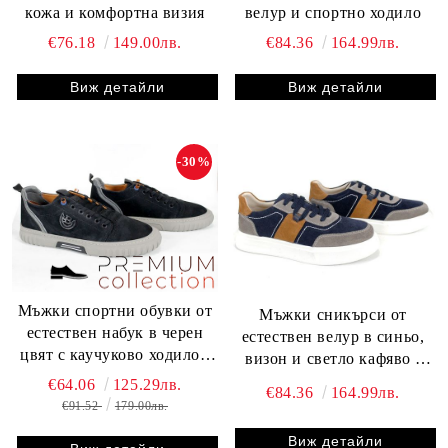
кожа и комфортна визия
велур и спортно ходило
€76.18
149.00лв.
€84.36
164.99лв.
Виж детайли
Виж детайли
-30%
Мъжки спортни обувки от
Мъжки сникърси от
естествен набук в черен
естествен велур в синьо,
цвят с каучуково ходило -
визон и светло кафяво -
модел Elite Motion
модел Windsor Walk
€64.06
125.29лв.
€84.36
164.99лв.
€91.52
179.00лв.
Виж детайли