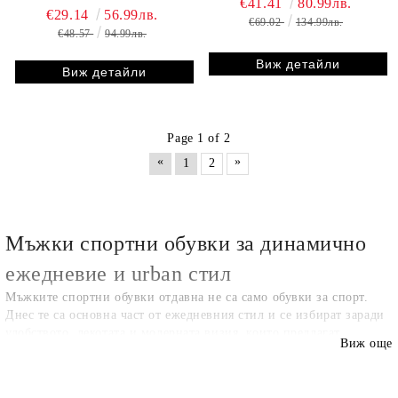
€41.41
80.99лв.
€29.14
56.99лв.
€69.02
134.99лв.
€48.57
94.99лв.
Виж детайли
Виж детайли
Page 1 of 2
«
»
1
2
Мъжки спортни обувки за динамично
ежедневие и urban стил
Мъжките спортни обувки отдавна не са само обувки за спорт.
Днес те са основна част от ежедневния стил и се избират заради
удобството, лекотата и модерната визия, които предлагат.
Виж още
В 1001obuvki.com ще откриете селекция от мъжки спортни
обувки, създадени за мъже, които прекарват голяма част от деня
си в движение и търсят обувки, осигуряващи стабилност,