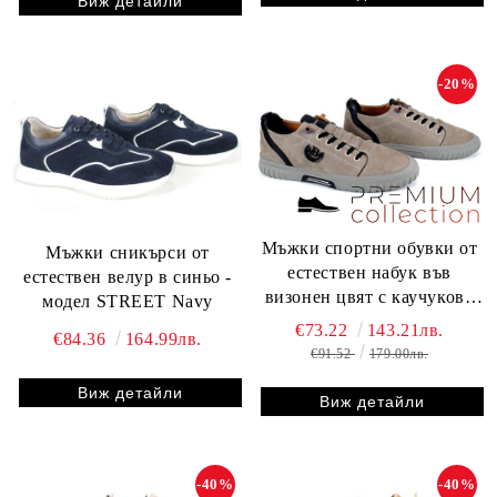
Виж детайли
-20%
Мъжки спортни обувки от
Мъжки сникърси от
естествен набук във
естествен велур в синьо -
визонен цвят с каучуково
модел STREET Navy
ходило - модел Elite Motion
€73.22
143.21лв.
€84.36
164.99лв.
€91.52
179.00лв.
Виж детайли
Виж детайли
-40%
-40%