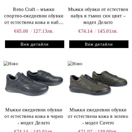
Reno Craft – мъжки
Мъжки обувки от естествен
спортно-ежедневни обувки
набук в тъмно син цвят –
от естествена кожа и набук
модел Делато
в черно
€65.00
127.13лв.
€74.14
145.01лв.
Виж детайли
Виж детайли
Мъжки ежедневни обувки
Мъжки ежедневни обувки
от естествена кожа в черно
от естествена кожа в зелено
- модел Делато
- модел Cavero
€74.14
145.01лв.
€71.07
139.00лв.