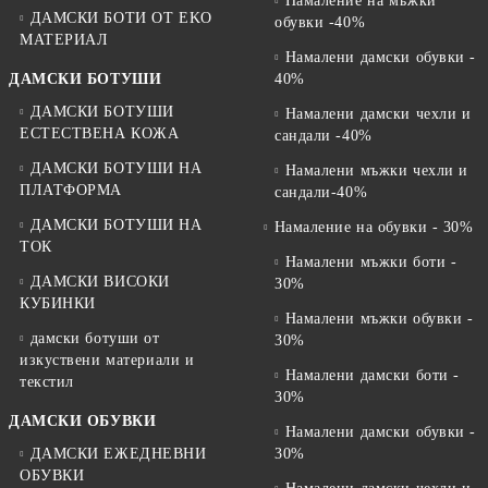
Намаление на мъжки
Най-удобни са моделите с мемори пяна, олекотено ходило и
ДАМСКИ БОТИ ОТ EKO
обувки -40%
гъвкава подметка.
МАТЕРИАЛ
Могат ли да се носят със sport-elegant
Намалени дамски обувки -
ДАМСКИ БОТУШИ
40%
визии?
ДАМСКИ БОТУШИ
Намалени дамски чехли и
Да, модерните sneakers се комбинират отлично с casual и business
ЕСТЕСТВЕНА КОЖА
сандали -40%
casual облекло.
ДАМСКИ БОТУШИ НА
Намалени мъжки чехли и
ПЛАТФОРМА
сандали-40%
ДАМСКИ БОТУШИ НА
Намаление на обувки - 30%
ТОК
Намалени мъжки боти -
ДАМСКИ ВИСОКИ
30%
КУБИНКИ
Намалени мъжки обувки -
дамски ботуши от
30%
изкуствени материали и
Намалени дамски боти -
текстил
30%
ДАМСКИ ОБУВКИ
Намалени дамски обувки -
ДАМСКИ ЕЖЕДНЕВНИ
30%
ОБУВКИ