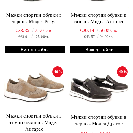
Мъжки спортни обувки в
Мъжки спортни обувки в
черно - Модел Регул
синьо - Модел Антарес
€38.35
75.01лв.
€29.14
56.99лв.
€63.91
125.00лв.
€48.57
94.99лв.
Виж детайли
Виж детайли
-40%
-40%
Мъжки спортни обувки в
Мъжки спортни обувки в
тъмно бежово - Модел
черно - Модел Драгос
Антарес