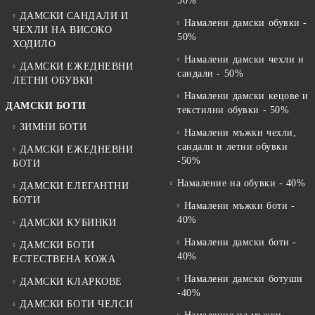
50%
модерното ежедневие.
ДАМСКИ САНДАЛИ И
Клиентите избират марката заради:
Намалени дамски обувки -
ЧЕХЛИ НА ВИСОКО
✔️ комфорт при носене;
50%
ХОДИЛО
✔️ модерни sport casual модели;
Намалени дамски чехли и
✔️ качествени материали;
ДАМСКИ ЕЖЕДНЕВНИ
сандали - 50%
✔️ стабилни конструкции;
ЛЕТНИ ОБУВКИ
✔️ актуални тенденции за 2026;
Намалени дамски кецове и
✔️ отличен баланс между визия и практичност.
ДАМСКИ БОТИ
текстилни обувки - 50%
ЗИМНИ БОТИ
Често задавани въпроси
Намалени мъжки чехли,
сандали и летни обувки
ДАМСКИ ЕЖЕДНЕВНИ
Какви мъжки спортни обувки са модерни
-50%
БОТИ
през 2026?
Намаление на обувки - 40%
ДАМСКИ ЕЛЕГАНТНИ
През 2026 се търсят минималистични sneakers, chunky подметки
БОТИ
Намалени мъжки боти -
и sport casual модели.
40%
ДАМСКИ КУБИНКИ
Подходящи ли са спортните обувки за
Намалени дамски боти -
ДАМСКИ БОТИ
ежедневно носене?
40%
ЕСТЕСТВЕНА КОЖА
Да, това са едни от най-предпочитаните обувки за активно
Намалени дамски ботуши
ДАМСКИ КЛАРКОВЕ
ежедневие и градска среда.
-40%
Кои модели са най-комфортни?
ДАМСКИ БОТИ ЧЕЛСИ