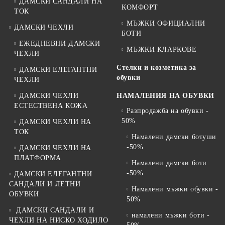
ДАМСКИ САНДАЛИ НА
КОМФОРТ
Това ги прави подходящи за хора, които прекарват дълго време
ТОК
на крак или се движат активно през деня.
МЪЖКИ ОФИЦИАЛНИ
ДАМСКИ ЧЕХЛИ
БОТИ
Как да изберете подходящите спортни
ЕЖЕДНЕВНИ ДАМСКИ
МЪЖКИ КЛАРКОВЕ
ЧЕХЛИ
обувки
Стелки и козметика за
ДАМСКИ ЕЛЕГАНТНИ
1. Изберете обувки според начина си на
обувки
ЧЕХЛИ
движение
ДАМСКИ ЧЕХЛИ
НАМАЛЕНИЯ НА ОБУВКИ
За ежедневно ходене и активно движение са подходящи моделите
ЕСТЕСТВЕНА КОЖА
Разпродажба на обувки -
с гъвкава и олекотена подметка.
50%
ДАМСКИ ЧЕХЛИ НА
2. Проверете стабилността на ходилото
ТОК
Намалени дамски ботуши
По-дебелите подметки често осигуряват по-добра стабилност и
-50%
ДАМСКИ ЧЕХЛИ НА
комфорт при продължително носене.
ПЛАТФОРМА
3. Изберете универсален модел
Намалени дамски боти
-50%
Неутралните цветове и изчистеният дизайн позволяват обувките
ДАМСКИ ЕЛЕГАНТНИ
да се комбинират с повече дрехи и визии.
САНДАЛИ И ЛЕТНИ
Намалени мъжки обувки -
ОБУВКИ
50%
Защо да изберете Пещера Стил
ДАМСКИ САНДАЛИ И
намалени мъжки боти -
Пещера Стил предлага модели, съобразени с реалните нужди на
ЧЕХЛИ НА НИСКО ХОДИЛО