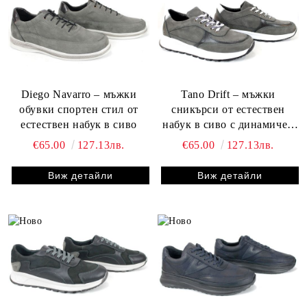
Diego Navarro – мъжки
Tano Drift – мъжки
обувки спортен стил от
сникърси от естествен
естествен набук в сиво
набук в сиво с динамичен
силует
€65.00
127.13лв.
€65.00
127.13лв.
Виж детайли
Виж детайли