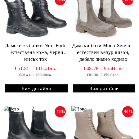
Дамски кубинки Noir Forte
Дамски боти Modo Serein –
– естествена кожа, черни,
естествен велур визон,
нисък ток
дебело зимно ходило
€51.85
101.41лв.
€48.78
95.41лв.
€86.41
169.00лв.
€81.30
159.01лв.
Виж детайли
Виж детайли
-40%
-40%