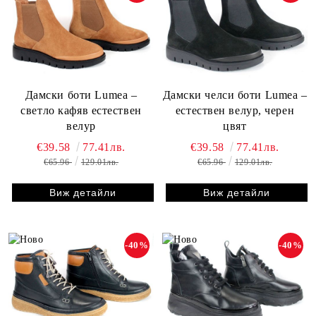
Дамски боти Lumea –
Дамски челси боти Lumea –
светло кафяв естествен
естествен велур, черен
велур
цвят
€39.58
77.41лв.
€39.58
77.41лв.
€65.96
129.01лв.
€65.96
129.01лв.
Виж детайли
Виж детайли
-40%
-40%