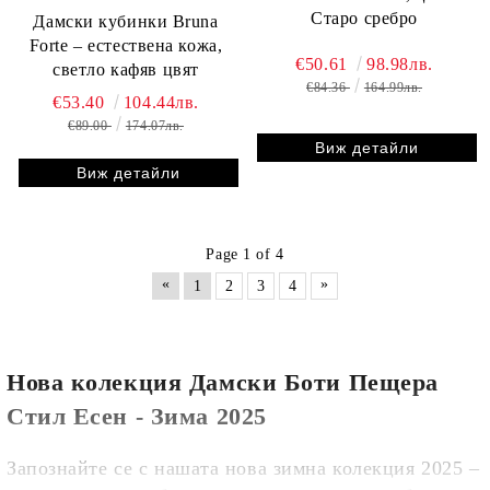
Старо сребро
Дамски кубинки Bruna
Forte – естествена кожа,
€50.61
98.98лв.
светло кафяв цвят
€84.36
164.99лв.
€53.40
104.44лв.
€89.00
174.07лв.
Виж детайли
Виж детайли
Page 1 of 4
«
»
1
2
3
4
Нова колекция Дамски Боти Пещера
Стил Есен - Зима 2025
Запознайте се с нашата нова зимна колекция 2025 –