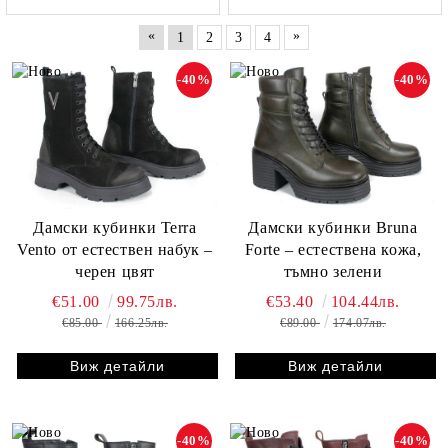
«
»
1
2
3
4
-40%
-40%
Дамски кубинки Terra
Дамски кубинки Bruna
Vento от естествен набук –
Forte – естествена кожа,
черен цвят
тъмно зелени
€51.00
99.75лв.
€53.40
104.44лв.
€85.00
166.25лв.
€89.00
174.07лв.
Виж детайли
Виж детайли
-40%
-40%