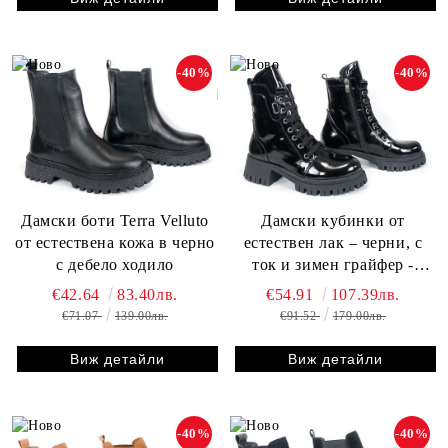
-40%
-40%
Дамски боти Terra Velluto
Дамски кубинки от
от естествена кожа в черно
естествен лак – черни, с
с дебело ходило
ток и зимен грайфер -
модел Luz Forte | Peshtera
€42.64
83.40лв.
€54.91
107.39лв.
Stil
€71.07
139.00лв.
€91.52
179.00лв.
Виж детайли
Виж детайли
-40%
-40%