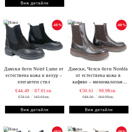
Виж детайли
-40%
-40%
Дамски боти Noiré Lume от
Дамски, Челси боти Nordéa
естествена кожа и велур –
от естествена кожа в
елегантен стил
кафяво – минимализъм,
комфорт и стил
€44.49
87.01лв.
€50.61
98.98лв.
€74.14
145.01лв.
€84.36
164.99лв.
Виж детайли
Виж детайли
-40%
-40%