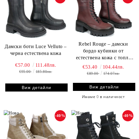
Rebel Rouge – дамски
Дамски боти Luce Velluto –
бордо кубинки от
черна естествена кожа
естествена кожа с топла
подплата
€57.00
111.48лв.
€53.40
104.44лв.
€95.00
185.80лв.
€89.00
174.07лв.
Виж детайли
Виж детайли
Имаме
0
в наличност
-40%
-40%