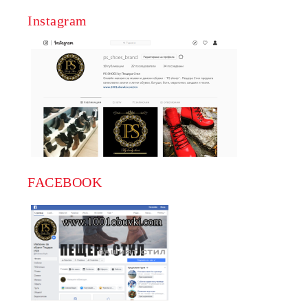
Дамски елегантни боти за формална обстановка или
Instagram
с които да посрещнете вашите специални моменти.
Кларкове и апрески за разглеждане на света с
увереност и стил.
За да направим вашето пазаруване още по-привлекателно,
предлагаме дамски боти от естествена кожа на високо качество и
изгодни цени. Естествената кожа винаги е символ на стил и
издръжливост, и ние сме горди, че предлагаме качествени
продукти, подходящи за зимата и всички сезони.
FACEBOOK
По време на специалните ни разпродажби на дамски боти, вие
можете да намерите високо качество на изгодни цени. Нашите
продукти се променят редовно, за да ви предоставим
разнообразие и възможност за истинска находка.
При избора на дамски боти, не забравяйте да обърнете
внимание на следните характеристики: