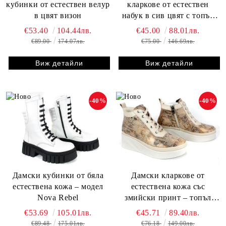
кубинки от естествен велур
кларкове от естествен
в цвят визон
набук в сив цвят с топъл
хастар
€53.40
104.44лв.
€45.00
88.01лв.
€89.00
174.07лв.
€75.00
146.69лв.
Виж детайли
Виж детайли
-40%
-40%
Дамски кубинки от бяла
Дамски кларкове от
естествена кожа – модел
естествена кожа със
Nova Rebel
змийски принт – топъл
хастар и удобна платформа
€53.69
105.01лв.
€45.71
89.40лв.
- модел Perle Noire Perle
€89.48
175.01лв.
€76.18
149.00лв.