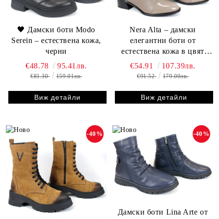
🖤 Дамски боти Modo
Nera Alta – дамски
Serein – естествена кожа,
елегантни боти от
черни
естествена кожа в цвят
визон
€48.78
95.41лв.
€54.91
107.39лв.
€81.30
159.01лв.
€91.52
179.00лв.
Виж детайли
Виж детайли
-40%
-40%
Дамски боти Lina Arte от