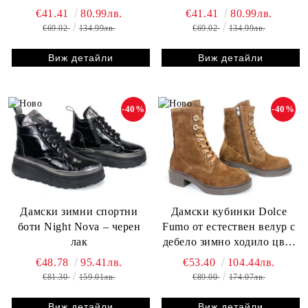
€41.41
80.99лв.
€41.41
80.99лв.
€69.02
134.99лв.
€69.02
134.99лв.
Виж детайли
Виж детайли
-40%
-40%
Дамски зимни спортни
Дамски кубинки Dolce
боти Night Nova – черен
Fumo от естествен велур с
лак
дебело зимно ходило цвят
тютюн
€48.78
95.41лв.
€53.40
104.44лв.
€81.30
159.01лв.
€89.00
174.07лв.
Виж детайли
Виж детайли