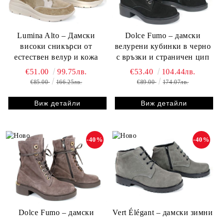
Lumina Alto – Дамски
Dolce Fumo – дамски
високи сникърси от
велурени кубинки в черно
естествен велур и кожа
с връзки и страничен цип
€51.00
99.75лв.
€53.40
104.44лв.
€85.00
166.25лв.
€89.00
174.07лв.
Виж детайли
Виж детайли
-40%
-40%
Dolce Fumo – дамски
Vert Élégant – дамски зимни