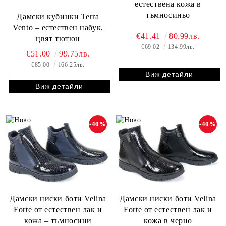
естествена кожа в
тъмносиньо
Дамски кубинки Terra
Vento – естествен набук,
€41.41
80.99лв.
цвят тютюн
€69.02
134.99лв.
€51.00
99.75лв.
€85.00
166.25лв.
Виж детайли
Виж детайли
-40%
-40%
Дамски ниски боти Velina
Дамски ниски боти Velina
Forte от естествен лак и
Forte от естествен лак и
кожа – тъмносини
кожа в черно