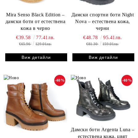
Mira Senso Black Edition –
Дамски спортни боти Night
дамски боти от естествена
Nova – естествена кожа,
кожа в черно
черни
€39.58
77.41лв.
€48.78
95.41лв.
€65.96
129.01лв.
€81.30
159.01лв.
Виж детайли
Виж детайли
-40%
-40%
Дамски боти Argenta Luna –
естествена кожа, цвят