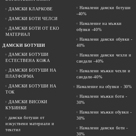
Зимата може да бъде тежка и обувките ви се изправят пред много
Намалени дамски ботуши
ДАМСКИ КЛАРКОВЕ
предизвикателства. Затова в нашия сайт можете да намерите и
-40%
ДАМСКИ БОТИ ЧЕЛСИ
голям избор от аксесоари и продукти за поддръжка на обувките
Намаление на мъжки
си, като импрегнанти, бои, гъби и мокри кърпички.
ДАМСКИ БОТИ ОТ EKO
обувки -40%
Поддържайте своята обувка в перфектно състояние и се
МАТЕРИАЛ
наслаждавайте на новия си чифт обувки през целия сезон.
Намалени дамски обувки -
ДАМСКИ БОТУШИ
40%
ДАМСКИ БОТУШИ
Намалени дамски чехли и
ЕСТЕСТВЕНА КОЖА
сандали -40%
ДАМСКИ БОТУШИ НА
Намалени мъжки чехли и
ПЛАТФОРМА
сандали-40%
ДАМСКИ БОТУШИ НА
Намаление на обувки - 30%
ТОК
Намалени мъжки боти -
ДАМСКИ ВИСОКИ
30%
КУБИНКИ
Намалени мъжки обувки -
дамски ботуши от
30%
изкуствени материали и
Намалени дамски боти -
текстил
30%