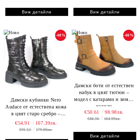
Noire
Виж детайли
Виж детайли
-40%
-40%
Дамски боти от естествен
набук в цвят тютюн –
модел с катарами и зимно
Дамски кубинки Nero
ходило
Audace от естествена кожа
€50.61
98.98лв.
в цвят старо сребро –
€84.36
164.99лв.
елегантни и модерни
€54.91
107.39лв.
€91.52
179.00лв.
Виж детайли