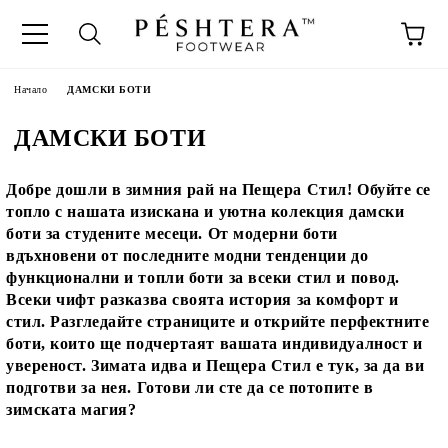
Начало
ДАМСКИ БОТИ
ДАМСКИ БОТИ
Добре дошли в зимния рай на Пещера Стил! Обуйте се
топло с нашата изискана и уютна колекция дамски
боти за студените месеци. От модерни боти
вдъхновени от последните модни тенденции до
функционални и топли боти за всеки стил и повод.
Всеки чифт разказва своята история за комфорт и
стил. Разгледайте страниците и открийте перфектните
боти, които ще подчертаят вашата индивидуалност и
увереност. Зимата идва и Пещера Стил е тук, за да ви
подготви за нея. Готови ли сте да се потопите в
зимската магия?