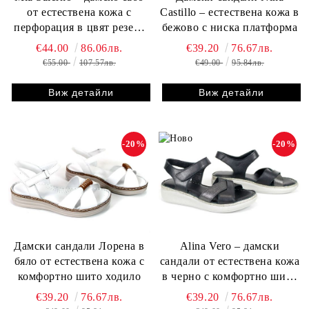
от естествена кожа с
Castillo – естествена кожа в
перфорация в цвят резеда
бежово с ниска платформа
(големи размери)
€44.00
86.06лв.
€39.20
76.67лв.
€55.00
107.57лв.
€49.00
95.84лв.
Виж детайли
Виж детайли
-20%
-20%
Дамски сандали Лорена в
Alina Vero – дамски
бяло от естествена кожа с
сандали от естествена кожа
комфортно шито ходило
в черно с комфортно шито
ходило
€39.20
76.67лв.
€39.20
76.67лв.