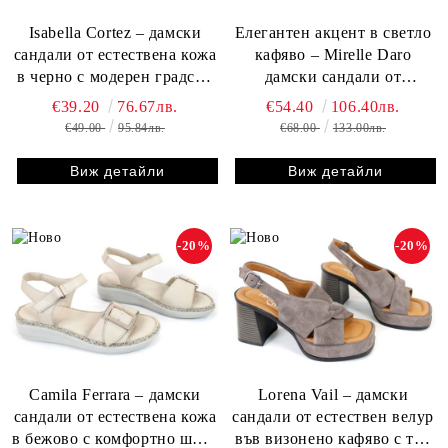
Isabella Cortez – дамски
Елегантен акцент в светло
сандали от естествена кожа
кафяво – Mirelle Daro
в черно с модерен градски
дамски сандали от
стил
естествена кожа и велур
€39.20
76.67лв.
€54.40
106.40лв.
€49.00
95.84лв.
€68.00
133.00лв.
Виж детайли
Виж детайли
-20%
-20%
Camila Ferrara – дамски
Lorena Vail – дамски
сандали от естествена кожа
сандали от естествен велур
в бежово с комфортно шито
във визонено кафяво с ток