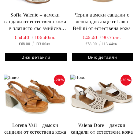
Sofia Valente – дамски
Черни дамски сандали с
сандали от естествена кожа
леопардов акцент Luna
в златисто със змийска
Bellini от естествена кожа
щампа
€54.40
106.40лв.
€46.40
90.75лв.
€68.00
133.00лв.
€58.00
113.44лв.
Виж детайли
Виж детайли
-20%
-20%
Lorena Vail – дамски
Valena Dore – дамски
сандали от естествена кожа
сандали от естествена кожа