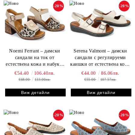
-20%
-20%
Noemi Ferrant – дамски
Serena Valmont – дамски
сандали на ток от
сандали с регулируеми
естествена кожа и набук в
каишки от естествена кожа
бежово с леопардов принт
в бежово (големи размери),
€54.40
106.40лв.
€44.00
86.06лв.
шито ходило, мека стелка
€68.00
133.00лв.
€55.00
107.57лв.
Виж детайли
Виж детайли
-20%
-20%