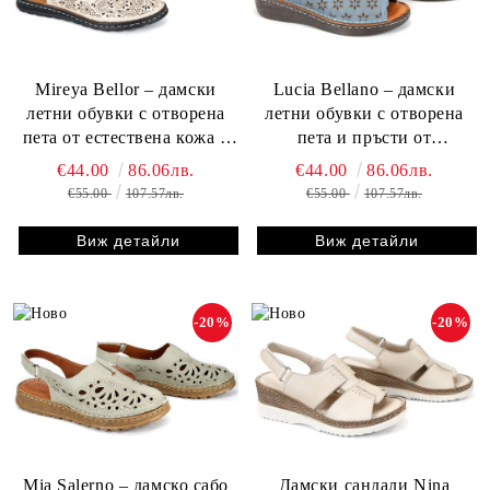
Mireya Bellor – дамски
Lucia Bellano – дамски
летни обувки с отворена
летни обувки с отворена
пета от естествена кожа в
пета и пръсти от
бежово (големи размери),
естествена кожа в синьо
€44.00
86.06лв.
€44.00
86.06лв.
шито ходило, мека стелка
(големи размери)
€55.00
107.57лв.
€55.00
107.57лв.
Виж детайли
Виж детайли
-20%
-20%
Mia Salerno – дамско сабо
Дамски сандали Nina