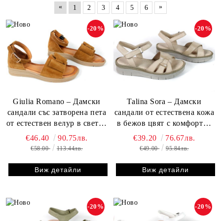
«
»
1
2
3
4
5
6
-20%
-20%
Giulia Romano – Дамски
Talina Sora – Дамски
сандали със затворена пета
сандали от естествена кожа
от естествен велур в светло
в бежов цвят с комфортна
кафяво
подметка
€46.40
90.75лв.
€39.20
76.67лв.
€58.00
113.44лв.
€49.00
95.84лв.
Виж детайли
Виж детайли
-20%
-20%