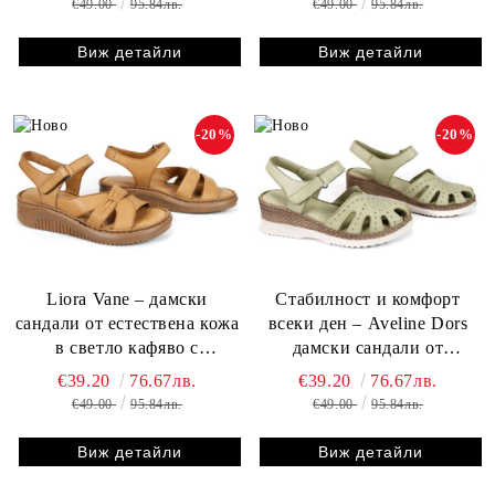
€49.00
95.84лв.
€49.00
95.84лв.
Виж детайли
Виж детайли
-20%
-20%
Liora Vane – дамски
Стабилност и комфорт
сандали от естествена кожа
всеки ден – Aveline Dors
в светло кафяво с
дамски сандали от
комфортно шито ходило
естествена кожа в зелено
€39.20
76.67лв.
€39.20
76.67лв.
€49.00
95.84лв.
€49.00
95.84лв.
Виж детайли
Виж детайли