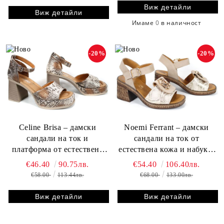
Виж детайли
Виж детайли
Имаме
0
в наличност
-20%
-20%
Celine Brisa – дамски
Noemi Ferrant – дамски
сандали на ток и
сандали на ток от
платформа от естествена
естествена кожа и набук в
кожа със змийски принт в
бежово със змийски принт
€46.40
90.75лв.
€54.40
106.40лв.
кафяви нюанси
€58.00
113.44лв.
€68.00
133.00лв.
Виж детайли
Виж детайли