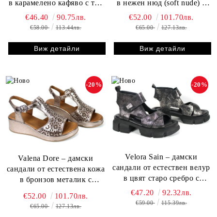
в карамелено кафяво с ток
в нежен нюд (soft nude) с
и платформа
ниска платформа и
€46.40
90.75лв.
€52.00
101.70лв.
комфортна визия
€58.00
113.44лв.
€65.00
127.13лв.
Виж детайли
Виж детайли
-20%
-20%
Velora Sain – дамски
Valena Dore – дамски
сандали от естествен велур
сандали от естествена кожа
в цвят старо сребро с
в бронзов металик с
масивно ходило
перфорация и платформа
€47.20
92.32лв.
€52.00
101.70лв.
€59.00
115.39лв.
€65.00
127.13лв.