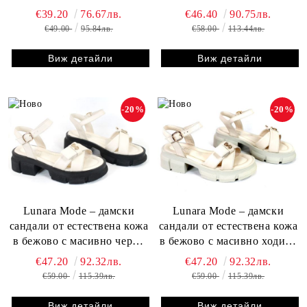
ходило
и платформа
€39.20
76.67лв.
€46.40
90.75лв.
€49.00
95.84лв.
€58.00
113.44лв.
Виж детайли
Виж детайли
-20%
-20%
Lunara Mode – дамски
Lunara Mode – дамски
сандали от естествена кожа
сандали от естествена кожа
в бежово с масивно черно
в бежово с масивно ходило
ходило и модерен акцент
и модерен акцент
€47.20
92.32лв.
€47.20
92.32лв.
€59.00
115.39лв.
€59.00
115.39лв.
Виж детайли
Виж детайли