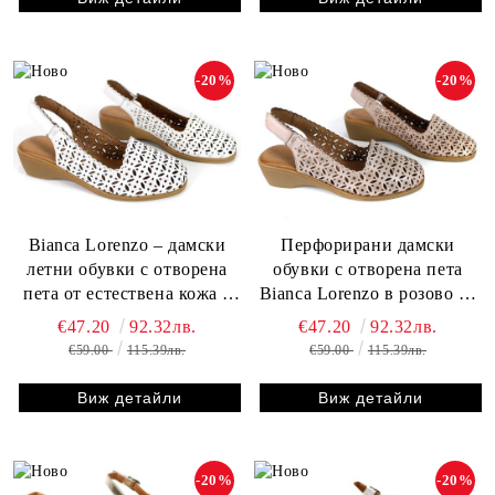
-20%
-20%
Bianca Lorenzo – дамски
Перфорирани дамски
летни обувки с отворена
обувки с отворена пета
пета от естествена кожа с
Bianca Lorenzo в розово от
перфорация в бяло
естествена кожа – комфорт
€47.20
92.32лв.
€47.20
92.32лв.
и лекота за лятото
€59.00
115.39лв.
€59.00
115.39лв.
Виж детайли
Виж детайли
-20%
-20%