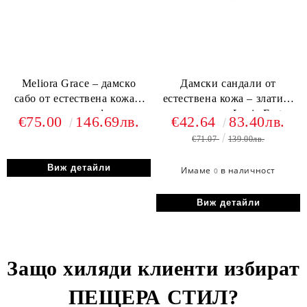
Meliora Grace – дамско
Дамски сандали от
сабо от естествена кожа в
естествена кожа – златист
карамелено кафяво с
шик - модел Lucia Forte
€75.00
146.69лв.
€42.64
83.40лв.
елегантен силует
€71.07
139.00лв.
Виж детайли
Имаме
в наличност
0
Виж детайли
Защо хиляди клиенти избират
ПЕЩЕРА СТИЛ
?