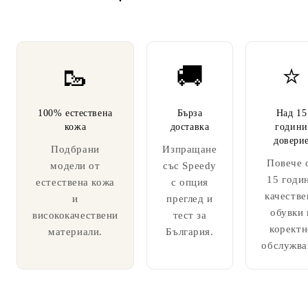
🥾
🚚
⭐
100% естествена
Бърза
Над 15
кожа
доставка
години
довери
Подбрани
Изпращане
Повече 
модели от
със Speedy
15 годи
естествена кожа
с опция
качестве
и
преглед и
обувки 
висококачествени
тест за
коректн
материали.
България.
обслужва