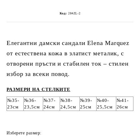
Код:
284ZL-2
Елегантни дамски сандали Elena Marquez
от естествена кожа в златист металик, с
отворени пръсти и стабилен ток – стилен
избор за всеки повод.
РАЗМЕРИ НА СТЕЛКИТЕ
№35-
№36-
№37-
№38-
№39-
№40-
№41-
23см
23,5см
24см
24,5см
25см
25,5см
26см
Изберете размер: