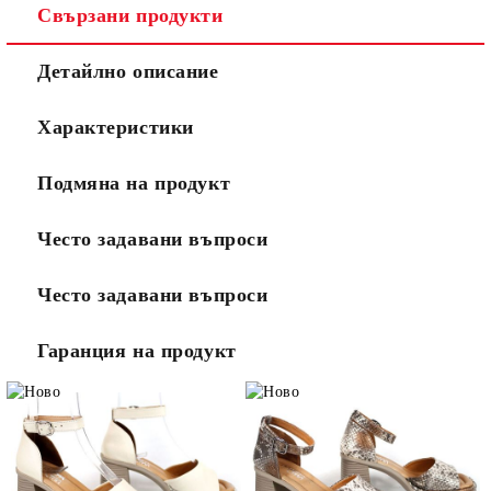
Свързани продукти
Ние ще се свържем с вас в рамките на работния ден.
Детайлно описание
Характеристики
Подмяна на продукт
Често задавани въпроси
Често задавани въпроси
Гаранция на продукт