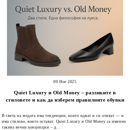
09 Ное 2025
Quiet Luxury и Old Money – разликите в
стиловете и как да изберем правилните обувки
В света на модата има тенденции, които идват и си отиват — и
има стилове, които остават. Quiet Luxury и Old Money са именно
такива вечни концепции – д...