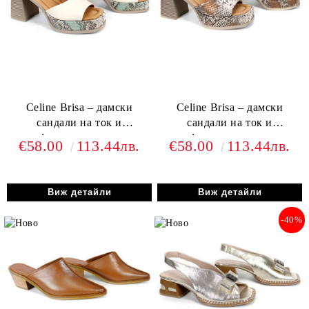
Celine Brisa – дамски
Celine Brisa – дамски
сандали на ток и
сандали на ток и
платформа от естествена
платформа от естествена
€58.00
113.44лв.
€58.00
113.44лв.
кожа в бежово
кожа със змийски принт в
кафяви нюанси
Виж детайли
Виж детайли
-40%