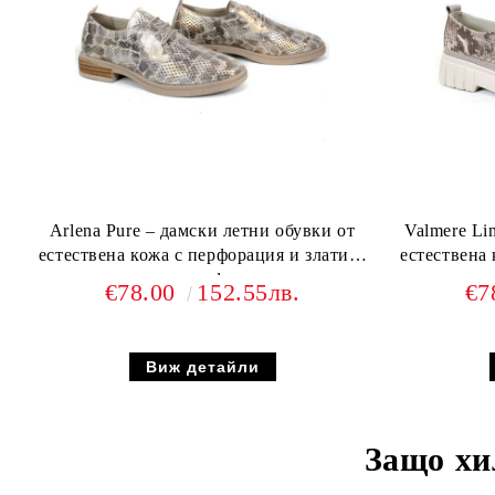
Arlena Pure – дамски летни обувки от
Valmere Li
естествена кожа с перфорация и златист
естествена
кроко ефект
€78.00
152.55лв.
€7
Виж детайли
Защо хи