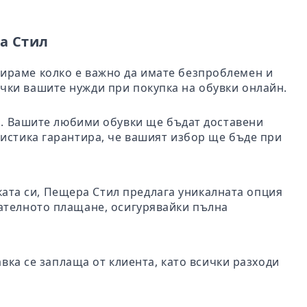
а Стил
бираме колко е важно да имате безпроблемен и
чки вашите нужди при покупка на обувки онлайн.
ил. Вашите любими обувки ще бъдат доставени
гистика гарантира, че вашият избор ще бъде при
пката си, Пещера Стил предлага уникалната опция
чателното плащане, осигурявайки пълна
авка се заплаща от клиента, като всички разходи