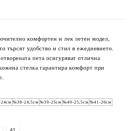
лючително комфортен и лек летен модел,
то търсят удобство и стил в ежедневието.
отворената пета осигуряват отлична
 кожена стелка гарантира комфорт при
е.
-24см
№38-24,5см
№39-25см
№40-25,5см
№41-26см
41