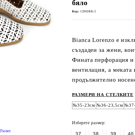
бяло
Код:
12903BK-2
Bianca Lorenzo е изк
създаден за жени, кои
Фината перфорация и 
вентилация, а меката
продължително носен
РАЗМЕРИ НА СТЕЛКИТЕ
№35-23см
№36-23,5см
№37
Изберете размер:
Tweet
37
38
39
40