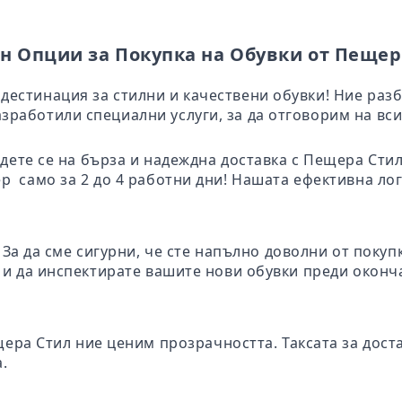
н Опции за Покупка на Обувки от Пещер
дестинация за стилни и качествени обувки! Ние раз
зработили специални услуги, за да отговорим на вси
адете се на бърза и надеждна доставка с Пещера Ст
ер само за 2 до 4 работни дни! Нашата ефективна ло
: За да сме сигурни, че сте напълно доволни от поку
те и да инспектирате вашите нови обувки преди окон
щера Стил ние ценим прозрачността. Таксата за дост
.