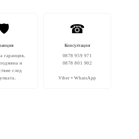
🛡️
☎
ранция
Консултация
а гаранция,
0878 959 971
 подмяна и
0878 801 902
ствие след
упката.
Viber • WhatsApp