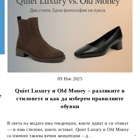
09 Ное 2025
Quiet Luxury и Old Money – разликите в
е
стиловете и как да изберем правилните
обувки
В света на модата има тенденции, които идват и си отиват
— и има стилове, които остават. Quiet Luxury и Old Money
-
са именно такива вечни концепции – д...