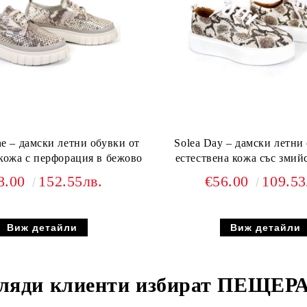
ne – дамски летни обувки от
Solea Day – дамски летни
 кожа с перфорация в бежово
естествена кожа със змий
8.00
152.55лв.
€56.00
109.53
Виж детайли
Виж детайли
ляди клиенти избират
ПЕЩЕРА