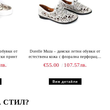
 обувки от
Dorelle Muza – дамски летни обувки от
ски принт
естествена кожа с флорална перфорация
в сиво
лв.
€55.00
107.57лв.
Виж детайли
 СТИЛ
?