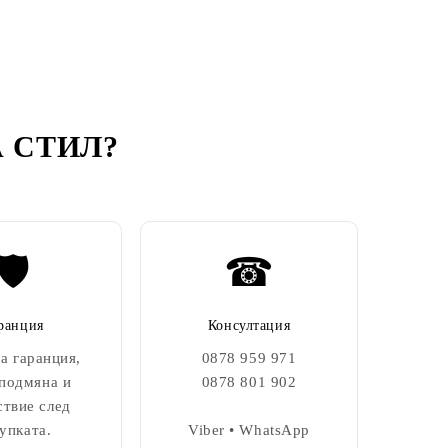
 СТИЛ
?
🛡️
☎
ранция
Консултация
а гаранция,
0878 959 971
 подмяна и
0878 801 902
ствие след
упката.
Viber • WhatsApp