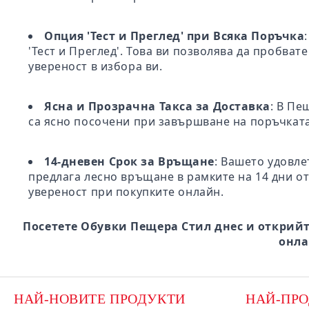
Опция 'Тест и Преглед' при Всяка Поръчка
'Тест и Преглед'. Това ви позволява да пробва
увереност в избора ви.
Ясна и Прозрачна Такса за Доставка
: В Пе
са ясно посочени при завършване на поръчката
14-дневен Срок за Връщане
: Вашето удовле
предлага лесно връщане в рамките на 14 дни от
увереност при покупките онлайн.
Посетете Обувки Пещера Стил днес и открийт
онла
НАЙ-НОВИТЕ ПРОДУКТИ
НАЙ-ПР