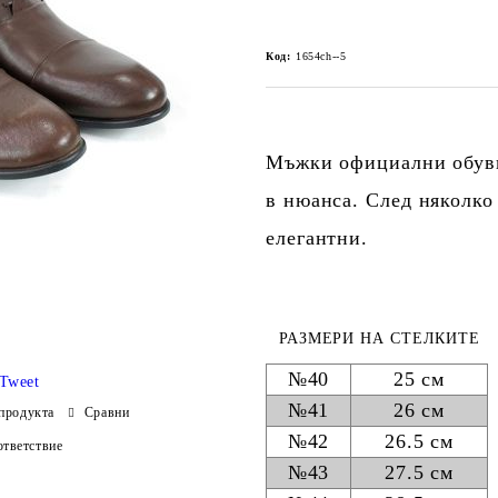
Код:
1654ch--5
Мъжки официални обувк
в нюанса. След няколко
елегантни.
РАЗМЕРИ НА СТЕЛКИТЕ
№40
25 см
Tweet
№41
26 см
продукта
Сравни
№42
26.5 см
тветствие
№43
27.5 см