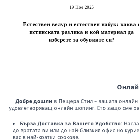
19 Ное 2025
Естествен велур и естествен набук: каква 
истинската разлика и кой материал да
изберете за обувките си?
.........
Онлай
Добре дошли
в Пещера Стил – вашата онлайн 
удовлетворяващ онлайн шопинг. Ето защо сме ра
Бърза Доставка за Вашето Удобство
: Насл
до вратата ви или до най-близкия офис но кури
вас в най-кратки срокове.