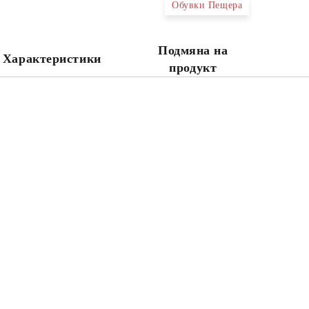
Обувки Пещера
Ние ще се свържем с вас в рамки
Подмяна на
Характеристики
продукт