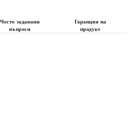
те на работния ден.
Често задавани
Гаранция на
въпроси
продукт