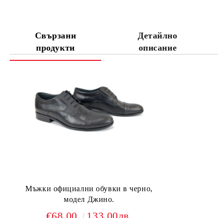
Свързани
Детайлно
продукти
описание
Мъжки официални обувки в черно,
модел Джино.
€68.00
133.00лв.