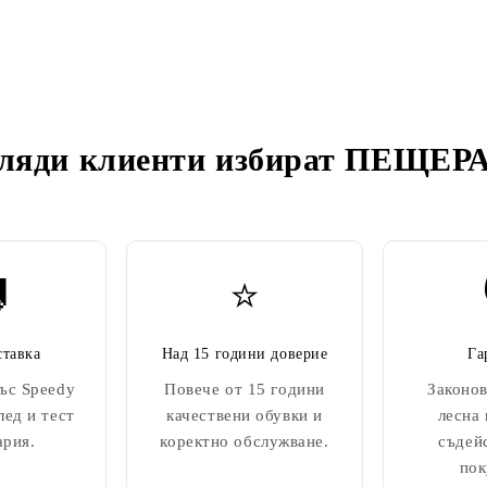
ляди клиенти избират
ПЕЩЕРА

⭐
ставка
Над 15 години доверие
Га
ъс Speedy
Повече от 15 години
Законов
лед и тест
качествени обувки и
лесна
ария.
коректно обслужване.
съдей
пок