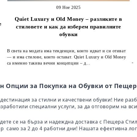
09 Ное 2025
Quiet Luxury и Old Money – разликите в
е
стиловете и как да изберем правилните
обувки
В света на модата има тенденции, които идват и си отиват
— и има стилове, които остават. Quiet Luxury и Old Money
-
са именно такива вечни концепции – д...
н Опции за Покупка на Обувки от Пещер
дестинация за стилни и качествени обувки! Ние раз
зработили специални услуги, за да отговорим на вси
адете се на бърза и надеждна доставка с Пещера Ст
ер само за 2 до 4 работни дни! Нашата ефективна ло