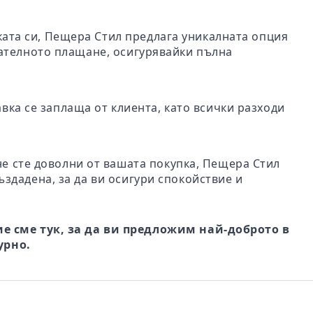
пката си, Пещера Стил предлага уникалната опция
чателното плащане, осигурявайки пълна
авка се заплаща от клиента, като всички разходи
не сте доволни от вашата покупка, Пещера Стил
ъздадена, за да ви осигури спокойствие и
е сме тук, за да ви предложим най-доброто в
урно.