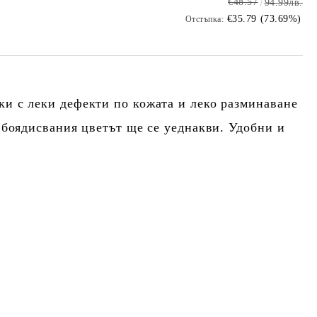
€48.57
94.99лв.
€35.79 (73.69%)
Отстъпка:
и с леки дефекти по кожата и леко разминаване
 боядисвания цветът ще се уеднакви. Удобни и