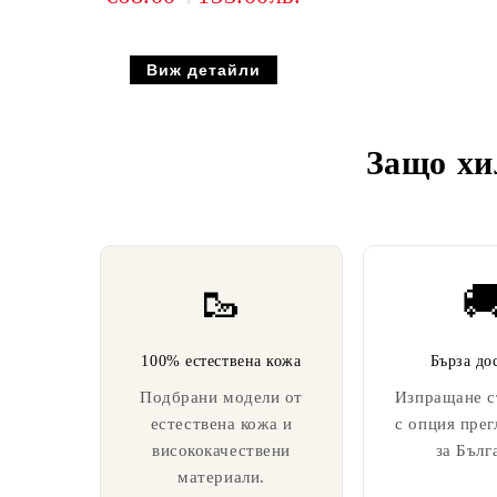
Виж детайли
Защо хи
🥾

100% естествена кожа
Бърза до
Подбрани модели от
Изпращане с
естествена кожа и
с опция прег
висококачествени
за Бълг
материали.