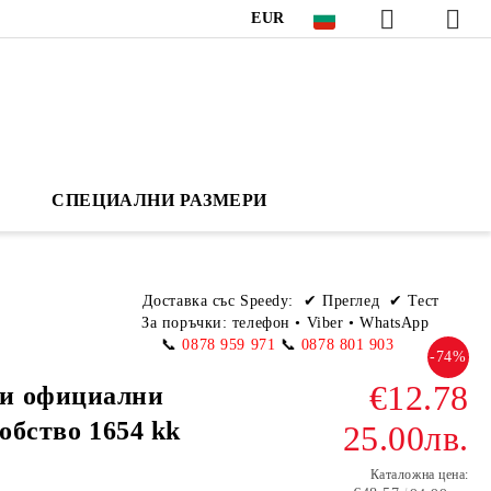
EUR
СПЕЦИАЛНИ РАЗМЕРИ
Доставка със Speedy:
✔ Преглед ✔ Тест
За поръчки: телефон
•
Viber • WhatsApp
📞
0878 959 971
📞
0878 801 903
-74%
€12.78
и официални
добство 1654 kk
25.00лв.
Каталожна цена: