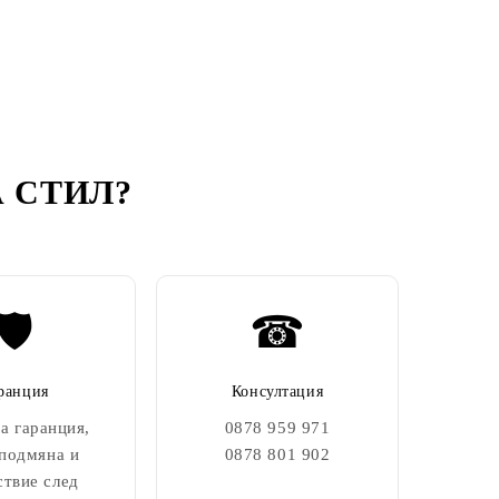
 СТИЛ
?
🛡️
☎
ранция
Консултация
а гаранция,
0878 959 971
 подмяна и
0878 801 902
ствие след