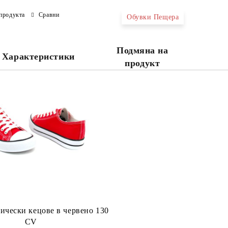
продукта
Сравни
Обувки Пещера
Ние ще се свържем с вас в рамки
Подмяна на
Характеристики
продукт
ически кецове в червено 130
CV