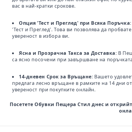
вас в най-кратки срокове.
Опция 'Тест и Преглед' при Всяка Поръчка
'Тест и Преглед'. Това ви позволява да пробва
увереност в избора ви.
Ясна и Прозрачна Такса за Доставка
: В Пе
са ясно посочени при завършване на поръчката
14-дневен Срок за Връщане
: Вашето удовле
предлага лесно връщане в рамките на 14 дни от
увереност при покупките онлайн.
Посетете Обувки Пещера Стил днес и открийт
онла