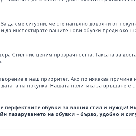
: За да сме сигурни, че сте напълно доволни от поку
те и да инспектирате вашите нови обувки преди окон
щера Стил ние ценим прозрачността. Таксата за дост
.
творение е наш приоритет. Ако по някаква причина 
 датата на покупка. Нашата политика за връщане е с
е перфектните обувки за вашия стил и нужди! Ни
йн пазаруването на обувки – бързо, удобно и сиг