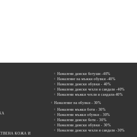
ен
Comfort Drive – Мъжки чехли
VENTO NERO –
Mir
УВКИ
тип сабо от естествена кожа в
КЛАСИЧЕСКИ МЪЖКИ
мок
ОЖА С
кафяво – шофьорско сабо
САНДАЛИ ОТ ЕСТЕСТВЕНА
в т
лв.
€42.00
€58.00
82.14лв.
113.44лв.
КОЖА С ВЕЛКРО
ЗАКОПЧАВАНЕ
Намалени дамски ботуши -40%
Намаление на мъжки обувки -40%
Намалени дамски обувки - 40%
Намалени дамски чехли и сандали -40%
Намалени мъжки чехли и сандали-40%
Намаление на обувки - 30%
Намалени мъжки боти - 30%
ЖА
Намалени мъжки обувки - 30%
Намалени дамски боти - 30%
Намалени дамски обувки - 30%
Намалени дамски чехли и сандали -30%
СТВЕНА КОЖА И