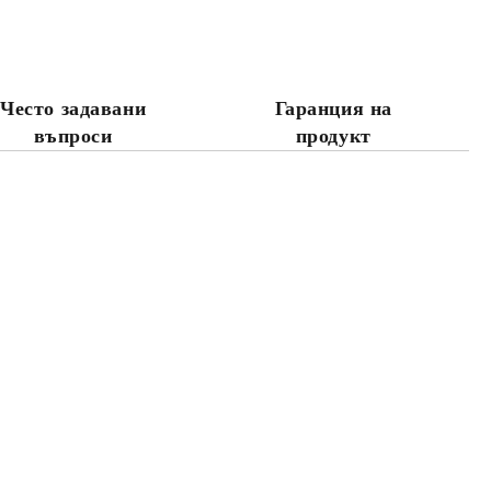
те на работния ден.
Често задавани
Гаранция на
въпроси
продукт