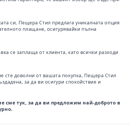
пката си, Пещера Стил предлага уникалната опция
чателното плащане, осигурявайки пълна
авка се заплаща от клиента, като всички разходи
не сте доволни от вашата покупка, Пещера Стил
ъздадена, за да ви осигури спокойствие и
е сме тук, за да ви предложим най-доброто в
урно.