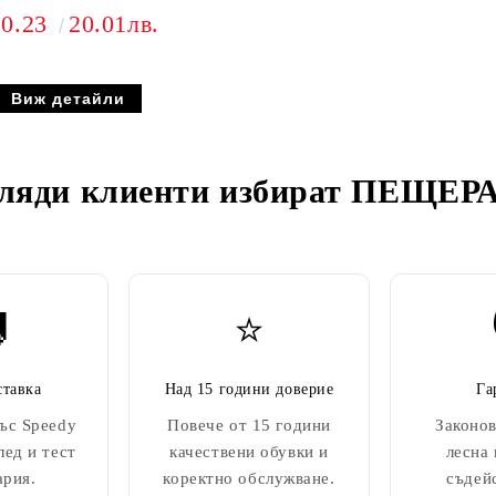
10.23
20.01лв.
Виж детайли
ляди клиенти избират
ПЕЩЕРА

⭐
ставка
Над 15 години доверие
Га
ъс Speedy
Повече от 15 години
Законов
лед и тест
качествени обувки и
лесна
ария.
коректно обслужване.
съдей