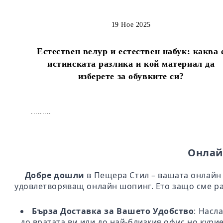
19 Ное 2025
Естествен велур и естествен набук: каква 
истинската разлика и кой материал да
изберете за обувките си?
.........
Онлай
Добре дошли
в Пещера Стил – вашата онлайн 
удовлетворяващ онлайн шопинг. Ето защо сме ра
Бърза Доставка за Вашето Удобство
: Насл
до вратата ви или до най-близкия офис но кури