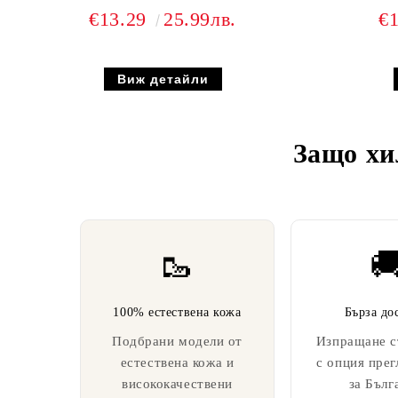
€13.29
25.99лв.
€
Виж детайли
Защо хи
🥾

100% естествена кожа
Бърза до
Подбрани модели от
Изпращане с
естествена кожа и
с опция прег
висококачествени
за Бълг