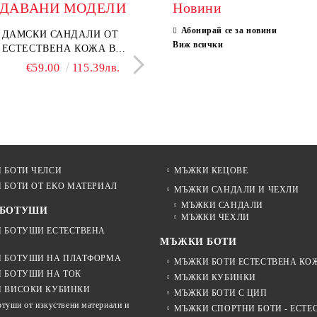
ОДАВАНИ МОДЕЛИ
Новини
Абонирай се за новини
ки мокасини от
ДАМСКИ САНДАЛИ ОТ
Дамски сандали от естеств
ELIA MOVE – БЕЛИ
Виж всички
ствен велур в тъмнокафяв
ЕСТЕСТВЕНА КОЖА В
велур в светло кафяво
ДАМСКИ ЛЕТНИ ОБ
 – Vero Lume
БЕЖОВО– МОДЕЛ NOVA.
ОТ ЕСТЕСТВЕНА К
€65.00
€59.00
127.13лв.
115.39лв.
€29.00
€46.00
56.72лв.
89.97
ПЕРФОРАЦИЯ
€58.00
113.44лв.
 БОТИ ЧЕЛСИ
МЪЖКИ КЕЦОВЕ
 БОТИ ОТ EKO МАТЕРИАЛ
МЪЖКИ САНДАЛИ И ЧЕХЛИ
МЪЖКИ САНДАЛИ
 БОТУШИ
МЪЖКИ ЧЕХЛИ
 БОТУШИ ЕСТЕСТВЕНА
МЪЖКИ БОТИ
 БОТУШИ НА ПЛАТФОРМА
МЪЖКИ БОТИ ЕСТЕСТВЕНА КО
 БОТУШИ НА ТОК
МЪЖКИ КУБИНКИ
 ВИСОКИ КУБИНКИ
МЪЖКИ БОТИ С ЦИП
отуши от изкуствени материали и
МЪЖКИ СПОРТНИ БОТИ - ЕСТЕ