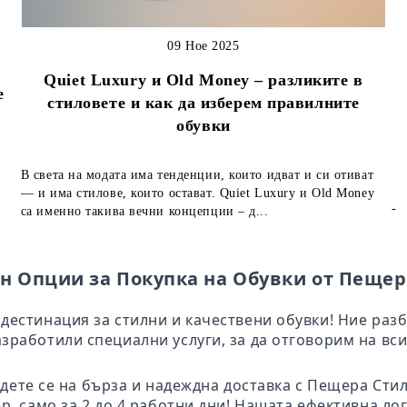
09 Ное 2025
Quiet Luxury и Old Money – разликите в
е
стиловете и как да изберем правилните
обувки
В света на модата има тенденции, които идват и си отиват
— и има стилове, които остават. Quiet Luxury и Old Money
-
са именно такива вечни концепции – д...
н Опции за Покупка на Обувки от Пещер
дестинация за стилни и качествени обувки! Ние раз
зработили специални услуги, за да отговорим на вси
адете се на бърза и надеждна доставка с Пещера Ст
ер само за 2 до 4 работни дни! Нашата ефективна ло