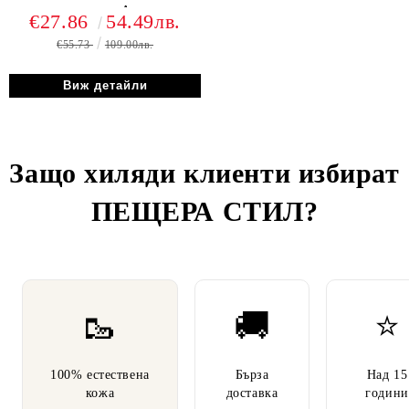
синьо, модел Август.~
€27.86
54.49лв.
€55.73
109.00лв.
Виж детайли
Защо хиляди клиенти избират
ПЕЩЕРА СТИЛ
?
🥾
🚚
⭐
100% естествена
Бърза
Над 15
кожа
доставка
години