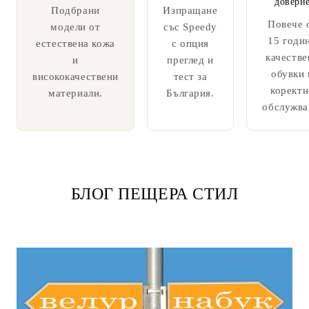
довери
Подбрани
Изпращане
Повече 
модели от
със Speedy
15 годи
естествена кожа
с опция
качестве
и
преглед и
обувки 
висококачествени
тест за
коректн
материали.
България.
обслужва
БЛОГ ПЕЩЕРА СТИЛ