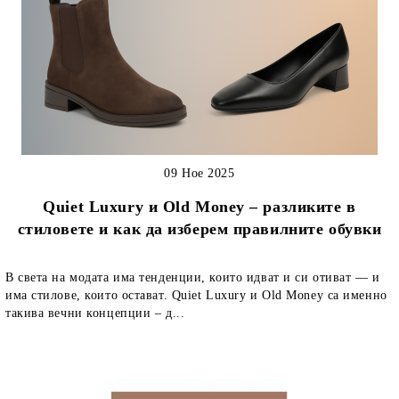
09 Ное 2025
Quiet Luxury и Old Money – разликите в
стиловете и как да изберем правилните обувки
В света на модата има тенденции, които идват и си отиват — и
има стилове, които остават. Quiet Luxury и Old Money са именно
такива вечни концепции – д...