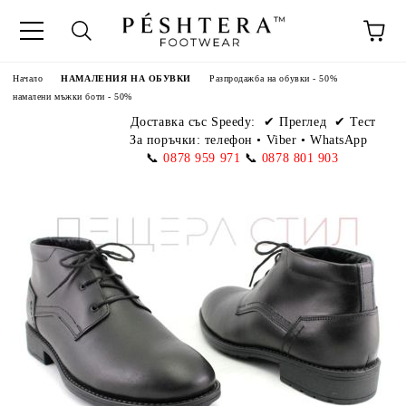
Начало
НАМАЛЕНИЯ НА ОБУВКИ
Разпродажба на обувки - 50%
намалени мъжки боти - 50%
Доставка със Speedy:
✔ Преглед ✔ Тест
За поръчки: телефон
•
Viber • WhatsApp
📞
0878 959 971
📞
0878 801 903