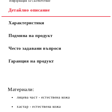
Информация за Съответствие
Детайлно описание
Ние ще се свържем с вас в рамките на работния ден.
Характеристики
Подмяна на продукт
Често задавани въпроси
Гаранция на продукт
Материали:
лицева част - естествена кожа
хастар - естествена кожа