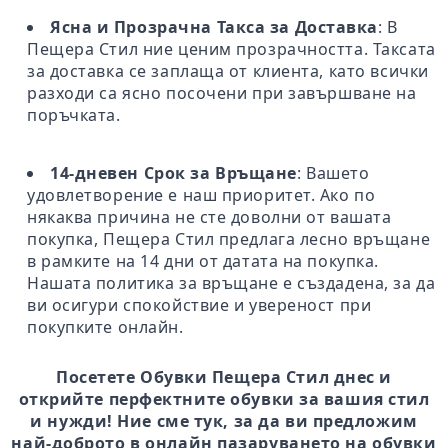
Ясна и Прозрачна Такса за Доставка
: В
Пещера Стил ние ценим прозрачността. Таксата
за доставка се заплаща от клиента, като всички
разходи са ясно посочени при завършване на
поръчката.
14-дневен Срок за Връщане
: Вашето
удовлетворение е наш приоритет. Ако по
някаква причина не сте доволни от вашата
покупка, Пещера Стил предлага лесно връщане
в рамките на 14 дни от датата на покупка.
Нашата политика за връщане е създадена, за да
ви осигури спокойствие и увереност при
покупките онлайн.
Посетете Обувки Пещера Стил днес и
открийте перфектните обувки за вашия стил
и нужди! Ние сме тук, за да ви предложим
най-доброто в онлайн пазаруването на обувки