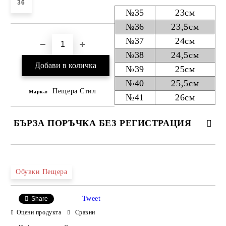
36
№35
23см
№36
23,5см
№37
24см
№38
24,5см
№39
25см
№40
25,5см
Пещера Стил
Марка:
№41
26см
БЪРЗА ПОРЪЧКА БЕЗ РЕГИСТРАЦИЯ
САМО ПОПЪЛНЕТЕ 4 ПОЛЕТА
Обувки Пещера
Tweet
Share
Оцени продукта
Сравни