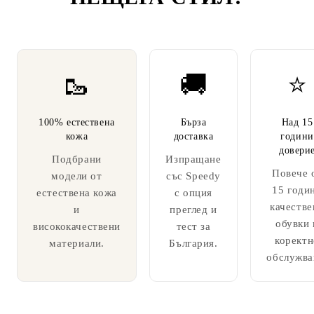
🥾
🚚
⭐
100% естествена
Бърза
Над 15
кожа
доставка
години
довери
Подбрани
Изпращане
Повече 
модели от
със Speedy
15 годи
естествена кожа
с опция
качестве
и
преглед и
обувки 
висококачествени
тест за
коректн
материали.
България.
обслужва