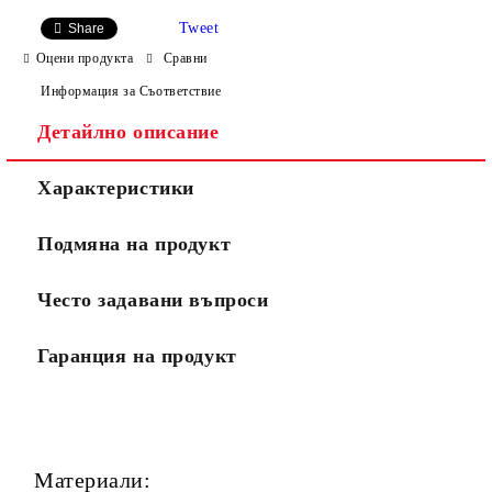
Tweet
Share
Оцени продукта
Сравни
Информация за Съответствие
Детайлно описание
Ние ще се свържем с вас в рамките на работния ден.
Характеристики
Подмяна на продукт
Често задавани въпроси
Гаранция на продукт
Материали: