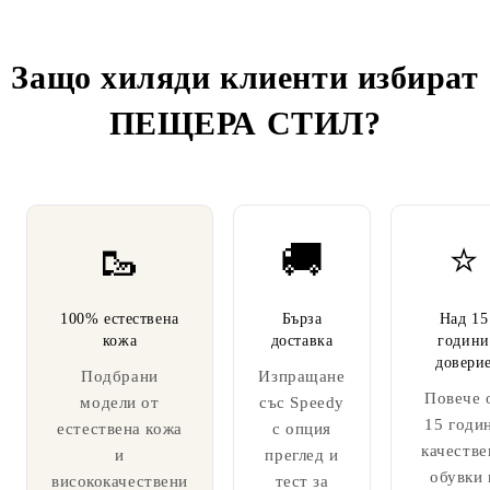
Защо хиляди клиенти избират
ПЕЩЕРА СТИЛ
?
🥾
🚚
⭐
100% естествена
Бърза
Над 15
кожа
доставка
години
довери
Подбрани
Изпращане
Повече 
модели от
със Speedy
15 годи
естествена кожа
с опция
качестве
и
преглед и
обувки 
висококачествени
тест за