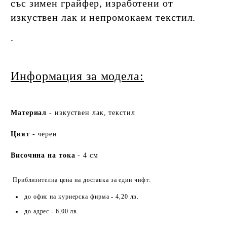
със зимен грайфер, изработени от
изкуствен лак и непромокаем текстил.
.​
Информация за модела:
Ма
териа
л
- изкуствен лак, текстил
Цвят
- черен
Височина на тока
- 4 см
Приблизителна цена на доставка за един чифт:
до офис на куриерска фирма - 4,20 лв.
до адрес - 6,00 лв.