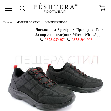
Начало
МЪЖКИ ОБУВКИ
МЪЖКИ КЕЦОВЕ
Доставка със Speedy:
✔ Преглед ✔ Тест
За поръчки: телефон
•
Viber • WhatsApp
📞
0878 959 971
📞
0878 801 903