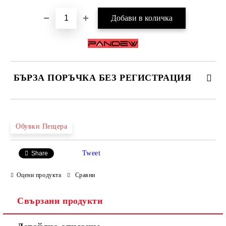
БЪРЗА ПОРЪЧКА БЕЗ РЕГИСТРАЦИЯ
САМО ПОПЪЛНЕТЕ 4 ПОЛЕТА
Обувки Пещера
Tweet
Share
Оцени продукта
Сравни
Свързани продукти
Ние ще се свържем с вас в рамките на работния ден.