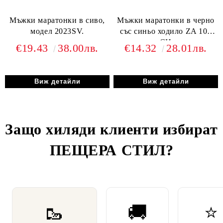
Мъжки маратонки в сиво,
Мъжки маратонки в черно
модел 2023SV.
със синьо ходило ZA 101
CH
€19.43
38.00лв.
€14.32
28.01лв.
Виж детайли
Виж детайли
Защо хиляди клиенти избират
ПЕЩЕРА СТИЛ
?
🥾
🚚
⭐