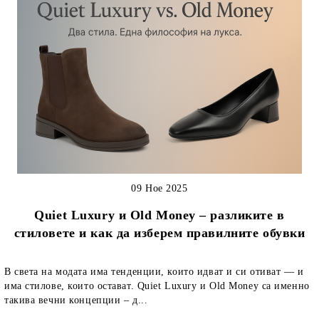
09 Ное 2025
Quiet Luxury и Old Money – разликите в
стиловете и как да изберем правилните обувки
В света на модата има тенденции, които идват и си отиват — и
има стилове, които остават. Quiet Luxury и Old Money са именно
такива вечни концепции – д...