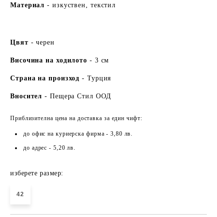
Ма
териа
л
- изкуствен, текстил
Цвят
- черен
Височина на ходилото
- 3 см
Страна на произход
- Турция
Вносител
- Пещера Стил ООД
Приблизителна цена на доставка за един чифт:
до офис на куриерска фирма - 3,80 лв.
до адрес - 5,20 лв.
изберете размер:
42