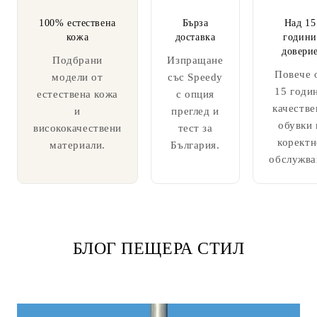
100% естествена
Бърза
Над 15
кожа
доставка
години
довери
Подбрани
Изпращане
Повече 
модели от
със Speedy
15 годи
естествена кожа
с опция
качестве
и
преглед и
обувки 
висококачествени
тест за
коректн
материали.
България.
обслужва
БЛОГ ПЕЩЕРА СТИЛ