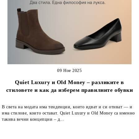
09 Ное 2025
Quiet Luxury и Old Money – разликите в
стиловете и как да изберем правилните обувки
В света на модата има тенденции, които идват и си отиват — и
има стилове, които остават. Quiet Luxury и Old Money са именно
такива вечни концепции – д...