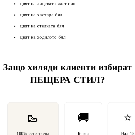
цвят на лицевата част син
цвят на хастара бял
цвят на стелката бял
цвят на ходилото бял
Защо хиляди клиенти избират
ПЕЩЕРА СТИЛ
?
🥾
🚚
⭐
100% естествена
Бърза
Над 15