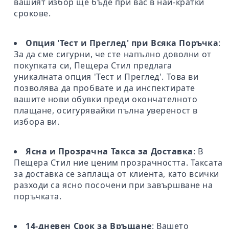
вашият избор ще бъде при вас в най-кратки
срокове.
Опция 'Тест и Преглед' при Всяка Поръчка
:
За да сме сигурни, че сте напълно доволни от
покупката си, Пещера Стил предлага
уникалната опция 'Тест и Преглед'. Това ви
позволява да пробвате и да инспектирате
вашите нови обувки преди окончателното
плащане, осигурявайки пълна увереност в
избора ви.
Ясна и Прозрачна Такса за Доставка
: В
Пещера Стил ние ценим прозрачността. Таксата
за доставка се заплаща от клиента, като всички
разходи са ясно посочени при завършване на
поръчката.
14-дневен Срок за Връщане
: Вашето