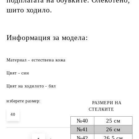
подплатата на обувките. Олекотено,
шито ходило.
Информация за модела:
Материал - естествена кожа
Цвят - син
Цвят на ходилото - бял
изберете размер:
РАЗМЕРИ НА
СТЕЛКИТЕ
40
№40
25 см
№41
26 см
№42
26.5 см