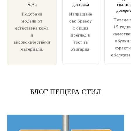
кожа
доставка
години
довери
Подбрани
Изпращане
Повече 
модели от
със Speedy
15 годи
естествена кожа
с опция
качестве
и
преглед и
обувки 
висококачествени
тест за
коректн
материали.
България.
обслужва
БЛОГ ПЕЩЕРА СТИЛ