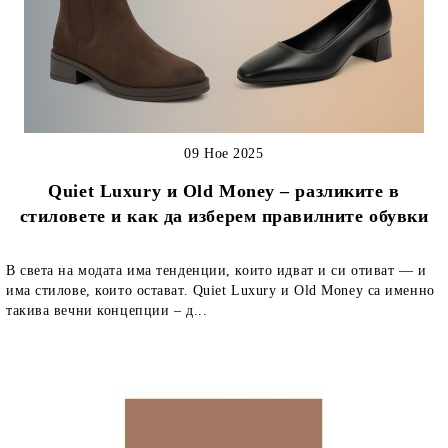
09 Ное 2025
Quiet Luxury и Old Money – разликите в
стиловете и как да изберем правилните обувки
В света на модата има тенденции, които идват и си отиват — и
има стилове, които остават. Quiet Luxury и Old Money са именно
такива вечни концепции – д...