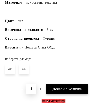
Ма
териа
л
- изкуствен, текстил
Цвят
- сив
Височина на ходилото
- 3 см
Страна на произход
- Турция
Вносител
- Пещера Стил ООД
изберете размер:
42
44