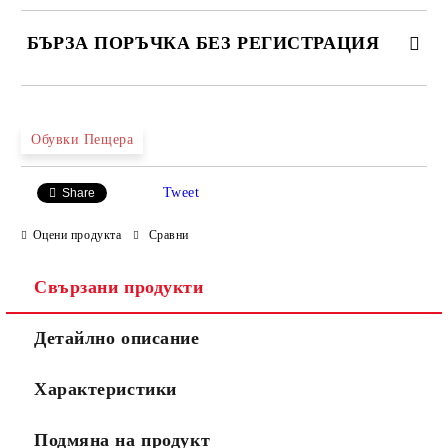
БЪРЗА ПОРЪЧКА БЕЗ РЕГИСТРАЦИЯ
САМО ПОПЪЛНЕТЕ 4 ПОЛЕТА
Обувки Пещера
Tweet
Share
Оцени продукта
Сравни
Свързани продукти
Ние ще се свържем с вас в рамките на работния ден.
Детайлно описание
Характеристики
Подмяна на продукт