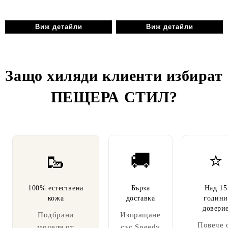
Виж детайли
Виж детайли
Защо хиляди клиенти избират
ПЕЩЕРА СТИЛ
?
🥾
🚚
⭐
100% естествена
Бърза
Над 15
кожа
доставка
години
довери
Подбрани
Изпращане
Повече 
модели от
със Speedy