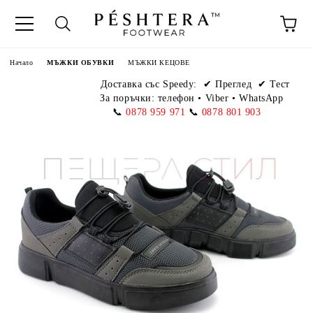
Начало
МЪЖКИ ОБУВКИ
МЪЖКИ КЕЦОВЕ
Доставка със Speedy:
✔ Преглед ✔ Тест
За поръчки: телефон
•
Viber • WhatsApp
📞
0878 959 971
📞
0878 801 903