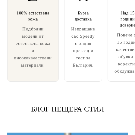
100% естествена
Бърза
Над 15
кожа
доставка
години
довери
Подбрани
Изпращане
Повече 
модели от
със Speedy
15 годи
естествена кожа
с опция
качестве
и
преглед и
обувки 
висококачествени
тест за
коректн
материали.
България.
обслужва
БЛОГ ПЕЩЕРА СТИЛ