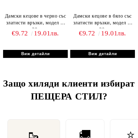
Дамски кецове в черно със
Дамски кецове в бяло със
златисти връзки, модел y-
златисти връзки, модел y-
30.
30.
€9.72
19.01лв.
€9.72
19.01лв.
Виж детайли
Виж детайли
Защо хиляди клиенти избират
ПЕЩЕРА СТИЛ
?
🥾
🚚
⭐