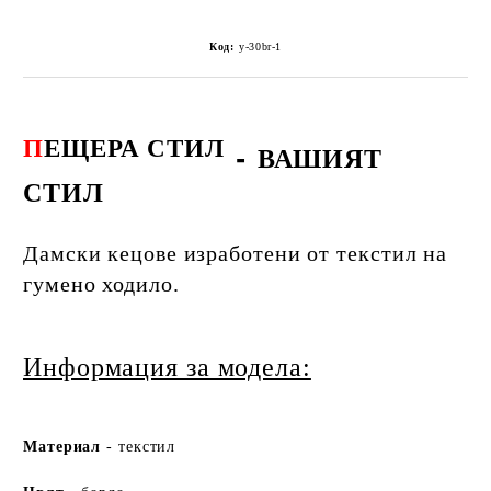
Код:
y-30br-1
П
ЕЩЕРА СТИЛ
-
ВАШИЯТ
СТИЛ
Дамски кецове изработени от текстил на
гумено ходило.
Информация за модела:
Ма
териа
л
- текстил