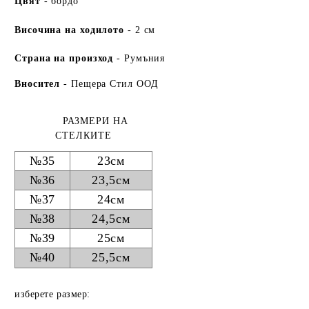
Цвят
- бордо
Височина на ходилото
- 2 см
Страна на произход
- Румъния
Вносител
- Пещера Стил ООД
РАЗМЕРИ НА
СТЕЛКИТЕ
№35
23см
№36
23,5см
№37
24см
№38
24,5см
№39
25см
№40
25,5см
изберете размер: