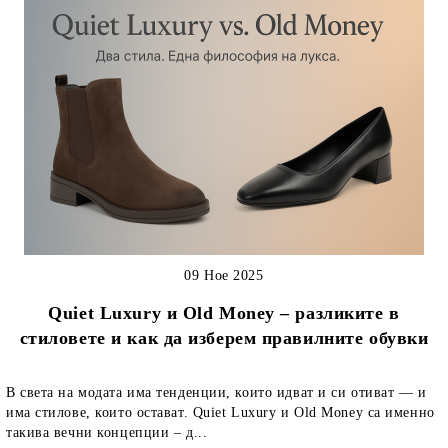
09 Ное 2025
Quiet Luxury и Old Money – разликите в
стиловете и как да изберем правилните обувки
В света на модата има тенденции, които идват и си отиват — и
има стилове, които остават. Quiet Luxury и Old Money са именно
такива вечни концепции – д...