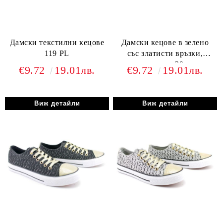
Дамски текстилни кецове
Дамски кецове в зелено
119 PL
със златисти връзки,
модел y-30.
€9.72
19.01лв.
€9.72
19.01лв.
Виж детайли
Виж детайли