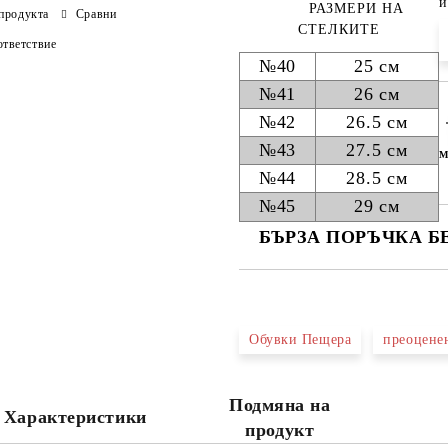
и
РАЗМЕРИ НА
продукта
Сравни
СТЕЛКИТЕ
тветствие
№40
25 см
№41
26 см
№42
26.5 см
№43
27.5 см
М
№44
28.5 см
№45
29 см
БЪРЗА ПОРЪЧКА Б
САМО ПОПЪЛНЕТЕ 4 ПОЛЕТА
Обувки Пещера
преоцене
Ние ще се свържем с вас в рамки
Подмяна на
Характеристики
продукт