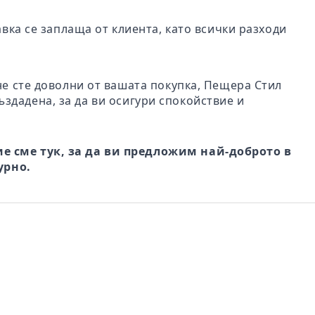
авка се заплаща от клиента, като всички разходи
не сте доволни от вашата покупка, Пещера Стил
ъздадена, за да ви осигури спокойствие и
е сме тук, за да ви предложим най-доброто в
урно.
ен
Comfort Drive – Мъжки чехли
VENTO NERO –
Mir
УВКИ
тип сабо от естествена кожа в
КЛАСИЧЕСКИ МЪЖКИ
мок
ОЖА С
кафяво – шофьорско сабо
САНДАЛИ ОТ ЕСТЕСТВЕНА
в т
лв.
€42.00
€58.00
82.14лв.
113.44лв.
КОЖА С ВЕЛКРО
ЗАКОПЧАВАНЕ