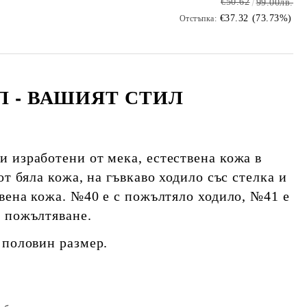
€50.62
99.00лв.
€37.32 (73.73%)
Отстъпка:
Л - ВАШИЯТ СТИЛ
 изработени от мека, естествена кожа в
от бяла кожа, на гъвкаво ходило със стелка и
твена кожа. №40 е с пожълтяло ходило, №41 е
 пожълтяване.
 половин размер.