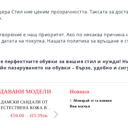
щера Стил ние ценим прозрачността. Таксата за дост
.
творение е наш приоритет. Ако по някаква причина 
 датата на покупка. Нашата политика за връщане е с
е перфектните обувки за вашия стил и нужди! Ни
йн пазаруването на обувки – бързо, удобно и сиг
ОДАВАНИ МОДЕЛИ
Новини
Абонирай се за новини
ки мокасини от
ДАМСКИ САНДАЛИ ОТ
Дамски сандали от естеств
ELIA MOVE – БЕЛИ
Виж всички
ствен велур в тъмнокафяв
ЕСТЕСТВЕНА КОЖА В
велур в светло кафяво
ДАМСКИ ЛЕТНИ ОБ
 – Vero Lume
БЕЖОВО– МОДЕЛ NOVA.
ОТ ЕСТЕСТВЕНА К
€65.00
€59.00
127.13лв.
115.39лв.
€29.00
€46.00
56.72лв.
89.97
ПЕРФОРАЦИЯ
€58.00
113.44лв.