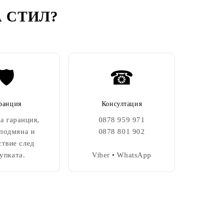
 СТИЛ
?
🛡️
☎
ранция
Консултация
а гаранция,
0878 959 971
 подмяна и
0878 801 902
ствие след
упката.
Viber • WhatsApp