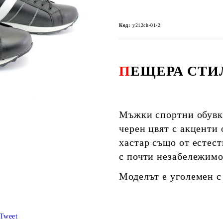
Код:
y212ch-01-2
П
ЕЩЕРА СТИ
Мъжки спортни обувки
черен цвят с акценти 
хастар също от естес
с почти незабележимо
Моделът е уголемен с
Tweet