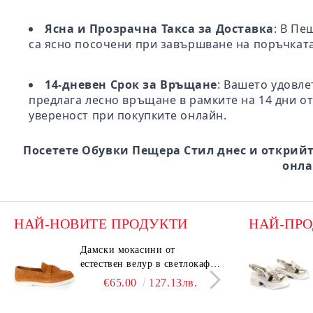
Ясна и Прозрачна Такса за Доставка
: В Пе
са ясно посочени при завършване на поръчката
14-дневен Срок за Връщане
: Вашето удовле
предлага лесно връщане в рамките на 14 дни от
увереност при покупките онлайн.
Посетете Обувки Пещера Стил днес и открийт
онла
НАЙ-НОВИТЕ ПРОДУКТИ
НАЙ-ПР
Дамски мокасини от
Дамс
естествен велур в светлокафяв
есте
цвят – Vero Lume
цвят
€65.00
127.13лв.