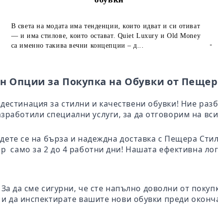
В света на модата има тенденции, които идват и си отиват
— и има стилове, които остават. Quiet Luxury и Old Money
-
са именно такива вечни концепции – д...
н Опции за Покупка на Обувки от Пещер
дестинация за стилни и качествени обувки! Ние раз
зработили специални услуги, за да отговорим на вси
адете се на бърза и надеждна доставка с Пещера Ст
ер само за 2 до 4 работни дни! Нашата ефективна ло
: За да сме сигурни, че сте напълно доволни от поку
те и да инспектирате вашите нови обувки преди окон