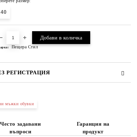
зберете размер:
40
Пещера Стил
арка:
ЕЗ РЕГИСТРАЦИЯ
ни мъжки обувки
те на работния ден.
Често задавани
Гаранция на
въпроси
продукт