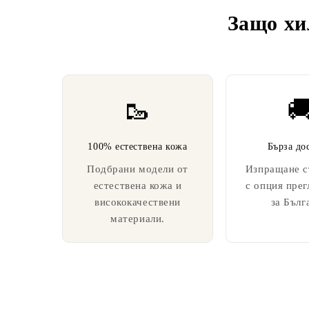
Защо хи
🥾

100% естествена кожа
Бърза до
Подбрани модели от
Изпращане с
естествена кожа и
с опция прег
висококачествени
за Бълг
материали.