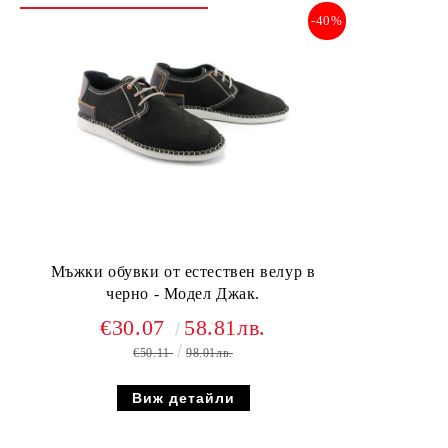
-40%
Мъжки обувки от естествен велур в
черно - Модел Джак.
€30.07
58.81лв.
€50.11
98.01лв.
Виж детайли