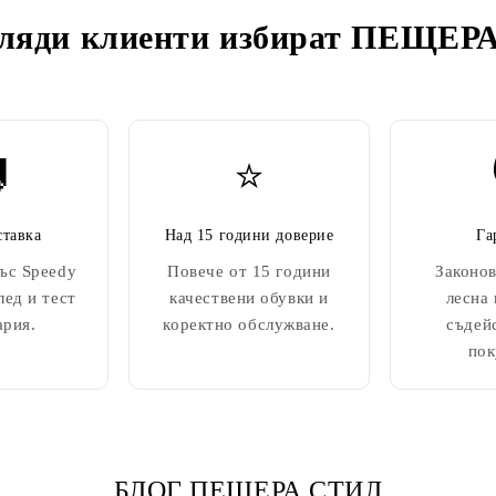
ляди клиенти избират
ПЕЩЕРА

⭐
ставка
Над 15 години доверие
Га
ъс Speedy
Повече от 15 години
Законов
лед и тест
качествени обувки и
лесна
ария.
коректно обслужване.
съдей
пок
БЛОГ ПЕЩЕРА СТИЛ