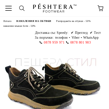
Начало
НАМАЛЕНИЯ НА ОБУВКИ
Разпродажба на обувки - 50%
намалени мъжки боти - 50%
Доставка със Speedy:
✔ Преглед ✔ Тест
За поръчки: телефон
•
Viber • WhatsApp
📞
0878 959 971
📞
0878 801 903