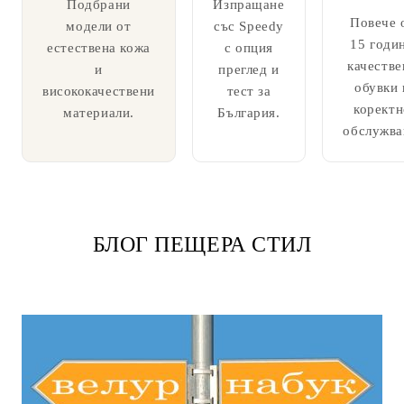
Подбрани
Изпращане
Повече 
модели от
със Speedy
15 годи
естествена кожа
с опция
качестве
и
преглед и
обувки 
висококачествени
тест за
коректн
материали.
България.
обслужва
БЛОГ ПЕЩЕРА СТИЛ