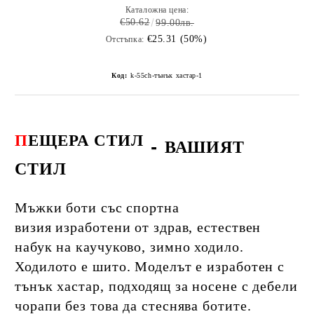
Каталожна цена:
€50.62
99.00лв.
€25.31 (50%)
Отстъпка:
Код:
k-55ch-тънък хастар-1
П
ЕЩЕРА СТИЛ
-
ВАШИЯТ
СТИЛ
Мъжки боти със спортна
визия изработени от здрав, естествен
набук на каучуково, зимно ходило.
Ходилото е шито. Моделът е изработен с
тънък хастар, подходящ за носене с дебели
чорапи без това да стеснява ботите.