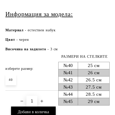
Информация за модела:
Ма
териа
л
- естествен набук
Цвят
- черен
Височина на ходилото
- 3 см
РАЗМЕРИ НА СТЕЛКИТЕ
№40
25 см
изберете размер:
№41
26 см
№42
26.5 см
40
№43
27.5 см
№44
28.5 см
№45
29 см