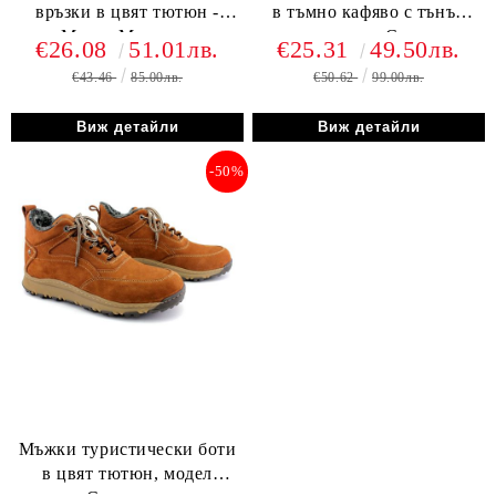
връзки в цвят тютюн -
в тъмно кафяво с тънък
Модел Марсело.
хастар, модел Сантяго.~
€26.08
51.01лв.
€25.31
49.50лв.
€43.46
85.00лв.
€50.62
99.00лв.
Виж детайли
Виж детайли
-50%
Мъжки туристически боти
в цвят тютюн, модел