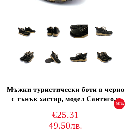
Мъжки туристически боти в черно
с тънък хастар, модел Сантяго.~
-50%
€25.31
49.50лв.