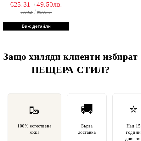
Сантяго.~
€25.31
49.50лв.
€50.62
99.00лв.
Виж детайли
Защо хиляди клиенти избират
ПЕЩЕРА СТИЛ
?
🥾
🚚
⭐
100% естествена
Бърза
Над 15
кожа
доставка
години
довери