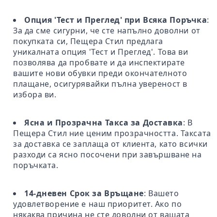
Опция 'Тест и Преглед' при Всяка Поръчка
:
За да сме сигурни, че сте напълно доволни от
покупката си, Пещера Стил предлага
уникалната опция 'Тест и Преглед'. Това ви
позволява да пробвате и да инспектирате
вашите нови обувки преди окончателното
плащане, осигурявайки пълна увереност в
избора ви.
Ясна и Прозрачна Такса за Доставка
: В
Пещера Стил ние ценим прозрачността. Таксата
за доставка се заплаща от клиента, като всички
разходи са ясно посочени при завършване на
поръчката.
14-дневен Срок за Връщане
: Вашето
удовлетворение е наш приоритет. Ако по
някаква причина не сте доволни от вашата