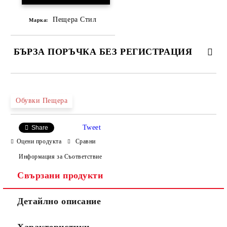
Пещера Стил
Марка:
БЪРЗА ПОРЪЧКА БЕЗ РЕГИСТРАЦИЯ
САМО ПОПЪЛНЕТЕ 4 ПОЛЕТА
Обувки Пещера
Tweet
Share
Оцени продукта
Сравни
Информация за Съответствие
Свързани продукти
Ние ще се свържем с вас в рамките на работния ден.
Детайлно описание
Характеристики