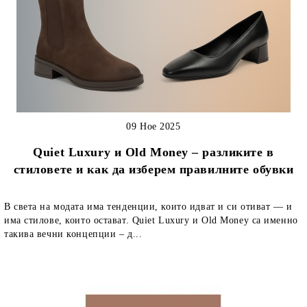
09 Ное 2025
Quiet Luxury и Old Money – разликите в
стиловете и как да изберем правилните обувки
В света на модата има тенденции, които идват и си отиват — и
има стилове, които остават. Quiet Luxury и Old Money са именно
такива вечни концепции – д...