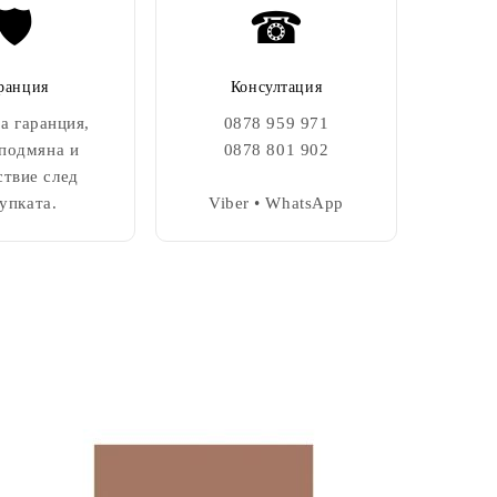
🛡️
☎
ранция
Консултация
а гаранция,
0878 959 971
 подмяна и
0878 801 902
ствие след
упката.
Viber • WhatsApp