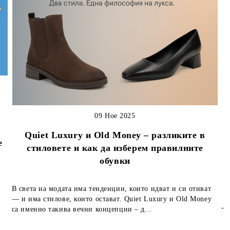
09 Ное 2025
Quiet Luxury и Old Money – разликите в
е
стиловете и как да изберем правилните
обувки
В света на модата има тенденции, които идват и си отиват
— и има стилове, които остават. Quiet Luxury и Old Money
-
са именно такива вечни концепции – д...