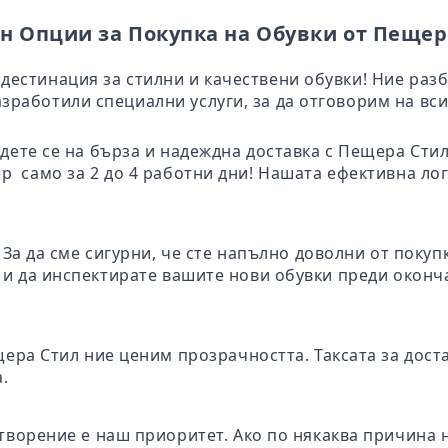
н Опции за Покупка на Обувки от Пещер
дестинация за стилни и качествени обувки! Ние раз
зработили специални услуги, за да отговорим на вси
адете се на бърза и надеждна доставка с Пещера Ст
ер само за 2 до 4 работни дни! Нашата ефективна ло
: За да сме сигурни, че сте напълно доволни от поку
те и да инспектирате вашите нови обувки преди окон
щера Стил ние ценим прозрачността. Таксата за дост
.
творение е наш приоритет. Ако по някаква причина 