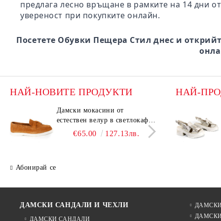
предлага лесно връщане в рамките на 14 дни от
увереност при покупките онлайн.
Посетете Обувки Пещера Стил днес и открийт
онла
НАЙ-НОВИТЕ ПРОДУКТИ
НАЙ-ПР
Дамски мокасини от
Дамс
естествен велур в светлокафяв
есте
цвят – Vero Lume
цвят
€65.00
127.13лв.
Абонирай се
ДАМСКИ САНДАЛИ И ЧЕХЛИ
ДАМСКИ
ДАМСКИ
ДАМСКИ САНДАЛИ