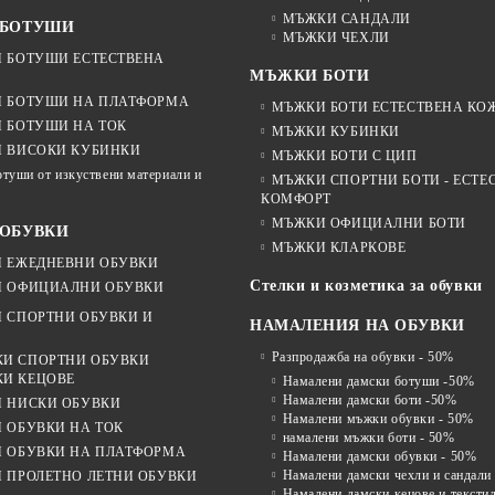
МЪЖКИ САНДАЛИ
 БОТУШИ
МЪЖКИ ЧЕХЛИ
 БОТУШИ ЕСТЕСТВЕНА
МЪЖКИ БОТИ
 БОТУШИ НА ПЛАТФОРМА
МЪЖКИ БОТИ ЕСТЕСТВЕНА КО
 БОТУШИ НА ТОК
МЪЖКИ КУБИНКИ
 ВИСОКИ КУБИНКИ
МЪЖКИ БОТИ С ЦИП
отуши от изкуствени материали и
МЪЖКИ СПОРТНИ БОТИ - ЕСТЕ
КОМФОРТ
МЪЖКИ ОФИЦИАЛНИ БОТИ
ОБУВКИ
МЪЖКИ КЛАРКОВЕ
 ЕЖЕДНЕВНИ ОБУВКИ
Стелки и козметика за обувки
 ОФИЦИАЛНИ ОБУВКИ
 СПОРТНИ ОБУВКИ И
НАМАЛЕНИЯ НА ОБУВКИ
Разпродажба на обувки - 50%
И СПОРТНИ ОБУВКИ
И КЕЦОВЕ
Намалени дамски ботуши -50%
Намалени дамски боти -50%
 НИСКИ ОБУВКИ
Намалени мъжки обувки - 50%
 ОБУВКИ НА ТОК
намалени мъжки боти - 50%
 ОБУВКИ НА ПЛАТФОРМА
Намалени дамски обувки - 50%
Намалени дамски чехли и сандали
 ПРОЛЕТНО ЛЕТНИ ОБУВКИ
Намалени дамски кецове и тексти