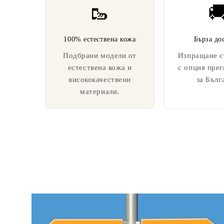
🥾

100% естествена кожа
Бърза до
Подбрани модели от
Изпращане с
естествена кожа и
с опция прег
висококачествени
за Бълг
материали.