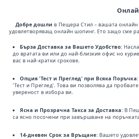
Онлай
Добре дошли
в Пещера Стил – вашата онлайн 
удовлетворяващ онлайн шопинг. Ето защо сме ра
Бърза Доставка за Вашето Удобство
: Насл
до вратата ви или до най-близкия офис но кури
вас в най-кратки срокове.
Опция 'Тест и Преглед' при Всяка Поръчка
'Тест и Преглед'. Това ви позволява да пробва
увереност в избора ви.
Ясна и Прозрачна Такса за Доставка
: В Пе
са ясно посочени при завършване на поръчката
14-дневен Срок за Връщане
: Вашето удовле