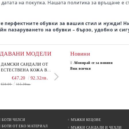
 датата на покупка. Нашата политика за връщане е с
е перфектните обувки за вашия стил и нужди! Ни
йн пазаруването на обувки – бързо, удобно и сиг
ОДАВАНИ МОДЕЛИ
Новини
Абонирай се за новини
ки мокасини от
ДАМСКИ САНДАЛИ ОТ
Дамски сандали от естеств
ELIA MOVE – БЕЛИ
Виж всички
ствен велур в тъмнокафяв
ЕСТЕСТВЕНА КОЖА В
велур в светло кафяво
ДАМСКИ ЛЕТНИ ОБ
 – Vero Lume
БЕЖОВО– МОДЕЛ NOVA.
ОТ ЕСТЕСТВЕНА К
€65.00
€47.20
127.13лв.
92.32лв.
€29.00
€36.80
56.72лв.
71.97
ПЕРФОРАЦИЯ
€59.00
115.39лв.
€58.00
€46.00
113.44лв.
89.97лв.
 БОТИ ЧЕЛСИ
МЪЖКИ КЕЦОВЕ
 БОТИ ОТ EKO МАТЕРИАЛ
МЪЖКИ САНДАЛИ И ЧЕХЛИ