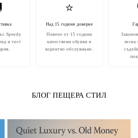

⭐
ставка
Над 15 години доверие
Га
ъс Speedy
Повече от 15 години
Законов
лед и тест
качествени обувки и
лесна
ария.
коректно обслужване.
съдей
пок
БЛОГ ПЕЩЕРА СТИЛ