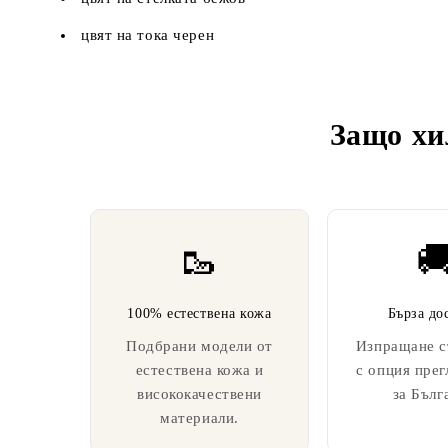
цвят на тока черен
Защо хи
🥾

100% естествена кожа
Бърза до
Подбрани модели от
Изпращане с
естествена кожа и
с опция прег
висококачествени
за Бълг
материали.