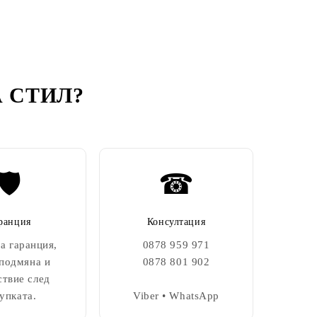
 СТИЛ
?
🛡️
☎
ранция
Консултация
а гаранция,
0878 959 971
 подмяна и
0878 801 902
ствие след
упката.
Viber • WhatsApp