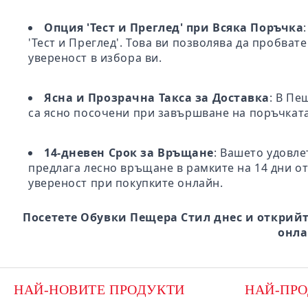
Опция 'Тест и Преглед' при Всяка Поръчка
'Тест и Преглед'. Това ви позволява да пробва
увереност в избора ви.
Ясна и Прозрачна Такса за Доставка
: В Пе
са ясно посочени при завършване на поръчката
14-дневен Срок за Връщане
: Вашето удовле
предлага лесно връщане в рамките на 14 дни от
увереност при покупките онлайн.
Посетете Обувки Пещера Стил днес и открийт
онла
НАЙ-НОВИТЕ ПРОДУКТИ
НАЙ-ПР