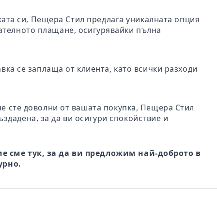
пката си, Пещера Стил предлага уникалната опция
чателното плащане, осигурявайки пълна
авка се заплаща от клиента, като всички разходи
не сте доволни от вашата покупка, Пещера Стил
ъздадена, за да ви осигури спокойствие и
е сме тук, за да ви предложим най-доброто в
урно.