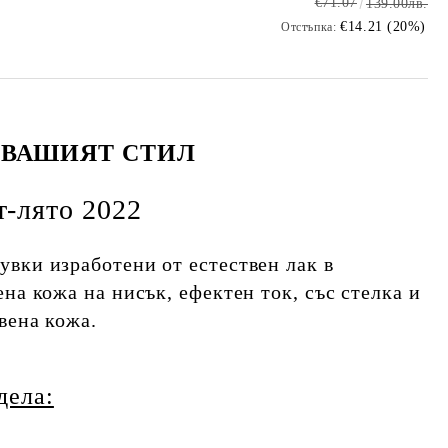
€71.07
139.00лв.
€14.21 (20%)
Отстъпка:
-
ВАШИЯТ СТИЛ
т-лято 2022
вки изработени от естествен лак в
на кожа на нисък, ефектен ток, със стелка и
вена кожа.
дела: