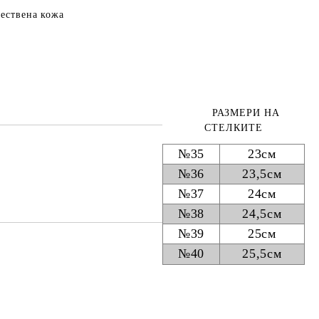
тествена кожа
РАЗМЕРИ НА
СТЕЛКИТЕ
№35
23см
№36
23,5см
№37
24см
№38
24,5см
№39
25см
№40
25,5см