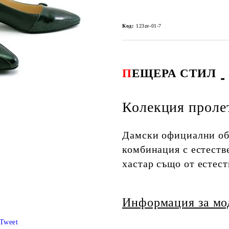
Код:
123ze-01-7
П
ЕЩЕРА СТИЛ
Колекция проле
Дамски официални обу
комбинация с естестве
хастар също от естест
Информация за мо
Tweet