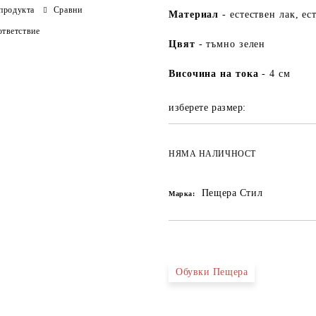
продукта
Сравни
Ма
териа
л
- естествен лак, ес
тветствие
Цвят
- тъмно зелен
Височина на тока
- 4 см
изберете размер:
НЯМА НАЛИЧНОСТ
Пещера Стил
Марка:
Обувки Пещера