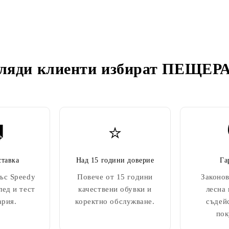
ляди клиенти избират
ПЕЩЕРА

⭐
ставка
Над 15 години доверие
Га
ъс Speedy
Повече от 15 години
Законов
лед и тест
качествени обувки и
лесна
ария.
коректно обслужване.
съдей
пок