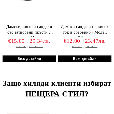
Дамски, високи сандали
Дамски сандали на висок
със затворени пръсти в
ток в сребърно - Модел
черно - Модел
Ейлин.
€15.00
29.34лв.
€12.00
23.47лв.
Хризантема.
€55.73
109.00лв.
€35.28
69.00лв.
Виж детайли
Виж детайли
Защо хиляди клиенти избират
ПЕЩЕРА СТИЛ
?