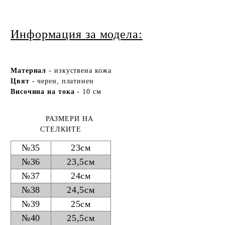
Информация за модела:
Ма
териа
л
- изкуствена кожа
Цвят
- черен, платинен
Височина на тока
- 10 см
РАЗМЕРИ НА
СТЕЛКИТЕ
№35
23см
№36
23,5см
№37
24см
№38
24,5см
№39
25см
№40
25,5см