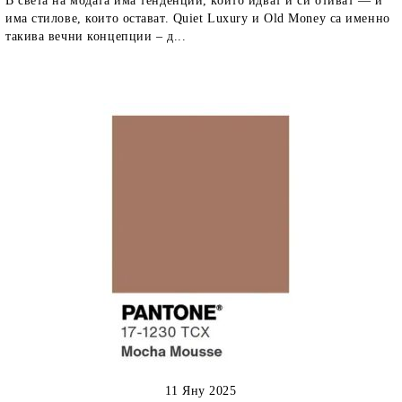
В света на модата има тенденции, които идват и си отиват — и
има стилове, които остават. Quiet Luxury и Old Money са именно
такива вечни концепции – д...
11 Яну 2025