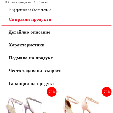
Оцени продукта
Сравни
Информация за Съответствие
Свързани продукти
Ние ще се свържем с вас в рамките на работния ден.
Детайлно описание
Характеристики
Подмяна на продукт
Често задавани въпроси
Гаранция на продукт
-70%
-70%