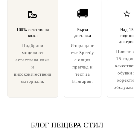
🥾
🚚
⭐
100% естествена
Бърза
Над 15
кожа
доставка
години
довери
Подбрани
Изпращане
Повече 
модели от
със Speedy
15 годи
естествена кожа
с опция
качестве
и
преглед и
обувки 
висококачествени
тест за
коректн
материали.
България.
обслужва
БЛОГ ПЕЩЕРА СТИЛ