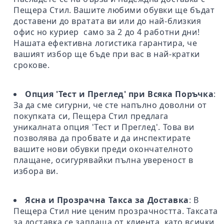
Пещера Стил. Вашите любими обувки ще бъдат
доставени до вратата ви или до най-близкия
офис но куриер само за 2 до 4 работни дни!
Нашата ефективна логистика гарантира, че
вашият избор ще бъде при вас в най-кратки
срокове.
Опция 'Тест и Преглед' при Всяка Поръчка
:
За да сме сигурни, че сте напълно доволни от
покупката си, Пещера Стил предлага
уникалната опция 'Тест и Преглед'. Това ви
позволява да пробвате и да инспектирате
вашите нови обувки преди окончателното
плащане, осигурявайки пълна увереност в
избора ви.
Ясна и Прозрачна Такса за Доставка
: В
Пещера Стил ние ценим прозрачността. Таксата
за доставка се заплаща от клиента, като всички