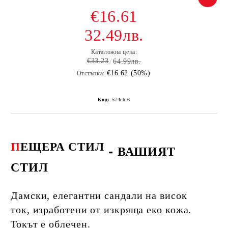
€16.61
32.49лв.
Каталожна цена:
€33.23
64.99лв.
€16.62 (50%)
Отстъпка:
Код:
574ch-6
П
ЕЩЕРА СТИЛ
-
ВАШИЯТ
СТИЛ
Дамски, елегантни сандали на висок
ток, изработени от изкряща еко кожа.
Токът е облечен.