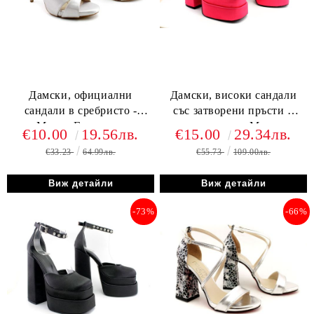
Дамски, официални
Дамски, високи сандали
сандали в сребристо -
със затворени пръсти в
Модел Гардения.
цикламено - Модел
€10.00
19.56лв.
€15.00
29.34лв.
Хризантема.
€33.23
64.99лв.
€55.73
109.00лв.
Виж детайли
Виж детайли
-73%
-66%