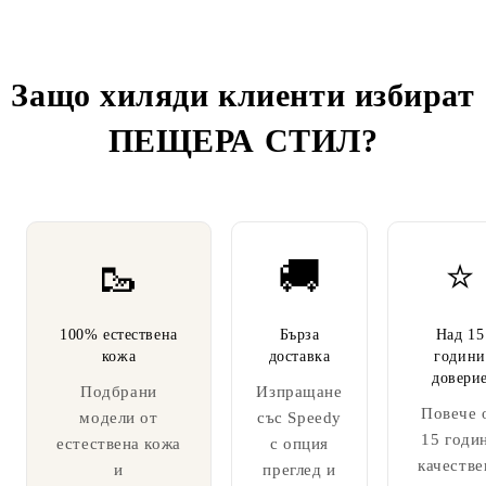
Защо хиляди клиенти избират
ПЕЩЕРА СТИЛ
?
🥾
🚚
⭐
100% естествена
Бърза
Над 15
кожа
доставка
години
довери
Подбрани
Изпращане
Повече 
модели от
със Speedy
15 годи
естествена кожа
с опция
качестве
и
преглед и