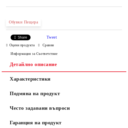
САМО ПОПЪЛНЕТЕ 4 ПОЛЕТА
Обувки Пещера
Tweet
Share
Оцени продукта
Сравни
Информация за Съответствие
Детайлно описание
Ние ще се свържем с вас в рамките на работния ден.
Характеристики
Подмяна на продукт
Често задавани въпроси
Гаранция на продукт