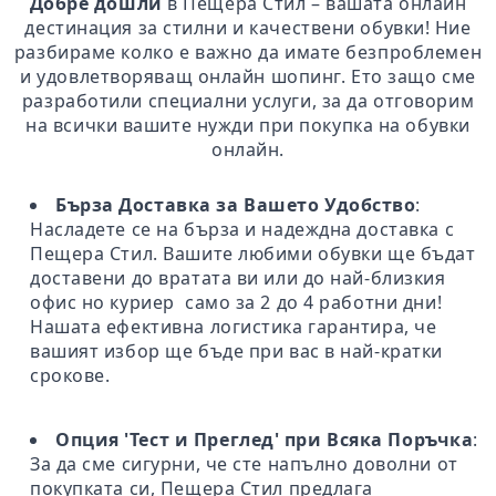
Добре дошли
в Пещера Стил – вашата онлайн
дестинация за стилни и качествени обувки! Ние
разбираме колко е важно да имате безпроблемен
и удовлетворяващ онлайн шопинг. Ето защо сме
разработили специални услуги, за да отговорим
на всички вашите нужди при покупка на обувки
онлайн.
Бърза Доставка за Вашето Удобство
:
Насладете се на бърза и надеждна доставка с
Пещера Стил. Вашите любими обувки ще бъдат
доставени до вратата ви или до най-близкия
офис но куриер само за 2 до 4 работни дни!
Нашата ефективна логистика гарантира, че
вашият избор ще бъде при вас в най-кратки
срокове.
Опция 'Тест и Преглед' при Всяка Поръчка
:
За да сме сигурни, че сте напълно доволни от
покупката си, Пещера Стил предлага