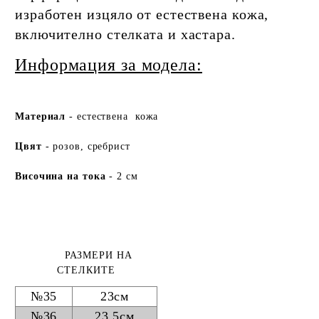
изработен изцяло от естествена кожа,
включително стелката и хастара.
Информация за модела:
Ма
териа
л
- естествена кожа
Цвят
- розов, сребрист
Височина на тока
- 2 см
РАЗМЕРИ НА
СТЕЛКИТЕ
№35
23см
№36
23,5см