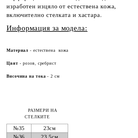
изработен изцяло от естествена кожа,
включително стелката и хастара.
Информация за модела:
Ма
териа
л
- естествена кожа
Цвят
- розов, сребрист
Височина на тока
- 2 см
РАЗМЕРИ НА
СТЕЛКИТЕ
№35
23см
№36
23,5см