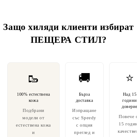
Защо хиляди клиенти избират
ПЕЩЕРА СТИЛ
?
🥾
🚚
⭐
100% естествена
Бърза
Над 15
кожа
доставка
години
довери
Подбрани
Изпращане
Повече 
модели от
със Speedy
15 годи
естествена кожа
с опция
качестве
и
преглед и