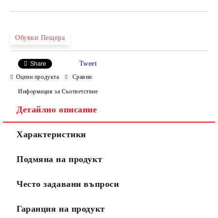
САМО ПОПЪЛНЕТЕ 4 ПОЛЕТА
Обувки Пещера
Tweet
Share
Оцени продукта
Сравни
Информация за Съответствие
Детайлно описание
Ние ще се свържем с вас в рамките на работния ден.
Характеристики
Подмяна на продукт
Често задавани въпроси
Гаранция на продукт