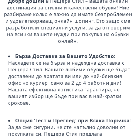
Добре дошли
в Пещера Стил – вашата онлайн
дестинация за стилни и качествени обувки! Ние
разбираме колко е важно да имате безпроблемен
и удовлетворяващ онлайн шопинг. Ето защо сме
разработили специални услуги, за да отговорим
на всички вашите нужди при покупка на обувки
онлайн.
Бърза Доставка за Вашето Удобство
:
Насладете се на бърза и надеждна доставка с
Пещера Стил. Вашите любими обувки ще бъдат
доставени до вратата ви или до най-близкия
офис но куриер само за 2 до 4 работни дни!
Нашата ефективна логистика гарантира, че
вашият избор ще бъде при вас в най-кратки
срокове.
Опция 'Тест и Преглед' при Всяка Поръчка
:
За да сме сигурни, че сте напълно доволни от
покупката си, Пещера Стил предлага