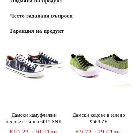
Подмяна на продукт
Често задавани въпроси
Гаранция на продукт
Дамски камуфлажни
Дамски кецове в зелено
кецове в синьо 6012 SNK
9569 ZE
€10.23
20.01лв.
€9.72
19.01лв.