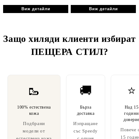
Виж детайли
Виж детайли
Защо хиляди клиенти избират
ПЕЩЕРА СТИЛ
?
🥾
🚚
⭐
100% естествена
Бърза
Над 15
кожа
доставка
години
довери
Подбрани
Изпращане
Повече 
модели от
със Speedy
15 годи
естествена кожа
с опция