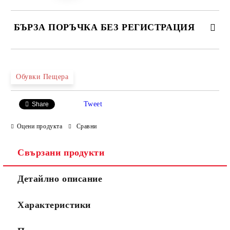
БЪРЗА ПОРЪЧКА БЕЗ РЕГИСТРАЦИЯ
САМО ПОПЪЛНЕТЕ 4 ПОЛЕТА
Обувки Пещера
Tweet
Share
Оцени продукта
Сравни
Свързани продукти
Ние ще се свържем с вас в рамките на работния ден.
Детайлно описание
Характеристики