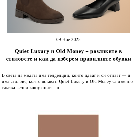
09 Ное 2025
Quiet Luxury и Old Money – разликите в
стиловете и как да изберем правилните обувки
В света на модата има тенденции, които идват и си отиват — и
има стилове, които остават. Quiet Luxury и Old Money са именно
такива вечни концепции – д...