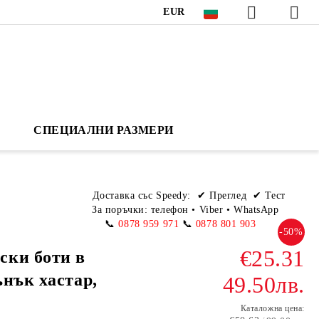
EUR
СПЕЦИАЛНИ РАЗМЕРИ
Доставка със Speedy:
✔ Преглед ✔ Тест
За поръчки: телефон
•
Viber • WhatsApp
📞
0878 959 971
📞
0878 801 903
-50%
€25.31
ски боти в
ънък хастар,
49.50лв.
Каталожна цена: