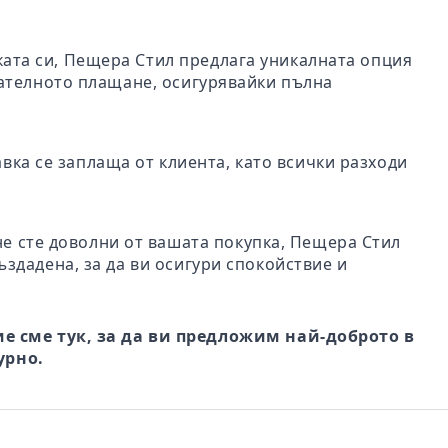
пката си, Пещера Стил предлага уникалната опция
чателното плащане, осигурявайки пълна
авка се заплаща от клиента, като всички разходи
не сте доволни от вашата покупка, Пещера Стил
ъздадена, за да ви осигури спокойствие и
е сме тук, за да ви предложим най-доброто в
урно.