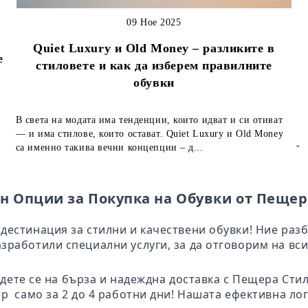
09 Ное 2025
Quiet Luxury и Old Money – разликите в
е
стиловете и как да изберем правилните
обувки
В света на модата има тенденции, които идват и си отиват
— и има стилове, които остават. Quiet Luxury и Old Money
-
са именно такива вечни концепции – д...
н Опции за Покупка на Обувки от Пещер
дестинация за стилни и качествени обувки! Ние раз
зработили специални услуги, за да отговорим на вси
адете се на бърза и надеждна доставка с Пещера Ст
ер само за 2 до 4 работни дни! Нашата ефективна ло