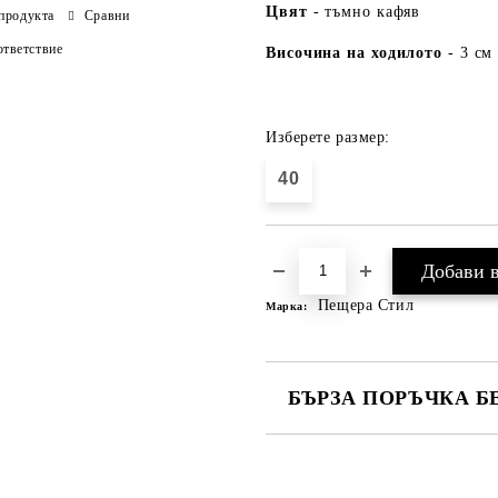
Цвят
- тъмно кафяв
продукта
Сравни
тветствие
Височина на ходилото
- 3 с
Изберете размер:
40
Пещера Стил
Марка:
БЪРЗА ПОРЪЧКА Б
САМО ПОПЪЛНЕТЕ 4 ПОЛЕТА