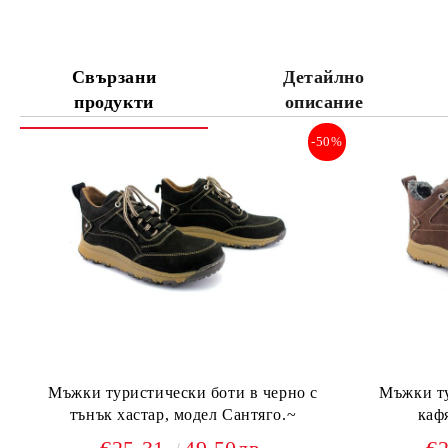
Свързани
Детайлно
продукти
описание
-50%
Мъжки туристически боти в черно с
Мъжки ту
тънък хастар, модел Сантяго.~
каф