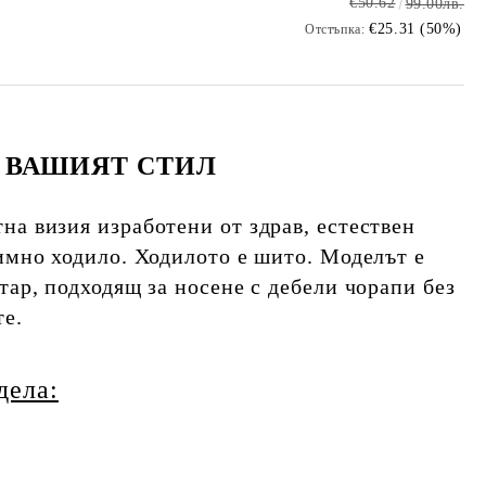
€50.62
99.00лв.
€25.31 (50%)
Отстъпка:
-
ВАШИЯТ СТИЛ
на визия изработени от здрав, естествен
зимно ходило. Ходилото е шито. Моделът е
тар, подходящ за носене с дебели чорапи без
те.
дела: