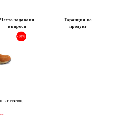
те на работния ден.
Често задавани
Гаранция на
въпроси
продукт
-50%
 цвят тютюн,
~