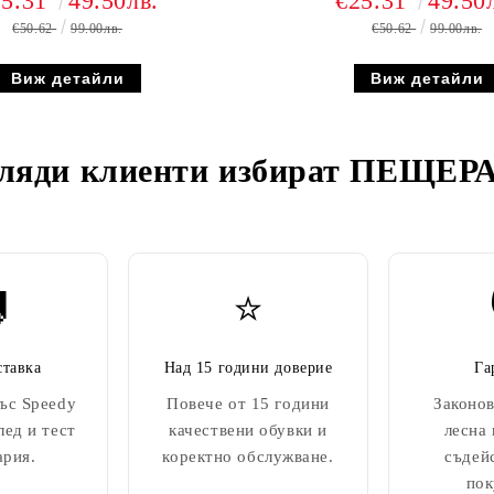
25.31
49.50лв.
€25.31
49.50
€50.62
99.00лв.
€50.62
99.00лв.
Виж детайли
Виж детайли
ляди клиенти избират
ПЕЩЕРА

⭐
ставка
Над 15 години доверие
Га
ъс Speedy
Повече от 15 години
Законов
лед и тест
качествени обувки и
лесна
ария.
коректно обслужване.
съдей
пок