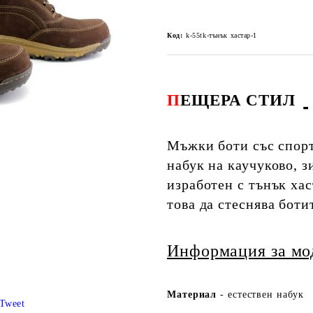
Код:
k-55tk-тънък хастар-1
П
ЕЩЕРА СТИЛ
Мъжки боти със спорт
набук на каучуково, 
изработен с тънък хас
това да стеснява боти
Информация за мо
Ма
териа
л
- естествен набук
Tweet