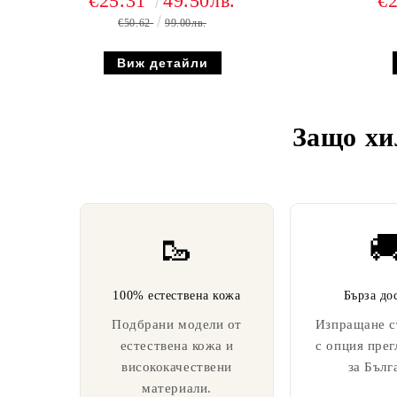
€25.31
49.50лв.
€
€50.62
99.00лв.
Виж детайли
Защо хи
🥾

100% естествена кожа
Бърза до
Подбрани модели от
Изпращане с
естествена кожа и
с опция прег
висококачествени
за Бълг
материали.