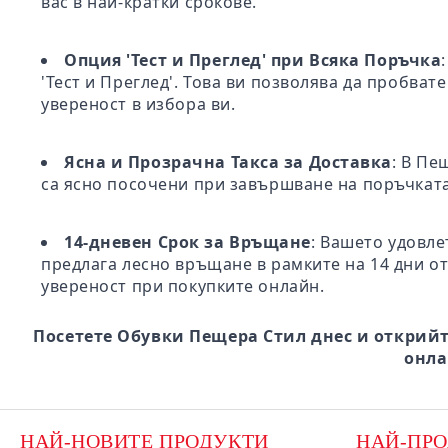
вас в най-кратки срокове.
Опция 'Тест и Преглед' при Всяка Поръчка
'Тест и Преглед'. Това ви позволява да пробва
увереност в избора ви.
Ясна и Прозрачна Такса за Доставка
: В Пе
са ясно посочени при завършване на поръчката
14-дневен Срок за Връщане
: Вашето удовле
предлага лесно връщане в рамките на 14 дни от
увереност при покупките онлайн.
Посетете Обувки Пещера Стил днес и открийт
онла
НАЙ-НОВИТЕ ПРОДУКТИ
НАЙ-ПР