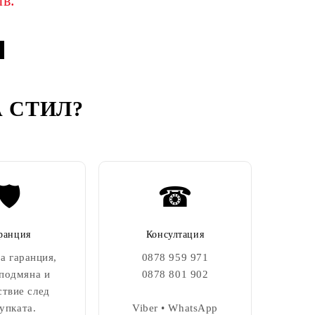
лв.
 СТИЛ
?
🛡️
☎
ранция
Консултация
а гаранция,
0878 959 971
 подмяна и
0878 801 902
ствие след
упката.
Viber • WhatsApp