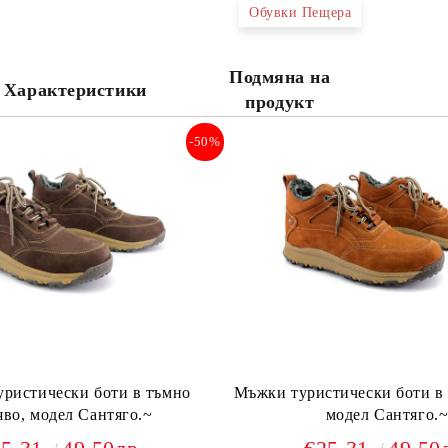
Обувки Пещера
Ние ще се свържем с вас в рамки
Подмяна на
Характеристики
продукт
-50%
ристически боти в тъмно
Мъжки туристически боти в
яво, модел Сантяго.~
модел Сантяго.