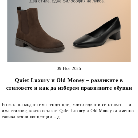
09 Ное 2025
Quiet Luxury и Old Money – разликите в
стиловете и как да изберем правилните обувки
В света на модата има тенденции, които идват и си отиват — и
има стилове, които остават. Quiet Luxury и Old Money са именно
такива вечни концепции – д...