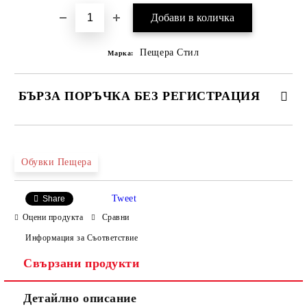
Пещера Стил
Марка:
БЪРЗА ПОРЪЧКА БЕЗ РЕГИСТРАЦИЯ
САМО ПОПЪЛНЕТЕ 4 ПОЛЕТА
Обувки Пещера
Tweet
Share
Оцени продукта
Сравни
Информация за Съответствие
Свързани продукти
Ние ще се свържем с вас в рамките на работния ден.
Детайлно описание