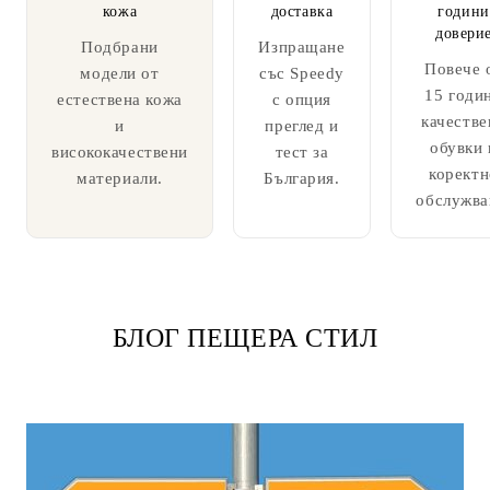
кожа
доставка
години
довери
Подбрани
Изпращане
Повече 
модели от
със Speedy
15 годи
естествена кожа
с опция
качестве
и
преглед и
обувки 
висококачествени
тест за
коректн
материали.
България.
обслужва
БЛОГ ПЕЩЕРА СТИЛ