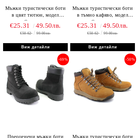
Мъжки туристически боти
Мъжки туристически боти
в цвят тютюн, модел
в тъмно кафяво, модел
Сантяго.~
Сантяго.~
€25.31
49.50лв.
€25.31
49.50лв.
€50.62
99.00лв.
€50.62
99.00лв.
Виж детайли
Виж детайли
-69%
-50%
Преоценени мъжки боти
Мъжки туристически боти