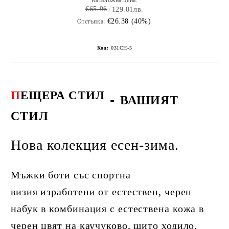
Каталожна цена:
€65.96
129.01лв.
€26.38 (40%)
Отстъпка:
Код:
031CH-5
П
ЕЩЕРА СТИЛ
-
ВАШИЯТ
СТИЛ
Нова колекция есен-зима.
Мъжки боти със спортна
визия изработени от естествен, черен
набук в комбинация с естествена кожа в
черен цвят на каучуково, шито ходило.