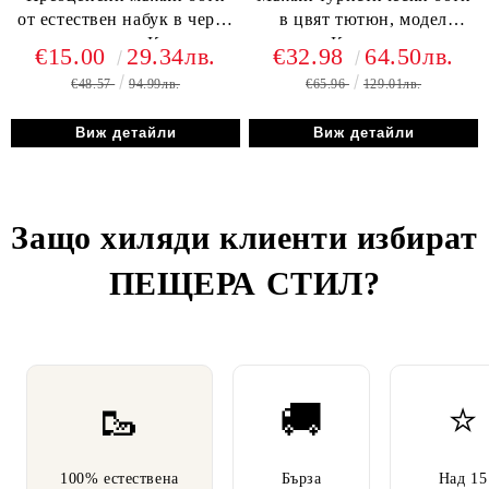
от естествен набук в черен
в цвят тютюн, модел
цвят, модел Карло.
Калин.~
€15.00
29.34лв.
€32.98
64.50лв.
€48.57
94.99лв.
€65.96
129.01лв.
Виж детайли
Виж детайли
Защо хиляди клиенти избират
ПЕЩЕРА СТИЛ
?
🥾
🚚
⭐
100% естествена
Бърза
Над 15