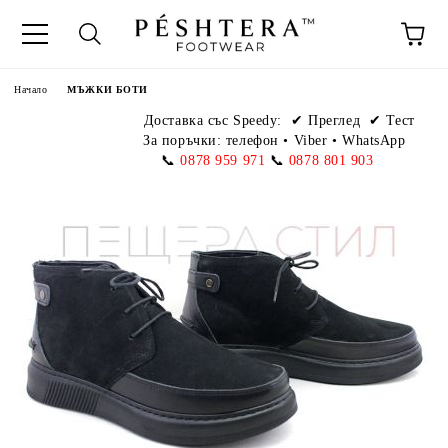
Начало
МЪЖКИ БОТИ
Доставка със Speedy:
✔ Преглед ✔ Тест
За поръчки: телефон
•
Viber • WhatsApp
📞
0878 959 971
📞
0878 801 903