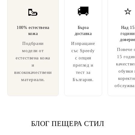
🥾
🚚
⭐
100% естествена
Бърза
Над 15
кожа
доставка
години
довери
Подбрани
Изпращане
Повече 
модели от
със Speedy
15 годи
естествена кожа
с опция
качестве
и
преглед и
обувки 
висококачествени
тест за
коректн
материали.
България.
обслужва
БЛОГ ПЕЩЕРА СТИЛ