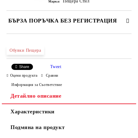
Пещера Стил
Марка:
БЪРЗА ПОРЪЧКА БЕЗ РЕГИСТРАЦИЯ
САМО ПОПЪЛНЕТЕ 4 ПОЛЕТА
Обувки Пещера
Tweet
Share
Оцени продукта
Сравни
Информация за Съответствие
Детайлно описание
Ние ще се свържем с вас в рамките на работния ден.
Характеристики
Подмяна на продукт