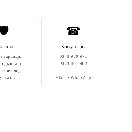
🛡️
☎
ранция
Консултация
а гаранция,
0878 959 971
 подмяна и
0878 801 902
ствие след
упката.
Viber • WhatsApp