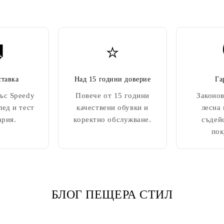

⭐
ставка
Над 15 години доверие
Га
ъс Speedy
Повече от 15 години
Законов
лед и тест
качествени обувки и
лесна
ария.
коректно обслужване.
съдей
пок
БЛОГ ПЕЩЕРА СТИЛ