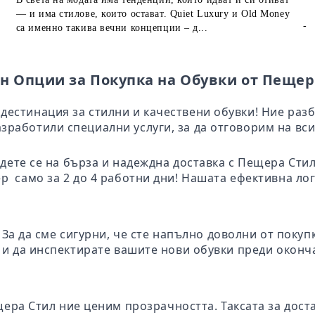
— и има стилове, които остават. Quiet Luxury и Old Money
-
са именно такива вечни концепции – д...
н Опции за Покупка на Обувки от Пещер
дестинация за стилни и качествени обувки! Ние раз
зработили специални услуги, за да отговорим на вси
адете се на бърза и надеждна доставка с Пещера Ст
ер само за 2 до 4 работни дни! Нашата ефективна ло
: За да сме сигурни, че сте напълно доволни от поку
те и да инспектирате вашите нови обувки преди окон
щера Стил ние ценим прозрачността. Таксата за дост