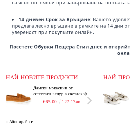
са ясно посочени при завършване на поръчката
14-дневен Срок за Връщане
: Вашето удовле
предлага лесно връщане в рамките на 14 дни от
увереност при покупките онлайн.
Посетете Обувки Пещера Стил днес и открийт
онла
НАЙ-НОВИТЕ ПРОДУКТИ
НАЙ-ПР
Дамски мокасини от
Дамс
естествен велур в светлокафяв
есте
цвят – Vero Lume
цвят
€65.00
127.13лв.
Абонирай се