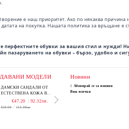
.
творение е наш приоритет. Ако по някаква причина 
 датата на покупка. Нашата политика за връщане е с
е перфектните обувки за вашия стил и нужди! Ни
йн пазаруването на обувки – бързо, удобно и сиг
ОДАВАНИ МОДЕЛИ
Новини
Абонирай се за новини
ки мокасини от
ДАМСКИ САНДАЛИ ОТ
Дамски сандали от естеств
ELIA MOVE – БЕЛИ
Виж всички
ствен велур в тъмнокафяв
ЕСТЕСТВЕНА КОЖА В
велур в светло кафяво
ДАМСКИ ЛЕТНИ ОБ
 – Vero Lume
БЕЖОВО– МОДЕЛ NOVA.
ОТ ЕСТЕСТВЕНА К
€65.00
€47.20
127.13лв.
92.32лв.
€29.00
€36.80
56.72лв.
71.97
ПЕРФОРАЦИЯ
€59.00
115.39лв.
€58.00
€46.00
113.44лв.
89.97лв.