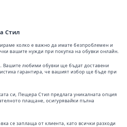
а Стил
бираме колко е важно да имате безпроблемен и
чки вашите нужди при покупка на обувки онлайн.
ил. Вашите любими обувки ще бъдат доставени
гистика гарантира, че вашият избор ще бъде при
пката си, Пещера Стил предлага уникалната опция
чателното плащане, осигурявайки пълна
авка се заплаща от клиента, като всички разходи