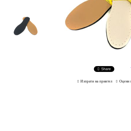
Share
Изпрати на приятел
Оцени 