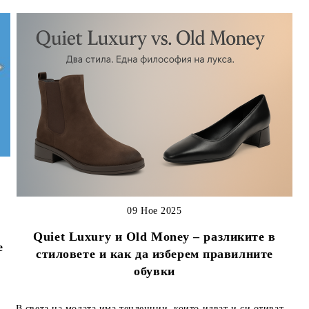
09 Ное 2025
Quiet Luxury и Old Money – разликите в
е
стиловете и как да изберем правилните
обувки
В света на модата има тенденции, които идват и си отиват