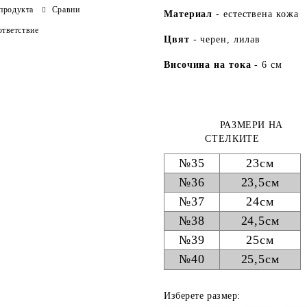
продукта
Сравни
Ма
териа
л
- естествена кожа
тветствие
Цвят
- черен, лилав
Височина на тока
- 6 см
РАЗМЕРИ НА
СТЕЛКИТЕ
№35
23см
№36
23,5см
№37
24см
№38
24,5см
№39
25см
№40
25,5см
Изберете размер: