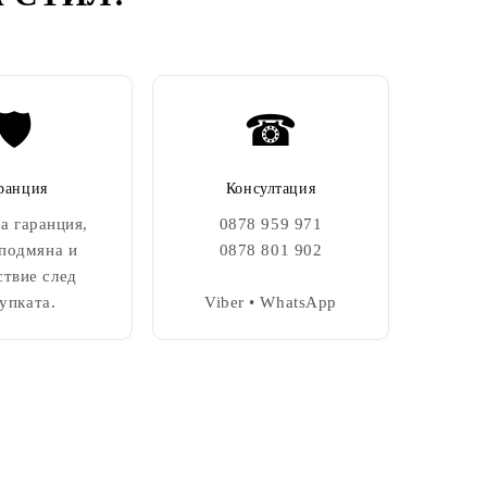
🛡️
☎
ранция
Консултация
а гаранция,
0878 959 971
 подмяна и
0878 801 902
ствие след
упката.
Viber • WhatsApp