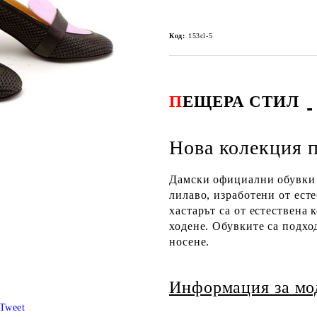
Код:
153cl-5
П
ЕЩЕРА СТИЛ
Нова колекция п
Дамски официални обувки 
лилаво, изработени от ест
хастарът са от естествена
ходене. Обувките са подхо
носене.
Информация за мо
Tweet