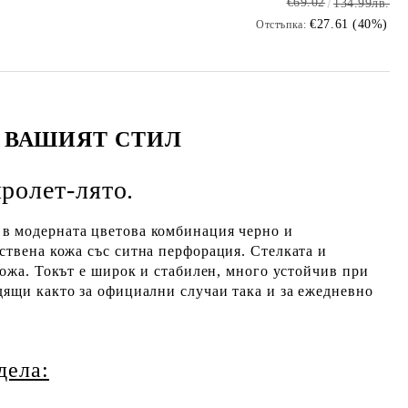
€69.02
134.99лв.
€27.61 (40%)
Отстъпка:
-
ВАШИЯТ СТИЛ
ролет-лято.
в модерната цветова комбинация черно и
ествена кожа
със ситна перфорация
. Стелката и
 кожа. Токът е широк и стабилен, много устойчив при
дящи както за официални случаи така и за ежедневно
дела: