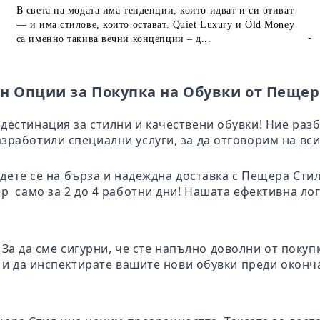
В света на модата има тенденции, които идват и си отиват
— и има стилове, които остават. Quiet Luxury и Old Money
-
са именно такива вечни концепции – д...
н Опции за Покупка на Обувки от Пещер
дестинация за стилни и качествени обувки! Ние раз
зработили специални услуги, за да отговорим на вси
адете се на бърза и надеждна доставка с Пещера Ст
ер само за 2 до 4 работни дни! Нашата ефективна ло
: За да сме сигурни, че сте напълно доволни от поку
те и да инспектирате вашите нови обувки преди окон