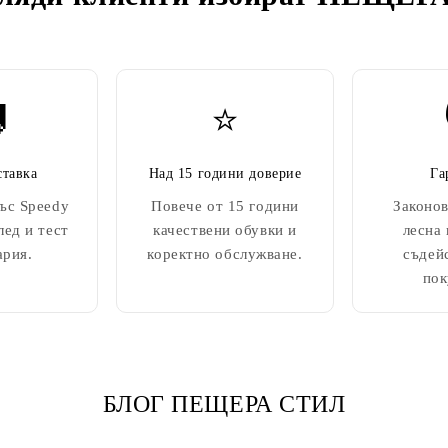

⭐
ставка
Над 15 години доверие
Га
ъс Speedy
Повече от 15 години
Законов
лед и тест
качествени обувки и
лесна
ария.
коректно обслужване.
съдей
пок
БЛОГ ПЕЩЕРА СТИЛ