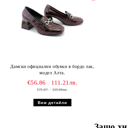
Дамски официални обувки в бордо лак,
модел Алта.
€56.86
111.21лв.
€71.07
139.00лв.
Виж детайли
Защо хи