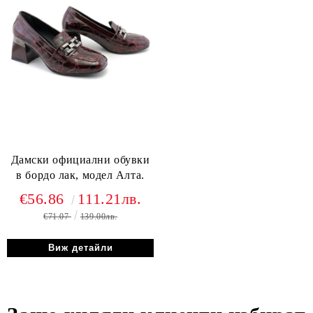
Дамски официални обувки
в бордо лак, модел Алта.
€56.86
111.21лв.
€71.07
139.00лв.
Виж детайли