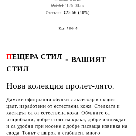
Каталожна цена:
€63.91
125.00лв.
€25.56 (40%)
Отстъпка:
Код:
710bj-5
П
ЕЩЕРА СТИЛ
-
ВАШИЯТ
СТИЛ
Нова колекция пролет-лято.
Дамски официални обувки с аксесоар в същия
цвят, изработени от естествена кожа. Стелката и
хастарът са от естествена кожа. Обувките са
изпробвани, добре стоят на крака, добре изглеждат
и са удобни при носене с добре пасваща извивка на
свода. Токът е широк и стабилен, много