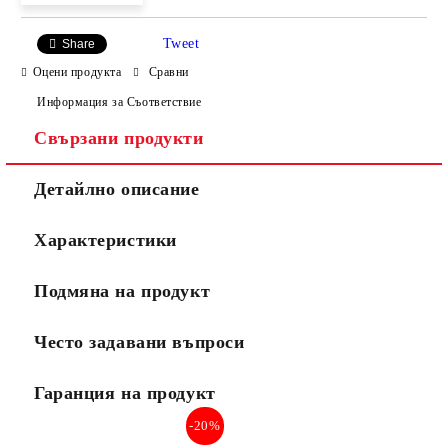
Tweet
Share
Оцени продукта
Сравни
Информация за Съответствие
Свързани продукти
Ние ще се свържем с вас в рамките на работния ден.
Детайлно описание
Характеристики
Подмяна на продукт
Често задавани въпроси
Гаранция на продукт
-20%