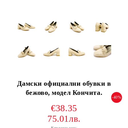
Дамски официални обувки в
бежово, модел Кончита.
-40%
€38.35
75.01лв.