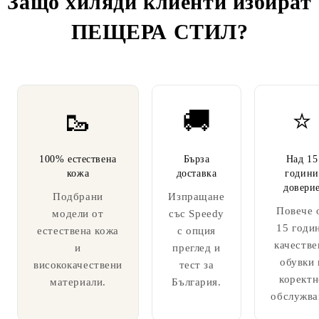
Защо хиляди клиенти избират
ПЕЩЕРА СТИЛ
?
🥾
🚚
⭐
100% естествена
Бърза
Над 15
кожа
доставка
години
довери
Подбрани
Изпращане
Повече 
модели от
със Speedy
15 годи
естествена кожа
с опция
качестве
и
преглед и
обувки 
висококачествени
тест за
коректн
материали.
България.
обслужва