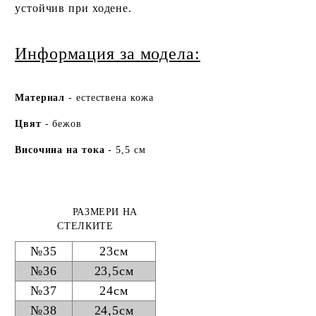
устойчив при ходене.
Информация за модела:
Ма
териа
л
- естествена кожа
Цвят
- бежов
Височина на тока
- 5,5 см
РАЗМЕРИ НА
СТЕЛКИТЕ
№35
23см
№36
23,5см
№37
24см
№38
24,5см