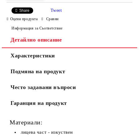
Tweet
Share
Оцени продукта
Сравни
Информация за Съответствие
Детайлно описание
Ние ще се свържем с вас в рамките на работния ден.
Характеристики
Подмяна на продукт
Често задавани въпроси
Гаранция на продукт
Материали:
лицева част - изкуствен