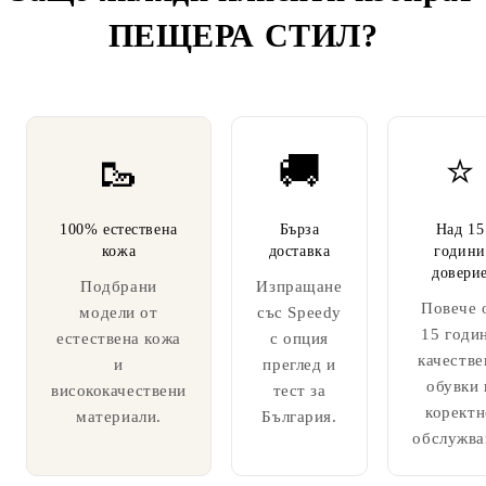
ПЕЩЕРА СТИЛ
?
🥾
🚚
⭐
100% естествена
Бърза
Над 15
кожа
доставка
години
довери
Подбрани
Изпращане
Повече 
модели от
със Speedy
15 годи
естествена кожа
с опция
качестве
и
преглед и
обувки 
висококачествени
тест за
коректн
материали.
България.
обслужва