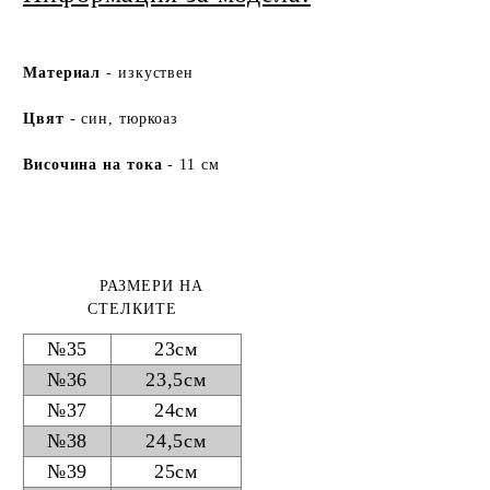
Ма
териа
л
- изкуствен
Цвят
- син, тюркоаз
Височина на тока
- 11 см
РАЗМЕРИ НА
СТЕЛКИТЕ
№35
23см
№36
23,5см
№37
24см
№38
24,5см
№39
25см