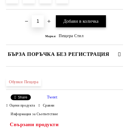
Пещера Стил
Марка:
БЪРЗА ПОРЪЧКА БЕЗ РЕГИСТРАЦИЯ
САМО ПОПЪЛНЕТЕ 4 ПОЛЕТА
Обувки Пещера
Tweet
Share
Оцени продукта
Сравни
Информация за Съответствие
Свързани продукти
Ние ще се свържем с вас в рамките на работния ден.