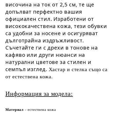
височина на ток от 2,5 см, те ще 
допълват перфектно вашия 
официален стил. Изработени от 
висококачествена кожа, тези обувки 
са удобни за носене и осигуряват 
дълготрайна издръжливост. 
Съчетайте ги с дрехи в тонове на 
кафяво или други нюанси на 
натурални цветове за стилен и 
семпъл изглед. 
Хастар и стелка също са
от естествена кожа.
Информация за модела:
Ма
териа
л
- естествена кожа