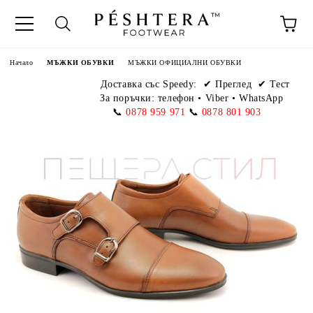
Начало
МЪЖКИ ОБУВКИ
МЪЖКИ ОФИЦИАЛНИ ОБУВКИ
Доставка със Speedy:
✔ Преглед ✔ Тест
За поръчки: телефон
•
Viber • WhatsApp
📞
0878 959 971
📞
0878 801 903