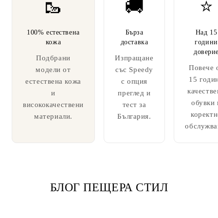
🥾
🚚
⭐
100% естествена
Бърза
Над 15
кожа
доставка
години
довери
Подбрани
Изпращане
Повече 
модели от
със Speedy
15 годи
естествена кожа
с опция
качестве
и
преглед и
обувки 
висококачествени
тест за
коректн
материали.
България.
обслужва
БЛОГ ПЕЩЕРА СТИЛ