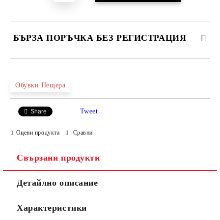
БЪРЗА ПОРЪЧКА БЕЗ РЕГИСТРАЦИЯ
САМО ПОПЪЛНЕТЕ 4 ПОЛЕТА
Обувки Пещера
Tweet
Share
Оцени продукта
Сравни
Свързани продукти
Ние ще се свържем с вас в рамките на работния ден.
Детайлно описание
Характеристики