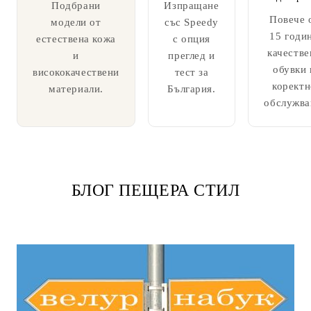
Подбрани
Изпращане
Повече 
модели от
със Speedy
15 годи
естествена кожа
с опция
качестве
и
преглед и
обувки 
висококачествени
тест за
коректн
материали.
България.
обслужва
БЛОГ ПЕЩЕРА СТИЛ