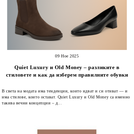
09 Ное 2025
Quiet Luxury и Old Money – разликите в
стиловете и как да изберем правилните обувки
В света на модата има тенденции, които идват и си отиват — и
има стилове, които остават. Quiet Luxury и Old Money са именно
такива вечни концепции – д...