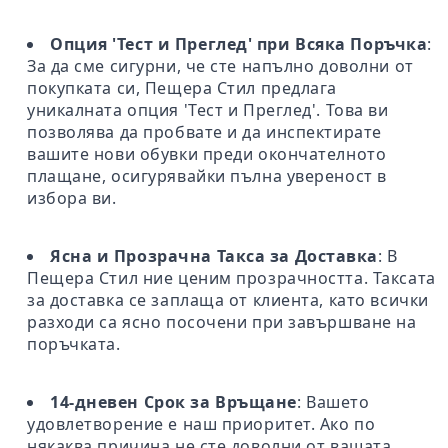
Опция 'Тест и Преглед' при Всяка Поръчка
:
За да сме сигурни, че сте напълно доволни от
покупката си, Пещера Стил предлага
уникалната опция 'Тест и Преглед'. Това ви
позволява да пробвате и да инспектирате
вашите нови обувки преди окончателното
плащане, осигурявайки пълна увереност в
избора ви.
Ясна и Прозрачна Такса за Доставка
: В
Пещера Стил ние ценим прозрачността. Таксата
за доставка се заплаща от клиента, като всички
разходи са ясно посочени при завършване на
поръчката.
14-дневен Срок за Връщане
: Вашето
удовлетворение е наш приоритет. Ако по
някаква причина не сте доволни от вашата