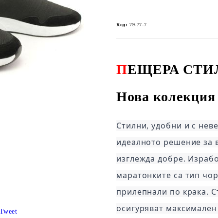
Код:
79-77-7
П
ЕЩЕРА СТИ
Нова колекция 
Стилни, удобни и с нев
идеалното решение за вс
изглежда добре. Израбо
маратонките са тип чора
прилепнали по крака. Съ
осигуряват максимален 
Tweet