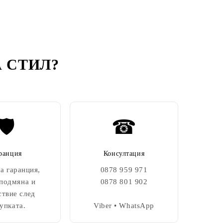
 СТИЛ
?
🛡️
☎
ранция
Консултация
а гаранция,
0878 959 971
 подмяна и
0878 801 902
ствие след
упката.
Viber • WhatsApp