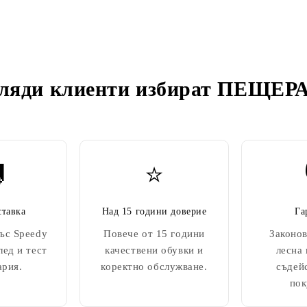
ляди клиенти избират
ПЕЩЕРА

⭐
ставка
Над 15 години доверие
Га
ъс Speedy
Повече от 15 години
Законов
лед и тест
качествени обувки и
лесна
ария.
коректно обслужване.
съдей
пок