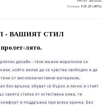
€45.51
89.01лв.
€18.20 (40%)
Отстъпка:
Л -
ВАШИЯТ СТИЛ
пролет-лято.
ероятен дизайн - тези мъжки маратонки са 
еки, който желае да се чувства свободен и да 
тени от висококачествени материали, 
п без връзки, обуват се бързо и лесно и стоят 
с своята стелка от естествена кожа, те 
комфорт и поддръжка при всяка крачка. Без 