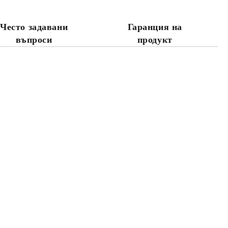
те на работния ден.
Често задавани
Гаранция на
въпроси
продукт