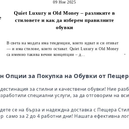
09 Ное 2025
Quiet Luxury и Old Money – разликите в
е
стиловете и как да изберем правилните
обувки
В света на модата има тенденции, които идват и си отиват
— и има стилове, които остават. Quiet Luxury и Old Money
-
са именно такива вечни концепции – д...
н Опции за Покупка на Обувки от Пещер
дестинация за стилни и качествени обувки! Ние раз
зработили специални услуги, за да отговорим на вси
адете се на бърза и надеждна доставка с Пещера Ст
ер само за 2 до 4 работни дни! Нашата ефективна ло