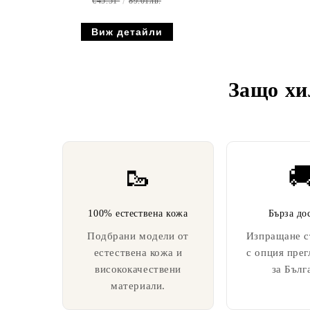
€45.51
89.01лв.
Виж детайли
Защо хи
🥾

100% естествена кожа
Бърза до
Подбрани модели от
Изпращане с
естествена кожа и
с опция прег
висококачествени
за Бълг
материали.