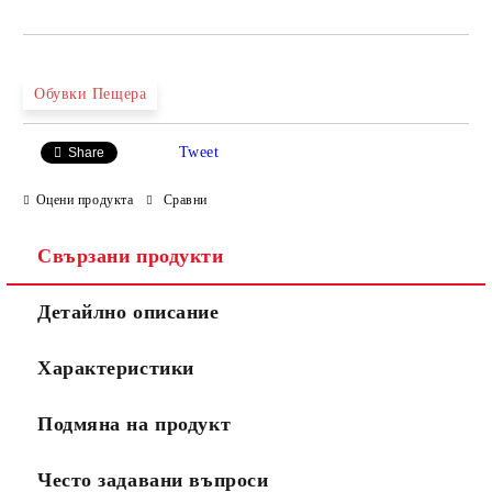
САМО ПОПЪЛНЕТЕ 4 ПОЛЕТА
Обувки Пещера
Tweet
Share
Оцени продукта
Сравни
Свързани продукти
Ние ще се свържем с вас в рамките на работния ден.
Детайлно описание
Характеристики
Подмяна на продукт
Често задавани въпроси