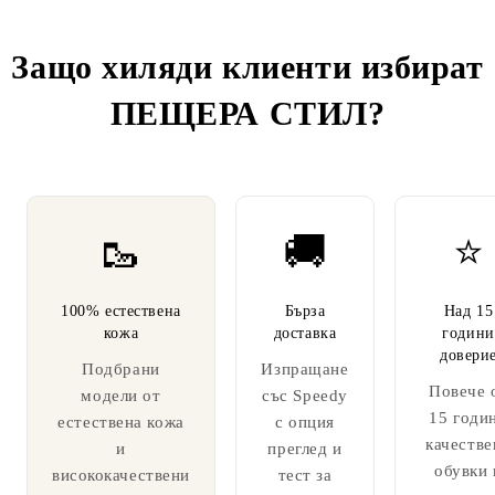
Защо хиляди клиенти избират
ПЕЩЕРА СТИЛ
?
🥾
🚚
⭐
100% естествена
Бърза
Над 15
кожа
доставка
години
довери
Подбрани
Изпращане
Повече 
модели от
със Speedy
15 годи
естествена кожа
с опция
качестве
и
преглед и
обувки 
висококачествени
тест за