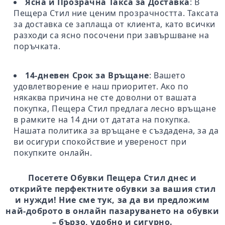
Ясна и Прозрачна Такса за Доставка
: В
Пещера Стил ние ценим прозрачността. Таксата
за доставка се заплаща от клиента, като всички
разходи са ясно посочени при завършване на
поръчката.
14-дневен Срок за Връщане
: Вашето
удовлетворение е наш приоритет. Ако по
някаква причина не сте доволни от вашата
покупка, Пещера Стил предлага лесно връщане
в рамките на 14 дни от датата на покупка.
Нашата политика за връщане е създадена, за да
ви осигури спокойствие и увереност при
покупките онлайн.
Посетете Обувки Пещера Стил днес и
открийте перфектните обувки за вашия стил
и нужди! Ние сме тук, за да ви предложим
най-доброто в онлайн пазаруването на обувки
– бързо, удобно и сигурно.