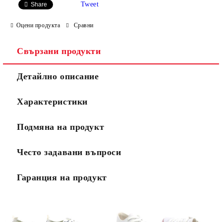
Tweet
Share
Оцени продукта
Сравни
Свързани продукти
Ние ще се свържем с вас в рамките на работния ден.
Детайлно описание
Характеристики
Подмяна на продукт
Често задавани въпроси
Гаранция на продукт