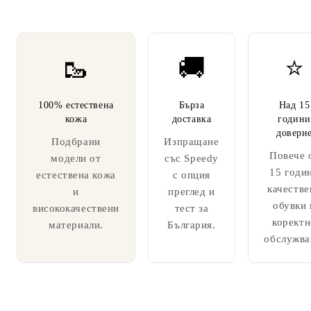
🥾
🚚
⭐
100% естествена
Бърза
Над 15
кожа
доставка
години
довери
Подбрани
Изпращане
Повече 
модели от
със Speedy
15 годи
естествена кожа
с опция
качестве
и
преглед и
обувки 
висококачествени
тест за
коректн
материали.
България.
обслужва