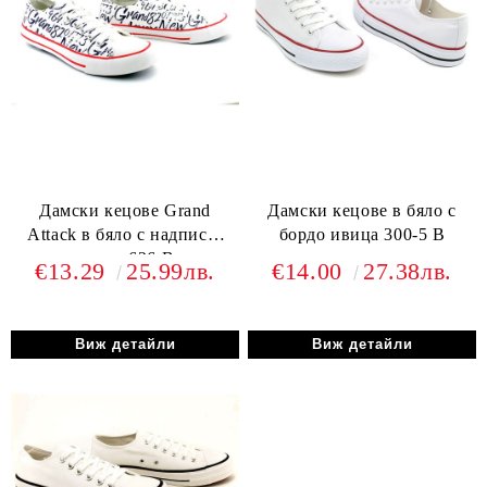
Дамски кецове Grand
Дамски кецове в бяло с
Attack в бяло с надписи,
бордо ивица 300-5 B
модел 626 B
€13.29
25.99лв.
€14.00
27.38лв.
Виж детайли
Виж детайли