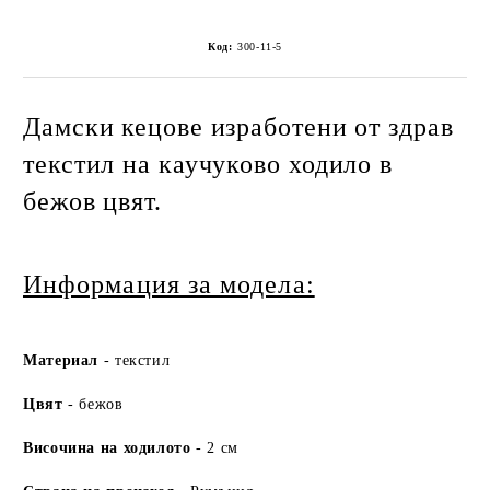
Код:
300-11-5
Дамски кецове изработени от здрав
текстил на каучуково ходило в
бежов цвят.
Информация за модела:
Ма
териа
л
- текстил
Цвят
- бежов
Височина на ходилото
- 2 см