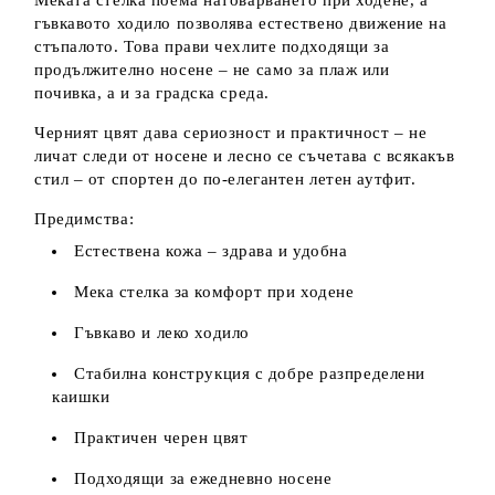
Меката стелка поема натоварването при ходене, а
гъвкавото ходило позволява естествено движение на
стъпалото. Това прави чехлите подходящи за
продължително носене – не само за плаж или
почивка, а и за градска среда.
Черният цвят дава сериозност и практичност – не
личат следи от носене и лесно се съчетава с всякакъв
стил – от спортен до по-елегантен летен аутфит.
Предимства:
Естествена кожа – здрава и удобна
Мека стелка за комфорт при ходене
Гъвкаво и леко ходило
Стабилна конструкция с добре разпределени
каишки
Практичен черен цвят
Подходящи за ежедневно носене