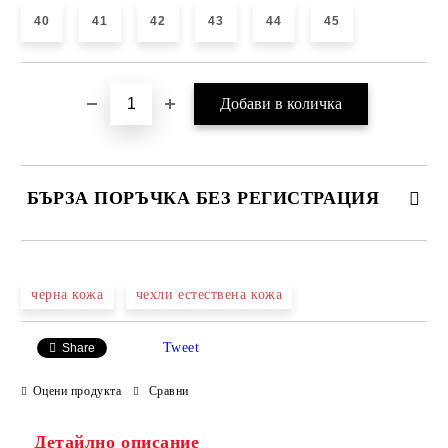
40
41
42
43
44
45
БЪРЗА ПОРЪЧКА БЕЗ РЕГИСТРАЦИЯ
САМО ПОПЪЛНЕТЕ 4 ПОЛЕТА
черна кожа
чехли естествена кожа
Tweet
Share
Оцени продукта
Сравни
Детайлно описание
Ние ще се свържем с вас в рамките на работния ден.