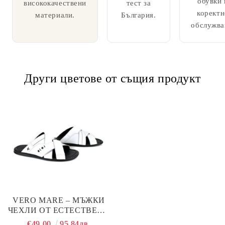
обувки 
висококачествени
тест за
коректн
материали.
България.
обслужва
Други цветове от същия продукт
VERO MARE – МЪЖКИ
ЧЕХЛИ ОТ ЕСТЕСТВЕНА
КОЖА В БЯЛО
€49.00
95.84лв.