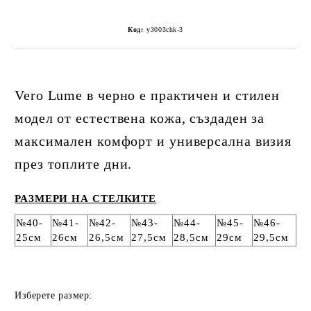
Код:
y3003chk-3
Vero Lume в черно е практичен и стилен
модел от естествена кожа, създаден за
максимален комфорт и универсална визия
през топлите дни.
РАЗМЕРИ НА СТЕЛКИТЕ
№40-
№41-
№42-
№43-
№44-
№45-
№46-
25см
26см
26,5см
27,5см
28,5см
29см
29,5см
Изберете размер: