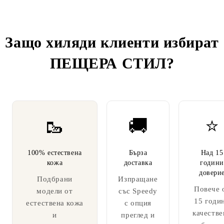
Защо хиляди клиенти избират
ПЕЩЕРА СТИЛ
?
🥾
🚚
⭐
100% естествена
Бърза
Над 15
кожа
доставка
години
довери
Подбрани
Изпращане
Повече 
модели от
със Speedy
15 годи
естествена кожа
с опция
качестве
и
преглед и