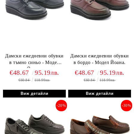
Дамски ежедневни обувки
Дамски ежедневни обувки
в тъмно синьо - Модел
в бордо - Модел Йоана.
Йоана.
€48.67
95.19лв.
€48.67
95.19лв.
€60.84
118.99лв.
€60.84
118.99лв.
Виж детайли
Виж детайли
-20%
-30%