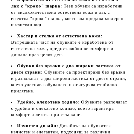
лак с "кроко" шарка:
Тези обувки са изработени
от висококачествена естествена кожа и лак с
ефектна "кроко" шарка, което им придава модерен
и изискан вид.
Хастар и стелка от естествена кожа:
Вътрешната част на обувките е изработена от
естествена кожа, предоставяйки ви комфорт и
дишане през целия ден.
Обувки без връзки с два широки ластика от
двете страни:
Обувките са проектирани без връзки
и разполагат с два широки ластика от двете страни,
което улеснява обуването и осигурява стабилно
прилягане.
Удобно, олекотено ходило:
Обувките разполагат
с удобно и олекотено ходило, което гарантира
комфорт и лекота при стъпване.
Изчистен дизайн:
Дизайнът на обувките е
изчистен и елегантен, подходящ за различни