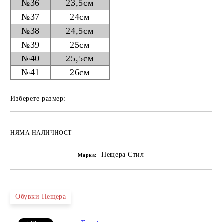
№36
23,5см
№37
24см
№38
24,5см
№39
25см
№40
25,5см
№41
26см
Изберете размер:
НЯМА НАЛИЧНОСТ
Пещера Стил
Марка:
Обувки Пещера