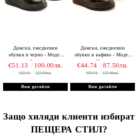
Дамски, ежедневни
Дамски, ежедневни
обувки в черно - Модел
обувки в кафяво - Модел
Сара.
Инга.
€51.13
100.00лв.
€44.74
87.50лв.
€63.91
125.00лв.
€63.91
125.00лв.
Виж детайли
Виж детайли
Защо хиляди клиенти избират
ПЕЩЕРА СТИЛ
?