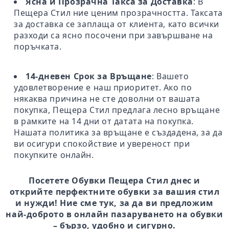
Ясна и Прозрачна Такса за Доставка
: В
Пещера Стил ние ценим прозрачността. Таксата
за доставка се заплаща от клиента, като всички
разходи са ясно посочени при завършване на
поръчката.
14-дневен Срок за Връщане
: Вашето
удовлетворение е наш приоритет. Ако по
някаква причина не сте доволни от вашата
покупка, Пещера Стил предлага лесно връщане
в рамките на 14 дни от датата на покупка.
Нашата политика за връщане е създадена, за да
ви осигури спокойствие и увереност при
покупките онлайн.
Посетете Обувки Пещера Стил днес и
открийте перфектните обувки за вашия стил
и нужди! Ние сме тук, за да ви предложим
най-доброто в онлайн пазаруването на обувки
– бързо, удобно и сигурно.