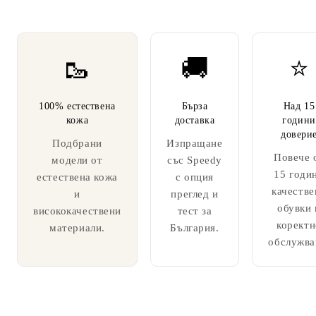
🥾
🚚
⭐
100% естествена
Бърза
Над 15
кожа
доставка
години
довери
Подбрани
Изпращане
Повече 
модели от
със Speedy
15 годи
естествена кожа
с опция
качестве
и
преглед и
обувки 
висококачествени
тест за
коректн
материали.
България.
обслужва