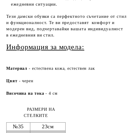
ежедневни ситуации.
Тези дамски обувки са перфектното съчетание от стил
и функционалност. Те ви предоставят комфорт и
модерен вид, подчертавайки вашата индивидуалност
в ежедневния ви стил.
Информация за модела:
Ма
териа
л
- естествена кожа, естествен лак
Цвят
- черен
Височина на тока
- 4 см
РАЗМЕРИ НА
СТЕЛКИТЕ
№35
23см