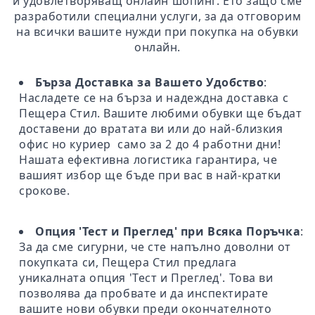
и удовлетворяващ онлайн шопинг. Ето защо сме
разработили специални услуги, за да отговорим
на всички вашите нужди при покупка на обувки
онлайн.
Бърза Доставка за Вашето Удобство
:
Насладете се на бърза и надеждна доставка с
Пещера Стил. Вашите любими обувки ще бъдат
доставени до вратата ви или до най-близкия
офис но куриер само за 2 до 4 работни дни!
Нашата ефективна логистика гарантира, че
вашият избор ще бъде при вас в най-кратки
срокове.
Опция 'Тест и Преглед' при Всяка Поръчка
:
За да сме сигурни, че сте напълно доволни от
покупката си, Пещера Стил предлага
уникалната опция 'Тест и Преглед'. Това ви
позволява да пробвате и да инспектирате
вашите нови обувки преди окончателното