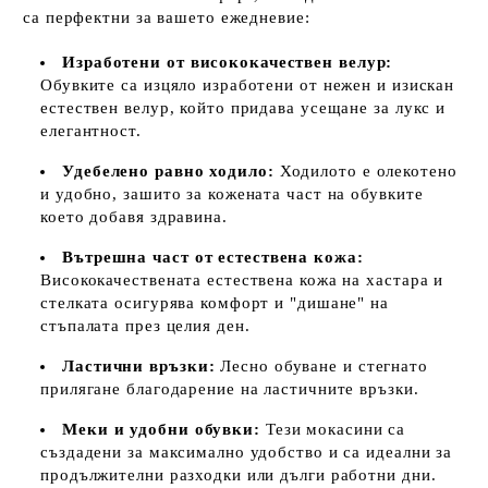
са перфектни за вашето ежедневие:
Изработени от висококачествен велур:
Обувките са изцяло изработени от нежен и изискан
естествен велур, който придава усещане за лукс и
елегантност.
Удебелено равно ходило:
Ходилото е олекотено
и удобно, зашито за кожената част на обувките
което добавя здравина.
Вътрешна част от естествена кожа:
Висококачествената естествена кожа на хастара и
стелката осигурява комфорт и "дишане" на
стъпалата през целия ден.
Ластични връзки:
Лесно обуване и стегнато
прилягане благодарение на ластичните връзки.
Меки и удобни обувки:
Тези мокасини са
създадени за максимално удобство и са идеални за
продължителни разходки или дълги работни дни.