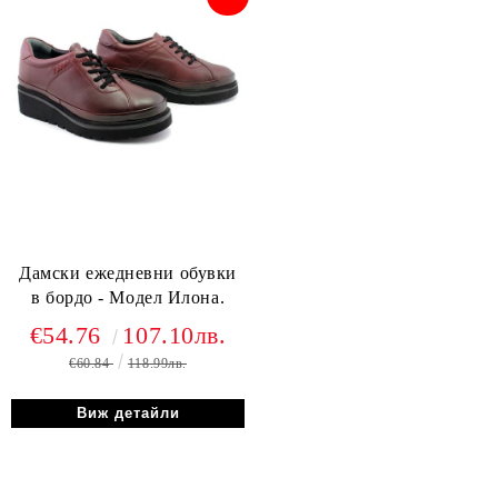
Дамски ежедневни обувки
в бордо - Модел Илона.
€54.76
107.10лв.
€60.84
118.99лв.
Виж детайли