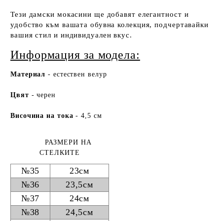
Тези дамски мокасини ще добавят елегантност и
удобство към вашата обувна колекция, подчертавайки
вашия стил и индивидуален вкус.
Информация за модела:
Ма
териа
л
- естествен велур
Цвят
- черен
Височина на тока
- 4,5 см
РАЗМЕРИ НА
СТЕЛКИТЕ
№35
23см
№36
23,5см
№37
24см
№38
24,5см