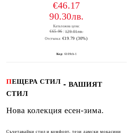
€46.17
90.30лв.
Каталожна цена:
€65.96
129.01лв.
€19.79 (30%)
Отстъпка:
Код:
6109ch-1
П
ЕЩЕРА СТИЛ
-
ВАШИЯТ
СТИЛ
Нова колекция есен-зима.
Съчетавайки стил и комфорт, тези дамски мокасини