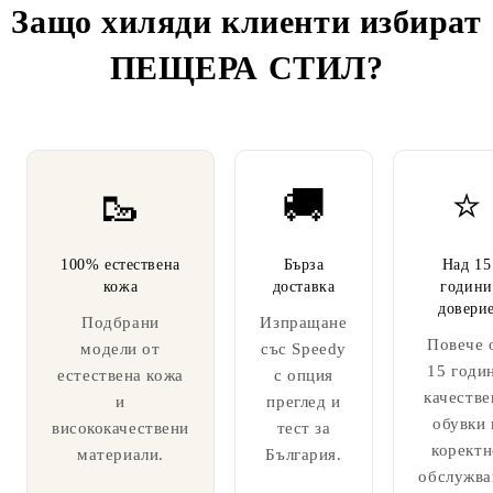
Защо хиляди клиенти избират
ПЕЩЕРА СТИЛ
?
🥾
🚚
⭐
100% естествена
Бърза
Над 15
кожа
доставка
години
довери
Подбрани
Изпращане
Повече 
модели от
със Speedy
15 годи
естествена кожа
с опция
качестве
и
преглед и
обувки 
висококачествени
тест за
коректн
материали.
България.
обслужва