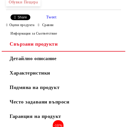
Обувки Пещера
Tweet
Share
Оцени продукта
Сравни
Информация за Съответствие
Свързани продукти
Ние ще се свържем с вас в рамките на работния ден.
Детайлно описание
Характеристики
Подмяна на продукт
Често задавани въпроси
Гаранция на продукт
-10%