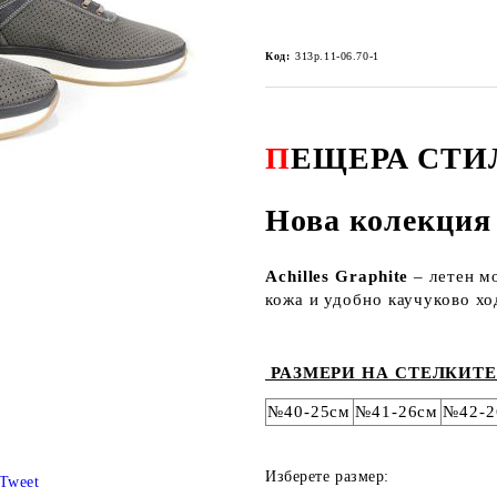
Код:
313p.11-06.70-1
П
ЕЩЕРА СТИ
Нова колекция 
Achilles Graphite
– летен м
кожа и удобно каучуково хо
РАЗМЕРИ НА СТЕЛКИТЕ
№40-25см
№41-26см
№42-2
Изберете размер:
Tweet