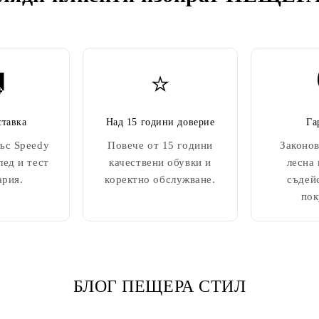

⭐
ставка
Над 15 години доверие
Га
ъс Speedy
Повече от 15 години
Законов
лед и тест
качествени обувки и
лесна
ария.
коректно обслужване.
съдей
пок
БЛОГ ПЕЩЕРА СТИЛ