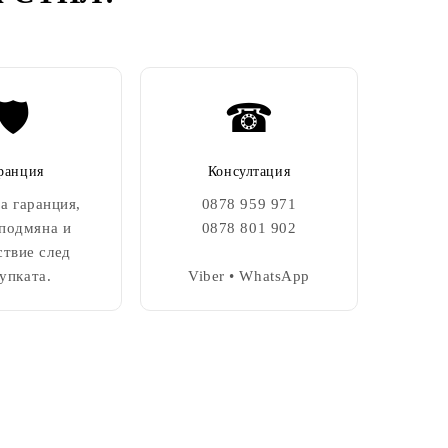
🛡️
☎
ранция
Консултация
а гаранция,
0878 959 971
 подмяна и
0878 801 902
ствие след
упката.
Viber • WhatsApp