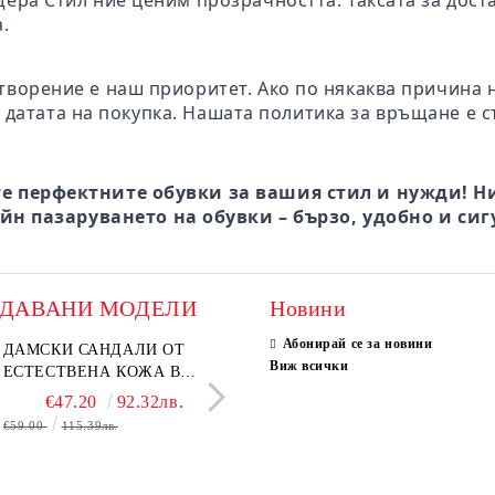
щера Стил ние ценим прозрачността. Таксата за дост
.
творение е наш приоритет. Ако по някаква причина 
 датата на покупка. Нашата политика за връщане е с
е перфектните обувки за вашия стил и нужди! Ни
йн пазаруването на обувки – бързо, удобно и сиг
ОДАВАНИ МОДЕЛИ
Новини
Абонирай се за новини
ки мокасини от
ДАМСКИ САНДАЛИ ОТ
Дамски сандали от естеств
ELIA MOVE – БЕЛИ
Виж всички
ствен велур в тъмнокафяв
ЕСТЕСТВЕНА КОЖА В
велур в светло кафяво
ДАМСКИ ЛЕТНИ ОБ
 – Vero Lume
БЕЖОВО– МОДЕЛ NOVA.
ОТ ЕСТЕСТВЕНА К
€65.00
€47.20
127.13лв.
92.32лв.
€29.00
€36.80
56.72лв.
71.97
ПЕРФОРАЦИЯ
€59.00
115.39лв.
€58.00
€46.00
113.44лв.
89.97лв.