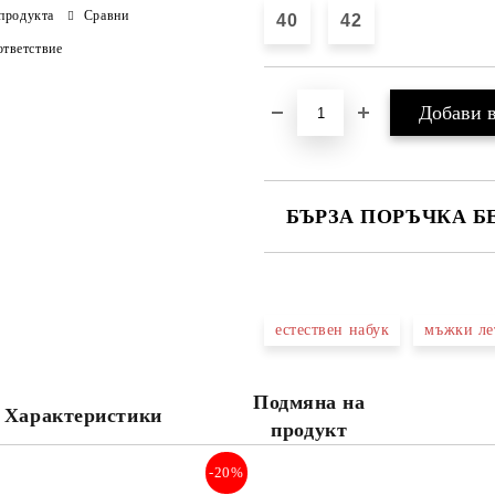
продукта
Сравни
40
42
тветствие
БЪРЗА ПОРЪЧКА Б
САМО ПОПЪЛНЕТЕ 4 ПОЛЕТА
естествен набук
мъжки ле
Ние ще се свържем с вас в рамки
Подмяна на
Характеристики
продукт
-20%