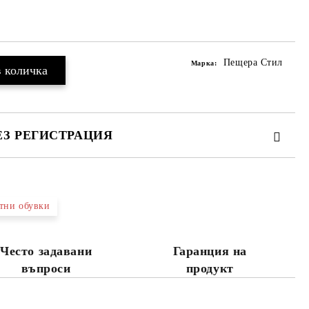
Пещера Стил
Марка:
ЕЗ РЕГИСТРАЦИЯ
тни обувки
те на работния ден.
Често задавани
Гаранция на
въпроси
продукт