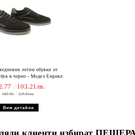
едневни летни обувки от
абук в черно - Модел Енрике.
2.77
103.21лв.
€65.96
129.01лв.
Виж детайли
ляди клиенти избират
ПЕЩЕРА