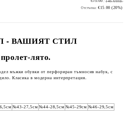
€75.00
146.69лв.
€15.00 (20%)
Отстъпка:
Л -
ВАШИЯТ СТИЛ
пролет-лято.
одел мъжки обувки от перфориран тъмносив набук, с
дило. Класика в модерна интерпретация.
6,5см
№43-27,5см
№44-28,5см
№45-29см
№46-29,5см