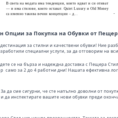
В света на модата има тенденции, които идват и си отиват
— и има стилове, които остават. Quiet Luxury и Old Money
-
са именно такива вечни концепции – д...
н Опции за Покупка на Обувки от Пещер
дестинация за стилни и качествени обувки! Ние раз
зработили специални услуги, за да отговорим на вси
адете се на бърза и надеждна доставка с Пещера Ст
ер само за 2 до 4 работни дни! Нашата ефективна ло
: За да сме сигурни, че сте напълно доволни от поку
те и да инспектирате вашите нови обувки преди окон