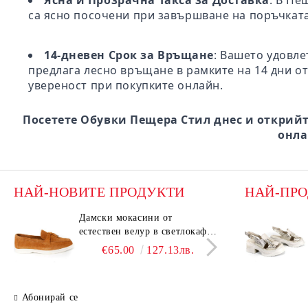
Ясна и Прозрачна Такса за Доставка
: В Пе
са ясно посочени при завършване на поръчката
14-дневен Срок за Връщане
: Вашето удовле
предлага лесно връщане в рамките на 14 дни от
увереност при покупките онлайн.
Посетете Обувки Пещера Стил днес и открийт
онла
НАЙ-НОВИТЕ ПРОДУКТИ
НАЙ-ПР
Дамски мокасини от
Дамс
естествен велур в светлокафяв
есте
цвят – Vero Lume
цвят
€65.00
127.13лв.
Абонирай се