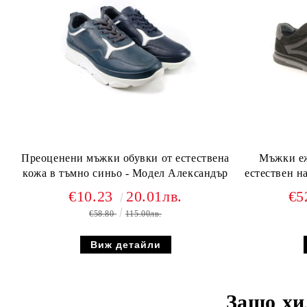
Преоценени мъжки обувки от естествена
Мъжки еж
кожа в тъмно синьо - Модел Александър
естествен н
€10.23
20.01лв.
€5
€58.80
115.00лв.
Виж детайли
Защо хи