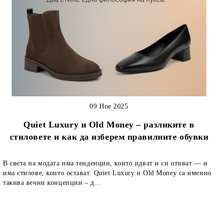
09 Ное 2025
Quiet Luxury и Old Money – разликите в
стиловете и как да изберем правилните обувки
В света на модата има тенденции, които идват и си отиват — и
има стилове, които остават. Quiet Luxury и Old Money са именно
такива вечни концепции – д...