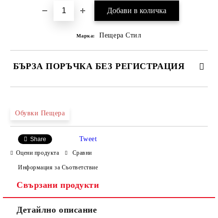
Пещера Стил
Марка:
БЪРЗА ПОРЪЧКА БЕЗ РЕГИСТРАЦИЯ
САМО ПОПЪЛНЕТЕ 4 ПОЛЕТА
Обувки Пещера
Tweet
Share
Оцени продукта
Сравни
Информация за Съответствие
Свързани продукти
Ние ще се свържем с вас в рамките на работния ден.
Детайлно описание