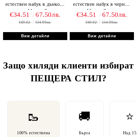
естествен набук в дънково
естествен набук в черно -
синьо - Модел Дариус
Модел Давид
€34.51
67.50лв.
€34.51
67.50лв.
€69.02
134.99лв.
€69.02
134.99лв.
Виж детайли
Виж детайли
Защо хиляди клиенти избират
ПЕЩЕРА СТИЛ
?
🥾
🚚
⭐
100% естествена
Бърза
Над 15