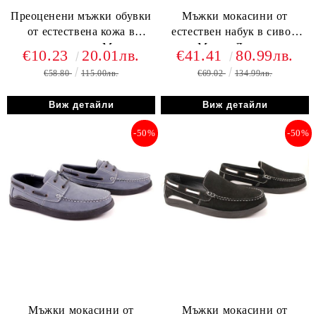
Преоценени мъжки обувки
Мъжки мокасини от
от естествена кожа в
естествен набук в сиво -
тъмно синьо - Модел
Модел Дариус
€10.23
20.01лв.
€41.41
80.99лв.
Александър
€58.80
115.00лв.
€69.02
134.99лв.
Виж детайли
Виж детайли
-50%
-50%
Мъжки мокасини от
Мъжки мокасини от