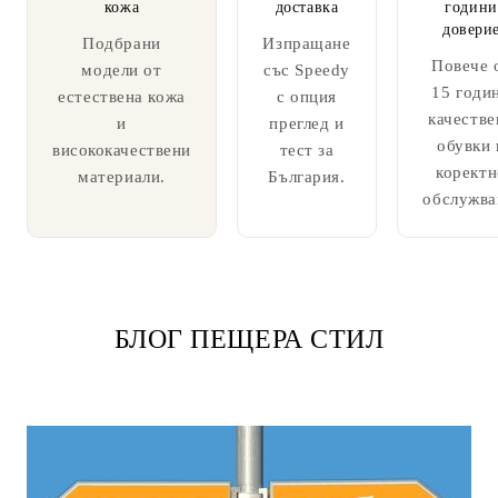
кожа
доставка
години
довери
Подбрани
Изпращане
Повече 
модели от
със Speedy
15 годи
естествена кожа
с опция
качестве
и
преглед и
обувки 
висококачествени
тест за
коректн
материали.
България.
обслужва
БЛОГ ПЕЩЕРА СТИЛ