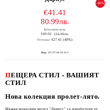
-40%
€41.41
80.99лв.
Каталожна цена:
€69.02
134.99лв.
€27.61 (40%)
Отстъпка:
Код:
20-137.66-56.54-1
П
ЕЩЕРА СТИЛ -
ВАШИЯТ
СТИЛ
Нова колекция пролет-лято.
Мъжки мокасини модел "Дариус" са изработени от