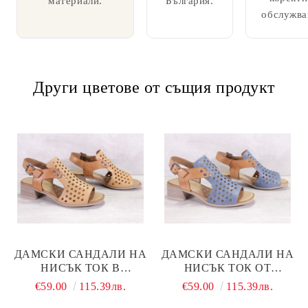
материали.
България.
обслужва
Други цветове от същия продукт
ДАМСКИ САНДАЛИ НА
ДАМСКИ САНДАЛИ НА
НИСЪК ТОК В
НИСЪК ТОК ОТ
БИСКВИТЕН И СВЕТЛО
ЕСТЕСТВЕНА КОЖА В
€59.00
115.39лв.
€59.00
115.39лв.
КАФЯВ ЦВЯТ - МОДЕЛ
ДЪНКОВО СИНЬО И