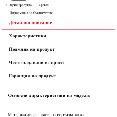
Оцени продукта
Сравни
Информация за Съответствие
Детайлно описание
Ние ще се свържем с вас в рамките на работния ден.
Характеристики
Подмяна на продукт
Често задавани въпроси
Гаранция на продукт
Основни характеристики на модела:
Материал лицева част -
естествена кожа