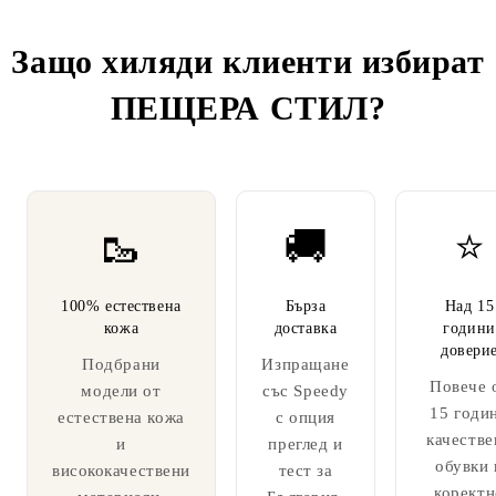
Защо хиляди клиенти избират
ПЕЩЕРА СТИЛ
?
🥾
🚚
⭐
100% естествена
Бърза
Над 15
кожа
доставка
години
довери
Подбрани
Изпращане
Повече 
модели от
със Speedy
15 годи
естествена кожа
с опция
качестве
и
преглед и
обувки 
висококачествени
тест за
коректн