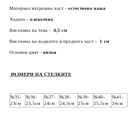
Материал вътрешна част -
естествена кожа
Ходило -
олекотено
Височина на тока -
4,5 см
Височина на ходилото в предната част
- 1 см
Основен цвят -
визон
РАЗМЕРИ НА СТЕЛКИТЕ
№35-
№36-
№37-
№38-
№39-
№40-
№41-
23см
23,5см
24см
24,5см
25см
25,5см
26см