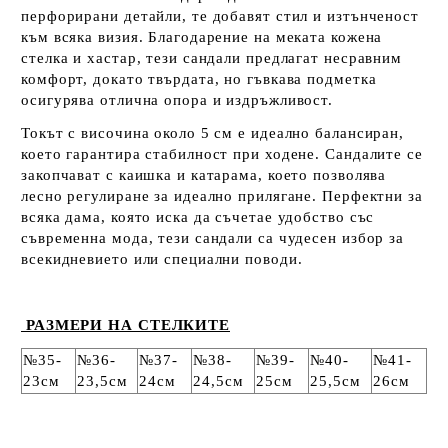
перфорирани детайли, те добавят стил и изтънченост
към всяка визия. Благодарение на меката кожена
стелка и хастар, тези сандали предлагат несравним
комфорт, докато твърдата, но гъвкава подметка
осигурява отлична опора и издръжливост.
Токът с височина около 5 см е идеално балансиран,
което гарантира стабилност при ходене. Сандалите се
закопчават с каишка и катарама, което позволява
лесно регулиране за идеално прилягане. Перфектни за
всяка дама, която иска да съчетае удобство със
съвременна мода, тези сандали са чудесен избор за
всекидневието или специални поводи.
РАЗМЕРИ НА СТЕЛКИТЕ
№35-
№36-
№37-
№38-
№39-
№40-
№41-
23см
23,5см
24см
24,5см
25см
25,5см
26см