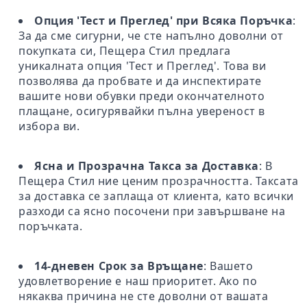
Опция 'Тест и Преглед' при Всяка Поръчка
:
За да сме сигурни, че сте напълно доволни от
покупката си, Пещера Стил предлага
уникалната опция 'Тест и Преглед'. Това ви
позволява да пробвате и да инспектирате
вашите нови обувки преди окончателното
плащане, осигурявайки пълна увереност в
избора ви.
Ясна и Прозрачна Такса за Доставка
: В
Пещера Стил ние ценим прозрачността. Таксата
за доставка се заплаща от клиента, като всички
разходи са ясно посочени при завършване на
поръчката.
14-дневен Срок за Връщане
: Вашето
удовлетворение е наш приоритет. Ако по
някаква причина не сте доволни от вашата