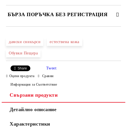
БЪРЗА ПОРЪЧКА БЕЗ РЕГИСТРАЦИЯ
САМО ПОПЪЛНЕТЕ 4 ПОЛЕТА
дамски сникърси
естествена кожа
Обувки Пещера
Tweet
Share
Оцени продукта
Сравни
Ние ще се свържем с вас в рамките на работния ден.
Информация за Съответствие
Свързани продукти
Детайлно описание
Характеристики