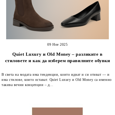
09 Ное 2025
Quiet Luxury и Old Money – разликите в
стиловете и как да изберем правилните обувки
В света на модата има тенденции, които идват и си отиват — и
има стилове, които остават. Quiet Luxury и Old Money са именно
такива вечни концепции – д...