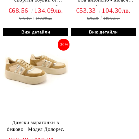
естествена кожа с змийски
Естела
€68.56
134.09лв.
€53.33
104.30лв.
ефект - Модел Андреа
€76.18
149.00лв.
€76.18
149.00лв.
Виж детайли
Виж детайли
-30%
Дамски маратонки в
бежово - Модел Долорес.