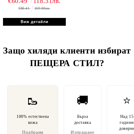
€60.49
118.31лв.
€86.41
169.00лв.
Виж детайли
Защо хиляди клиенти избират
ПЕЩЕРА СТИЛ
?
🥾
🚚
⭐
100% естествена
Бърза
Над 15
кожа
доставка
години
довери
Подбрани
Изпращане