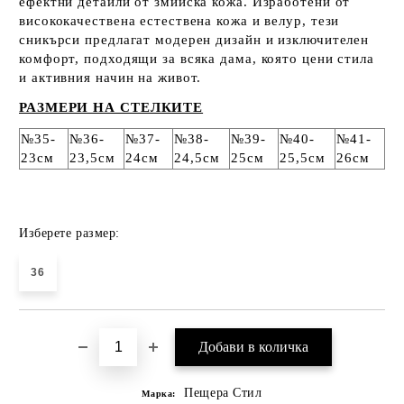
ефектни детайли от змийска кожа. Изработени от
висококачествена естествена кожа и велур, тези
сникърси предлагат модерен дизайн и изключителен
комфорт, подходящи за всяка дама, която цени стила
и активния начин на живот.
РАЗМЕРИ НА СТЕЛКИТЕ
№35-
№36-
№37-
№38-
№39-
№40-
№41-
23см
23,5см
24см
24,5см
25см
25,5см
26см
Изберете размер:
36
Пещера Стил
Марка: