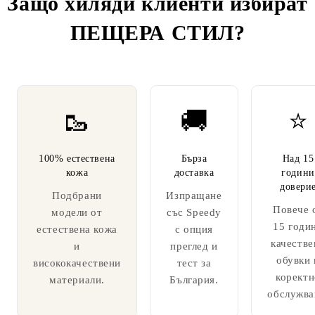
Защо хиляди клиенти избират
ПЕЩЕРА СТИЛ
?
🥾
🚚
⭐
100% естествена
Бърза
Над 15
кожа
доставка
години
довери
Подбрани
Изпращане
Повече 
модели от
със Speedy
15 годи
естествена кожа
с опция
качестве
и
преглед и
обувки 
висококачествени
тест за
коректн
материали.
България.
обслужва