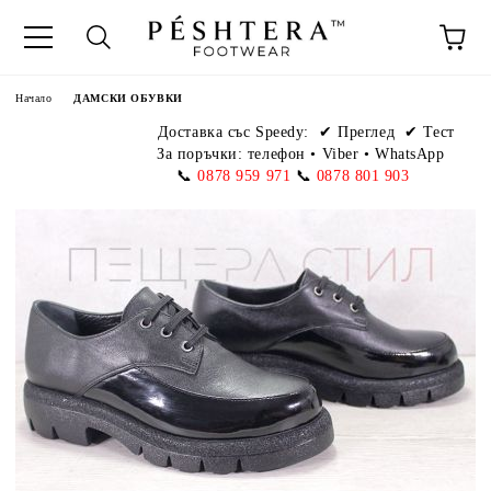
Начало
ДАМСКИ ОБУВКИ
Доставка със Speedy:
✔ Преглед ✔ Тест
За поръчки: телефон
•
Viber • WhatsApp
📞
0878 959 971
📞
0878 801 903