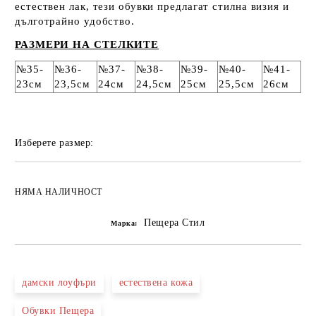
естествен лак, тези обувки предлагат стилна визия и
дълготрайно удобство.
РАЗМЕРИ НА СТЕЛКИТЕ
№35-
№36-
№37-
№38-
№39-
№40-
№41-
23см
23,5см
24см
24,5см
25см
25,5см
26см
Изберете размер:
НЯМА НАЛИЧНОСТ
Пещера Стил
Марка:
дамски лоуфъри
естествена кожа
Обувки Пещера