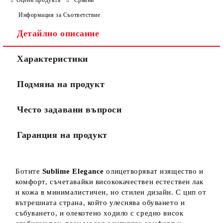
Оцени продукта
Сравни
Информация за Съответствие
Детайлно описание
Ние ще се свържем с вас в рамките на работния ден.
Характеристики
Подмяна на продукт
Често задавани въпроси
Гаранция на продукт
Ботите
Sublime Elegance
олицетворяват изящество и
комфорт, съчетавайки висококачествен естествен лак
и кожа в минималистичен, но стилен дизайн. С цип от
вътрешната страна, който улеснява обуването и
събуването, и олекотено ходило с средно висок