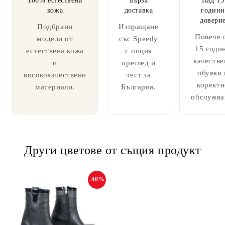
100% естествена
Бърза
Над 15
кожа
доставка
години
довери
Подбрани
Изпращане
Повече 
модели от
със Speedy
15 годи
естествена кожа
с опция
качестве
и
преглед и
обувки 
висококачествени
тест за
коректн
материали.
България.
обслужва
Други цветове от същия продукт
-40%