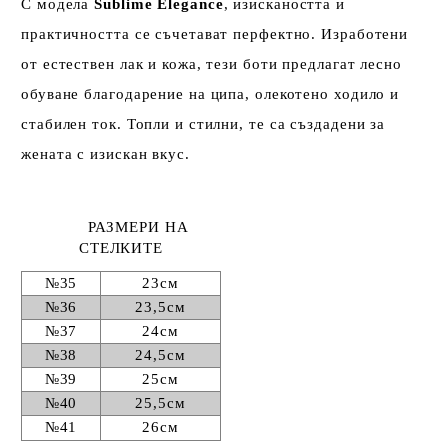
С модела
Sublime Elegance
, изискаността и
практичността се съчетават перфектно. Изработени
от естествен лак и кожа, тези боти предлагат лесно
обуване благодарение на ципа, олекотено ходило и
стабилен ток. Топли и стилни, те са създадени за
жената с изискан вкус.
РАЗМЕРИ НА
СТЕЛКИТЕ
№35
23см
№36
23,5см
№37
24см
№38
24,5см
№39
25см
№40
25,5см
№41
26см