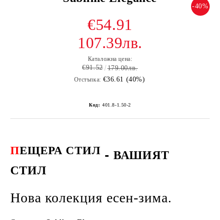
-40%
€54.91
107.39лв.
Каталожна цена:
€91.52
179.00лв.
€36.61 (40%)
Отстъпка:
Код:
401.8-1.50-2
П
ЕЩЕРА СТИЛ
-
ВАШИЯТ
СТИЛ
Нова колекция есен-зима.