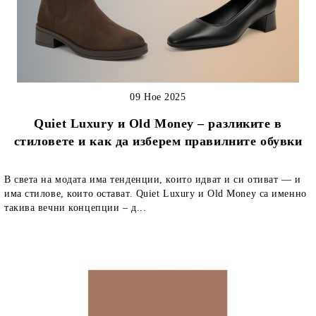
09 Ное 2025
Quiet Luxury и Old Money – разликите в
стиловете и как да изберем правилните обувки
В света на модата има тенденции, които идват и си отиват — и
има стилове, които остават. Quiet Luxury и Old Money са именно
такива вечни концепции – д...