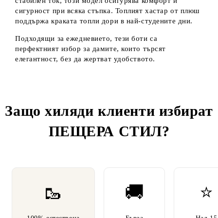
стабилен ток, този модел осигурява комфорт и
сигурност при всяка стъпка. Топлият хастар от плюш
поддържа краката топли дори в най-студените дни.
Подходящи за ежедневието, тези боти са
перфектният избор за дамите, които търсят
елегантност, без да жертват удобството.
Защо хиляди клиенти избират
ПЕЩЕРА СТИЛ
?
🥾
🚚
⭐