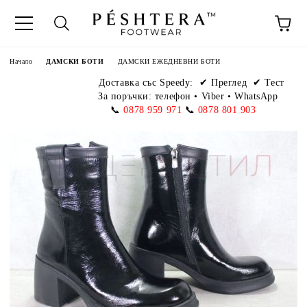
Начало
ДАМСКИ БОТИ
ДАМСКИ ЕЖЕДНЕВНИ БОТИ
Доставка със Speedy:
✔ Преглед ✔ Тест
За поръчки: телефон
•
Viber • WhatsApp
📞
0878 959 971
📞
0878 801 903