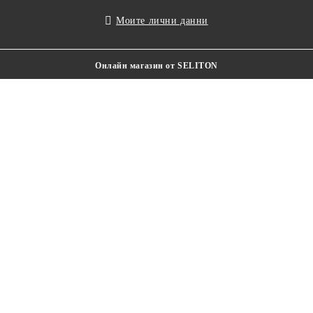
Моите лични данни
Онлайн магазин от SELITON