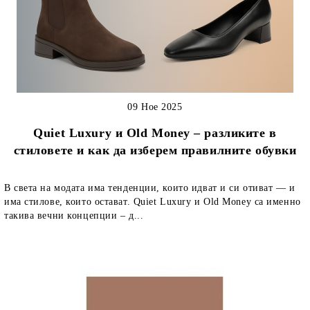
09 Ное 2025
Quiet Luxury и Old Money – разликите в
стиловете и как да изберем правилните обувки
В света на модата има тенденции, които идват и си отиват — и
има стилове, които остават. Quiet Luxury и Old Money са именно
такива вечни концепции – д...