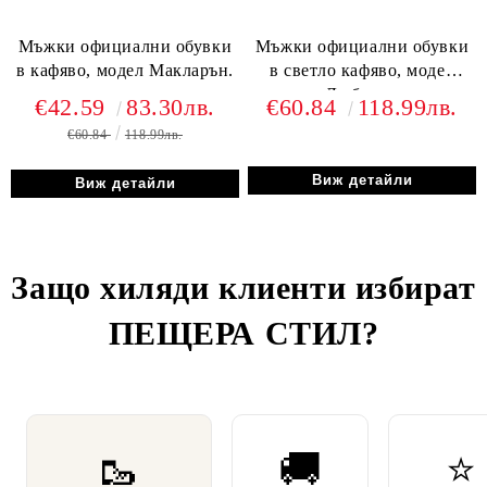
Мъжки официални обувки
Мъжки официални обувки
в кафяво, модел Макларън.
в светло кафяво, модел
Любозар.
€42.59
83.30лв.
€60.84
118.99лв.
€60.84
118.99лв.
Виж детайли
Виж детайли
Защо хиляди клиенти избират
ПЕЩЕРА СТИЛ
?
🥾
🚚
⭐