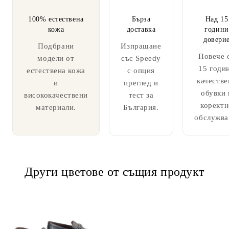
100% естествена
Бърза
Над 15
кожа
доставка
години
довери
Подбрани
Изпращане
Повече 
модели от
със Speedy
15 годи
естествена кожа
с опция
качестве
и
преглед и
обувки 
висококачествени
тест за
коректн
материали.
България.
обслужва
Други цветове от същия продукт