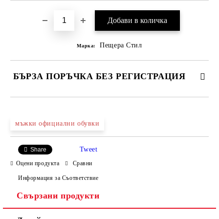
Пещера Стил
Марка:
БЪРЗА ПОРЪЧКА БЕЗ РЕГИСТРАЦИЯ
САМО ПОПЪЛНЕТЕ 4 ПОЛЕТА
мъжки официални обувки
Tweet
Share
Оцени продукта
Сравни
Информация за Съответствие
Свързани продукти
Ние ще се свържем с вас в рамките на работния ден.