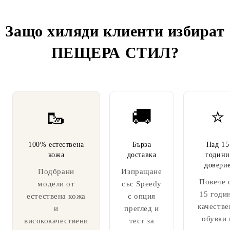
Защо хиляди клиенти избират
ПЕЩЕРА СТИЛ
?
🥾
🚚
⭐
100% естествена
Бърза
Над 15
кожа
доставка
години
довери
Подбрани
Изпращане
Повече 
модели от
със Speedy
15 годи
естествена кожа
с опция
качестве
и
преглед и
обувки 
висококачествени
тест за