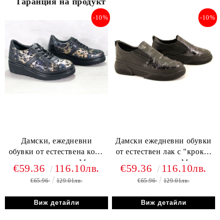
Гаранция на продукт
-10%
-10%
Дамски, ежедневни
Дамски ежедневни обувки
обувки от естествена кожа
от естествен лак с "кроко"
в черно-златисто - Модел
шарка в черно - Модел
€59.36
116.10лв.
€59.36
116.10лв.
Ангела.
Лира.
€65.96
129.01лв.
€65.96
129.01лв.
Виж детайли
Виж детайли