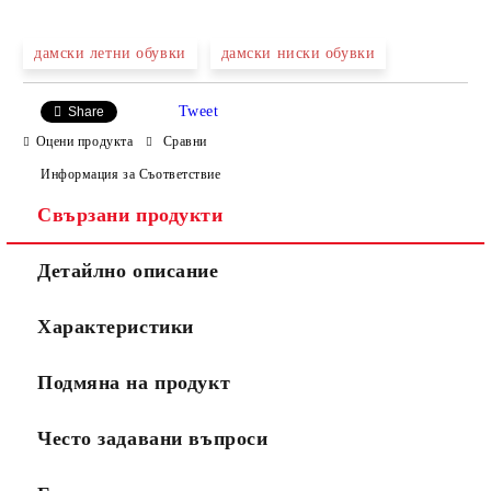
САМО ПОПЪЛНЕТЕ 4 ПОЛЕТА
дамски летни обувки
дамски ниски обувки
Tweet
Share
Оцени продукта
Сравни
Информация за Съответствие
Свързани продукти
Ние ще се свържем с вас в рамките на работния ден.
Детайлно описание
Характеристики
Подмяна на продукт
Често задавани въпроси