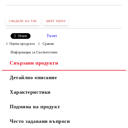
САМО ПОПЪЛНЕТЕ 4 ПОЛЕТА
сандали на ток
цвят таупе
Tweet
Share
Оцени продукта
Сравни
Информация за Съответствие
Свързани продукти
Ние ще се свържем с вас в рамките на работния ден.
Детайлно описание
Характеристики
Подмяна на продукт
Често задавани въпроси