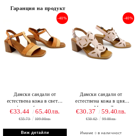
Гаранция на продукт
-40%
-40%
Дамски сандали от
Дамски сандали от
естествена кожа в светло
естествена кожа в цвят
кафяво и бисквитено
пудра - Модел Лесли.
€33.44
65.40лв.
€30.37
59.40лв.
бежово на среден ток -
€55.73
109.00лв.
€50.62
99.00лв.
Модел Розалия.
Виж детайли
Имаме
в наличност
0