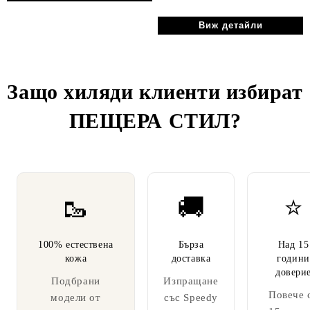
Виж детайли
Защо хиляди клиенти избират
ПЕЩЕРА СТИЛ
?
🥾
🚚
⭐
100% естествена
Бърза
Над 15
кожа
доставка
години
довери
Подбрани
Изпращане
Повече 
модели от
със Speedy