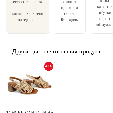
15 годи
естествена кожа
с опция
качестве
и
преглед и
обувки 
висококачествени
тест за
коректн
материали.
България.
обслужва
Други цветове от същия продукт
-40%
ДАМСКИ САНДАЛИ НА