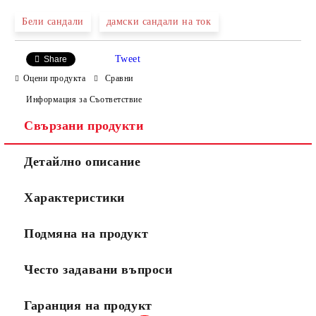
Бели сандали
дамски сандали на ток
Tweet
Share
Оцени продукта
Сравни
Информация за Съответствие
Свързани продукти
Ние ще се свържем с вас в рамките на работния ден.
Детайлно описание
Характеристики
Подмяна на продукт
Често задавани въпроси
Гаранция на продукт