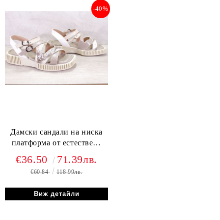
-40%
Дамски сандали на ниска
платформа от естествена
кожа във визонено - модел
€36.50
71.39лв.
Валентина
€60.84
118.99лв.
Виж детайли