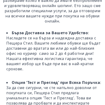
разбираме колко е важно да имате безпроблемен
и удовлетворяващ онлайн шопинг. Ето защо сме
разработили специални услуги, за да отговорим
на всички вашите нужди при покупка на обувки
онлайн.
Бърза Доставка за Вашето Удобство
:
Насладете се на бърза и надеждна доставка с
Пещера Стил. Вашите любими обувки ще бъдат
доставени до вратата ви или до най-близкия
офис но куриер само за 2 до 4 работни дни!
Нашата ефективна логистика гарантира, че
вашият избор ще бъде при вас в най-кратки
срокове.
Опция 'Тест и Преглед' при Всяка Поръчка
:
За да сме сигурни, че сте напълно доволни от
покупката си, Пещера Стил предлага
уникалната опция 'Тест и Преглед'. Това ви
позволява да пробвате и да инспектирате