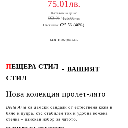
75.01лв.
Каталожна цена:
€63.91
125.00лв.
€25.56 (40%)
Отстъпка:
Код:
11002.pbk.56-5
П
ЕЩЕРА СТИЛ
-
ВАШИЯТ
СТИЛ
Нова колекция пролет-лято
Bella Aria
са дамски сандали от естествена кожа в
бяло и пудра, със стабилен ток и удобна кожена
стелка – изискан избор за лятото.