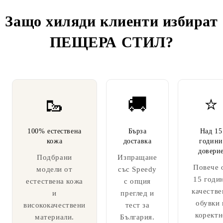
Защо хиляди клиенти избират
ПЕЩЕРА СТИЛ
?
🥾
🚚
⭐
100% естествена
Бърза
Над 15
кожа
доставка
години
довери
Подбрани
Изпращане
Повече 
модели от
със Speedy
15 годи
естествена кожа
с опция
качестве
и
преглед и
обувки 
висококачествени
тест за
коректн
материали.
България.