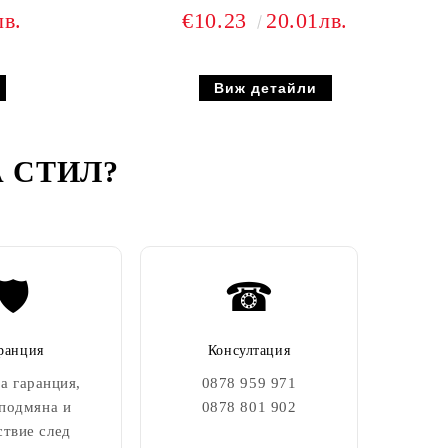
лв.
€10.23
20.01лв.
Виж детайли
 СТИЛ
?
🛡️
☎
ранция
Консултация
а гаранция,
0878 959 971
 подмяна и
0878 801 902
ствие след