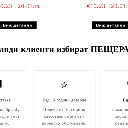
10.23
20.01лв.
€10.23
20.01
Виж детайли
Виж детайли
ляди клиенти избират
ПЕЩЕРА

⭐
ставка
Над 15 години доверие
Га
ъс Speedy
Повече от 15 години
Законов
лед и тест
качествени обувки и
лесна
ария.
коректно обслужване.
съдей