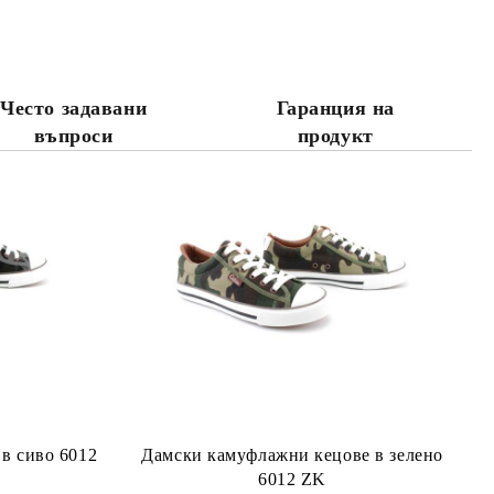
те на работния ден.
Често задавани
Гаранция на
въпроси
продукт
в сиво 6012
Дамски камуфлажни кецове в зелено
6012 ZK