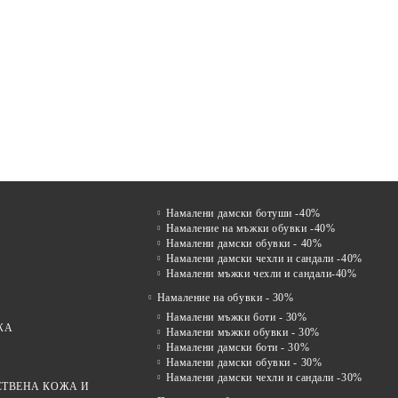
ен
Comfort Drive – Мъжки чехли
VENTO NERO –
Mir
УВКИ
тип сабо от естествена кожа в
КЛАСИЧЕСКИ МЪЖКИ
мок
ОЖА С
кафяво – шофьорско сабо
САНДАЛИ ОТ ЕСТЕСТВЕНА
в т
лв.
€42.00
€58.00
82.14лв.
113.44лв.
КОЖА С ВЕЛКРО
ЗАКОПЧАВАНЕ
Намалени дамски ботуши -40%
Намаление на мъжки обувки -40%
Намалени дамски обувки - 40%
Намалени дамски чехли и сандали -40%
Намалени мъжки чехли и сандали-40%
Намаление на обувки - 30%
Намалени мъжки боти - 30%
ЖА
Намалени мъжки обувки - 30%
Намалени дамски боти - 30%
Намалени дамски обувки - 30%
Намалени дамски чехли и сандали -30%
СТВЕНА КОЖА И