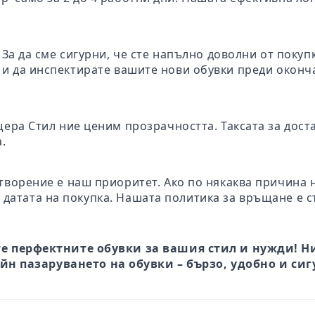
: За да сме сигурни, че сте напълно доволни от поку
те и да инспектирате вашите нови обувки преди окон
щера Стил ние ценим прозрачността. Таксата за дост
.
творение е наш приоритет. Ако по някаква причина 
 датата на покупка. Нашата политика за връщане е с
е перфектните обувки за вашия стил и нужди! Ни
йн пазаруването на обувки – бързо, удобно и сиг