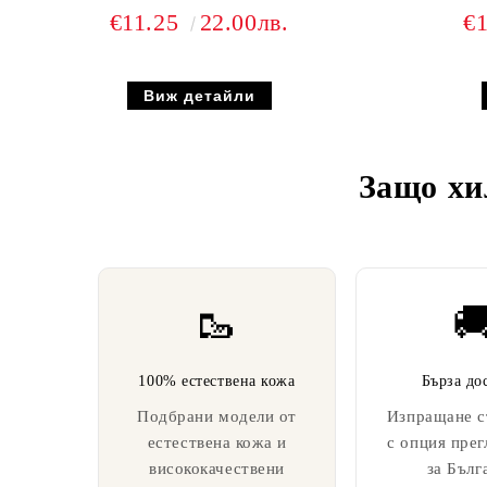
€11.25
22.00лв.
€
Виж детайли
Защо хи
🥾

100% естествена кожа
Бърза до
Подбрани модели от
Изпращане с
естествена кожа и
с опция прег
висококачествени
за Бълг