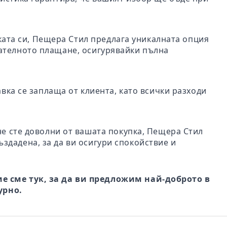
пката си, Пещера Стил предлага уникалната опция
чателното плащане, осигурявайки пълна
авка се заплаща от клиента, като всички разходи
не сте доволни от вашата покупка, Пещера Стил
ъздадена, за да ви осигури спокойствие и
е сме тук, за да ви предложим най-доброто в
урно.