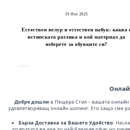
19 Ное 2025
Естествен велур и естествен набук: каква 
истинската разлика и кой материал да
изберете за обувките си?
.........
Онлай
Добре дошли
в Пещера Стил – вашата онлайн 
удовлетворяващ онлайн шопинг. Ето защо сме ра
Бърза Доставка за Вашето Удобство
: Насл
до вратата ви или до най-близкия офис но кури