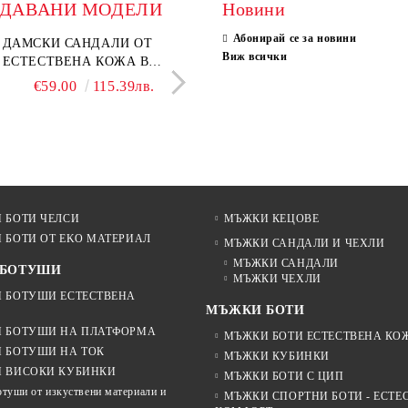
ОДАВАНИ МОДЕЛИ
Новини
Абонирай се за новини
ки мокасини от
ДАМСКИ САНДАЛИ ОТ
Дамски сандали от естеств
ELIA MOVE – БЕЛИ
Виж всички
ствен велур в тъмнокафяв
ЕСТЕСТВЕНА КОЖА В
велур в светло кафяво
ДАМСКИ ЛЕТНИ ОБ
 – Vero Lume
БЕЖОВО– МОДЕЛ NOVA.
ОТ ЕСТЕСТВЕНА К
€65.00
€59.00
127.13лв.
115.39лв.
€29.00
€46.00
56.72лв.
89.97
ПЕРФОРАЦИЯ
€58.00
113.44лв.
 БОТИ ЧЕЛСИ
МЪЖКИ КЕЦОВЕ
 БОТИ ОТ EKO МАТЕРИАЛ
МЪЖКИ САНДАЛИ И ЧЕХЛИ
МЪЖКИ САНДАЛИ
 БОТУШИ
МЪЖКИ ЧЕХЛИ
 БОТУШИ ЕСТЕСТВЕНА
МЪЖКИ БОТИ
 БОТУШИ НА ПЛАТФОРМА
МЪЖКИ БОТИ ЕСТЕСТВЕНА КО
 БОТУШИ НА ТОК
МЪЖКИ КУБИНКИ
 ВИСОКИ КУБИНКИ
МЪЖКИ БОТИ С ЦИП
отуши от изкуствени материали и
МЪЖКИ СПОРТНИ БОТИ - ЕСТЕ