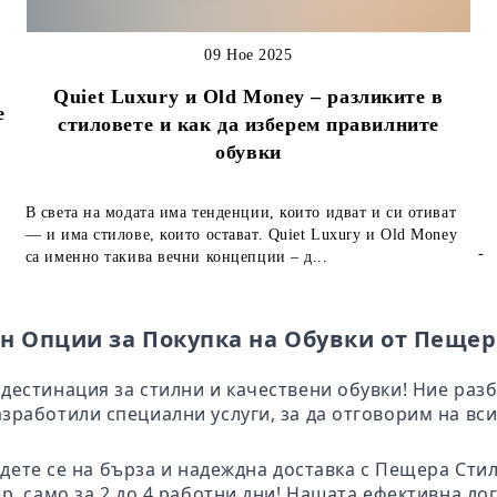
09 Ное 2025
Quiet Luxury и Old Money – разликите в
е
стиловете и как да изберем правилните
обувки
В света на модата има тенденции, които идват и си отиват
— и има стилове, които остават. Quiet Luxury и Old Money
-
са именно такива вечни концепции – д...
н Опции за Покупка на Обувки от Пещер
дестинация за стилни и качествени обувки! Ние раз
зработили специални услуги, за да отговорим на вси
адете се на бърза и надеждна доставка с Пещера Ст
ер само за 2 до 4 работни дни! Нашата ефективна ло