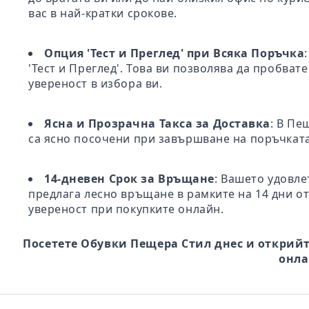
вас в най-кратки срокове.
Опция 'Тест и Преглед' при Всяка Поръчка
'Тест и Преглед'. Това ви позволява да пробва
увереност в избора ви.
Ясна и Прозрачна Такса за Доставка
: В Пе
са ясно посочени при завършване на поръчката
14-дневен Срок за Връщане
: Вашето удовле
предлага лесно връщане в рамките на 14 дни от
увереност при покупките онлайн.
Посетете Обувки Пещера Стил днес и открийт
онла