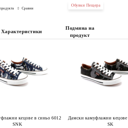
Обувки Пещера
продукта
Сравни
Ние ще се свържем с вас в рамки
Подмяна на
Характеристики
продукт
флажни кецове в синьо 6012
Дамски камуфлажни кецове 
SNK
SK